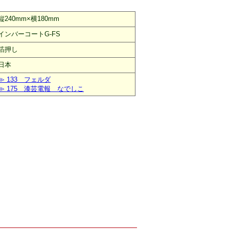
縦240mm×横180mm
インバーコートG-FS
箔押し
日本
≫ 133 フェルダ
≫ 175 漆芸電報 なでしこ