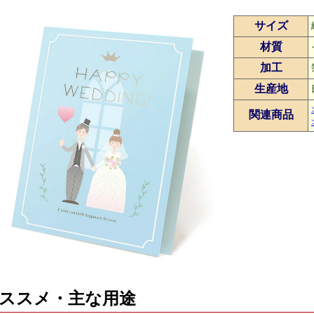
サイズ
材質
加工
生産地
関連商品
ススメ・主な用途