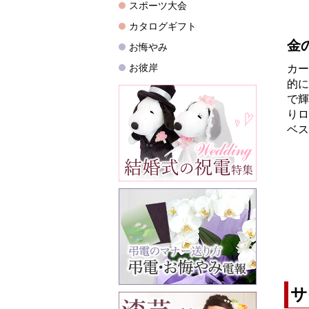
金
カー
的に
で輝
りロ
ベス
サ