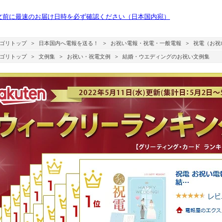
文前に最速のお届け日時を必ず確認ください（日本国内宛）
ゴリトップ
>
日本国内へ電報を送る！
>
お祝い電報・祝電・一般電報
>
祝電（お祝
ゴリトップ
>
文例集
>
お祝い・祝電文例
>
結婚・ウエディングのお祝い文例集