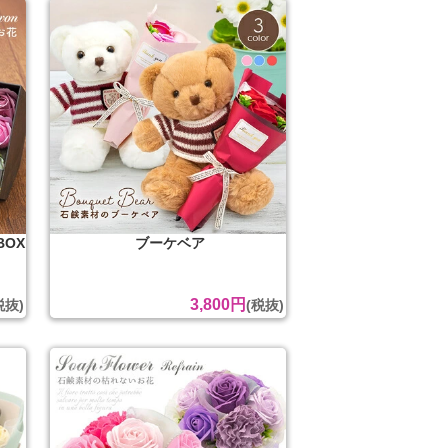
OX
ブーケベア
3,800円
税抜)
(税抜)