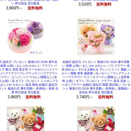
い 即日発送 翌日配達
3,520円
送料無料
3,960円～
送料無料
式 誕生日 プレゼント 敬老の日 2026 暑中見
結婚式 誕生日 プレゼント 敬老の日 2026 暑中見舞
 残暑 お祝い おしゃれ かわいい フラワー イ
い 残暑 お祝い おしゃれ かわいい バラ フラワー 造
リア 飾る 玄関 置き型 ケーキみたいにスイー
花 枯れない そのまま飾れる アレンジメント 風船 バ
ソープフラワーフレグランスソープフラワー
ルーン電報 簡単 感謝選べるバルーン ｢フレグランス
ルフラン（ピンク／パープル) ｣ (電報なし) 送
ソープフラワー ラフィネブーケ｣ (電報なし) 送料無
 お祝い 花 ギフト プレゼント シャボンフラ
料 お祝い ギフト プレゼント フラワー 造花 花束 シ
 おしゃれ かわいい 造花 紫色 結婚式 誕生日
ャボンフラワー 結婚式 誕生日 開業 開店祝い プレゼ
ント 敬老の日 暑中見舞い 長寿祝い 喜寿 古
ント 敬老の日 2026 暑中見舞い 長寿祝い 退職祝い
希 即日発送 翌日配達
送別会 即日発送 翌日配達
3,960円
3,740円～
送料無料
送料無料