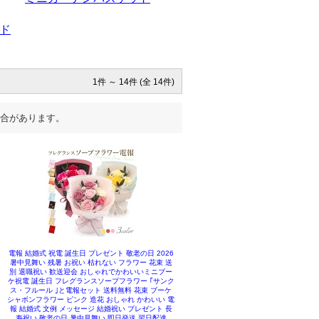
ド
1件 ～ 14件 (全 14件)
合があります。
電報 結婚式 祝電 誕生日 プレゼント 敬老の日 2026
暑中見舞い 残暑 お祝い 枯れない フラワー 花束 送
別 退職祝い 歓送迎会 おしゃれでかわいいミニブー
ケ祝電 誕生日 フレグランスソープフラワー ｢サンク
ス・フルール ｣と電報セット 送料無料 花束 ブーケ
シャボンフラワー ピンク 造花 おしゃれ かわいい 電
報 結婚式 文例 メッセージ 結婚祝い プレゼント 長
寿祝い 敬老の日 暑中見舞い 即日発送 翌日配達