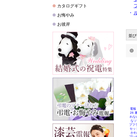
・
並び
電報
26
れな
なソ
プフラ
セッ
かわ
プレゼ