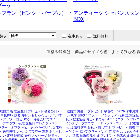
ブーケ
ルフラン（ピンク・パープル）
・
アンティーク シャボンスタン
BOX
替え
在庫あり
送料無料
価格や送料は、商品のサイズや色によって異なる場
 結婚式 祝電 誕生日 プレゼント 敬老の日 20
結婚式 誕生日 プレゼント 敬老の日 2026 暑中見舞
 暑中見舞い 残暑 お祝い おしゃれ かわいい 枯
い 残暑 お祝い フラワー インテリア 花束 送別 退職
い フラワー 飾る 紫 ケーキみたいなスイート
祝い 歓送迎会 おしゃれでかわいいミニブーケフレグ
ープフラワー祝電 誕生日 フレグランスソー
ランスソープフラワー「サンクス・フルール ｣ (電報
ワー ｢ ルフラン(ピンク／パープル) ｣と電報
なし) 送料無料 お祝い 花 ギフト プレゼント 花束 ブ
ト 送料無料 シャボンフラワー 造花 おしゃれ
ーケ シャボンフラワー ピンク 赤 黄色 おしゃれ かわ
いい 電報 結婚式 文例 メッセージ 結婚祝い
いい 造花 結婚式 誕生日 プレゼント 敬老の日 暑中見
ント 長寿祝い 古希 喜寿 敬老の日 暑中見舞
舞い 長寿祝い 即日発送 翌日配達