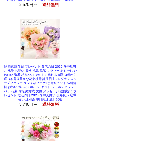
3,520円～
送料無料
結婚式 誕生日 プレゼント 敬老の日 2026 暑中見舞
い 残暑 お祝い 電報 祝電 風船 フラワー おしゃれ か
わいい 造花 枯れない そのまま飾れる 感謝 3種から
選べる香り豊かな花束祝電 誕生日 ｢フレグランスソ
ープフラワー ラフィネブーケ｣と電報セット 送料無
料 お祝い 選べるバルーン ギフト シャボンフラワー
バラ 花束 電報 結婚式 文例 メッセージ 結婚祝い プ
レゼント 敬老の日 2026 暑中見舞い 長寿祝い 退職
祝い 送別会 即日発送 翌日配達
3,740円～
送料無料