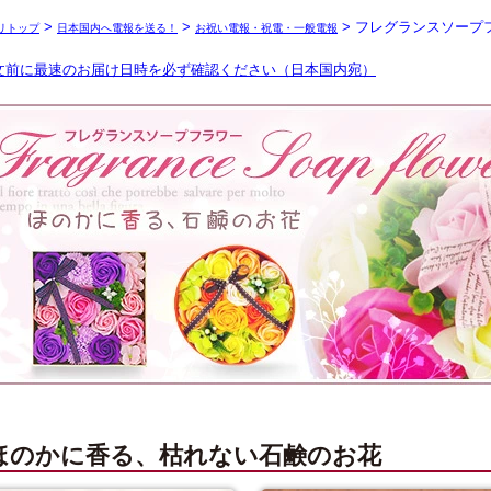
>
>
> フレグランスソープ
リトップ
日本国内へ電報を送る！
お祝い電報・祝電・一般電報
文前に最速のお届け日時を必ず確認ください（日本国内宛）
ほのかに香る、枯れない石鹸のお花