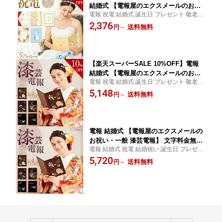
結婚式 【電報屋のエクスメールのお祝
電報 祝電 結婚式 誕生日 プレゼント 敬老の
い・一般 プレミアムカード電報】祝電
日 2026 暑中見舞い 残暑 長寿祝い ギフト
2,376
おしゃれ 文例 メッセージ 結婚祝い 誕
送料無料
円
～
お祝い 出産祝い
生日 プレゼント ギフト 敬老の日 2026
暑中見舞い 長寿祝い 開業 開店祝い 即
日発送 翌日配達
【楽天スーパーSALE 10%OFF】電報
結婚式 【電報屋のエクスメールのお祝
電報 祝電 結婚式 誕生日 プレゼント 敬老の
い・一般 漆芸電報】 祝電 うるし風 和
日 2026 暑中見舞い 残暑 長寿祝い 開業 開
5,148
風 文例 メッセージ 結婚祝い 誕生日 プ
送料無料
円
～
店祝い 就任 栄転祝い 当選祝い ギフト お祝
レゼント 敬老の日 2026 暑中見舞い 長
い 出産祝い
寿祝い 開業 開店祝い 就任 栄転祝い 当
選祝い 竣工式 即日発送 翌日配達
電報 結婚式 【電報屋のエクスメールの
お祝い・一般 漆芸電報】 文字料金無料
電報 結婚式 祝電 結婚祝い 誕生日 プレゼン
うるし風 和風 祝電 誕生日 文例 メッセ
ト 叙勲 受章祝い 還暦 長寿祝い 開業 開店祝
5,720
ージ ギフト 結婚 記念日 プレゼント 敬
送料無料
円
～
い 就任 栄転祝い 家族 会社 職場 取引先 男
老の日 暑中見舞い 長寿祝い 開業 開店
性 女性 当選祝い ギフト お祝い 出産祝い
祝い 就任 栄転祝い 当選祝い 竣工式 即
日発送 翌日配達