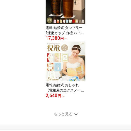
ジ 文例 葬儀 通夜 告別式
法要 一周忌 命日 お盆 供
養 新盆見舞い 初盆御見
舞 即日発送 翌日配達
電報 結婚式 タンブラー
｢漆磨カップ 白檀 ハイボ
17,380
ールカップ」と電報セッ
円
～
ト 送料無料 ギフト お祝
い 祝電 結婚祝い 文例 メ
ッセージ 誕生日 プレゼ
ント 還暦 長寿祝い 敬老
の日 暑中見舞い ステン
レス 保冷 保温 お酒 ビー
ル 男性 父親 日本製 即日
発送 翌日配達
電報 結婚式 おしゃれ
【電報屋のエクスメール
2,640
のお祝い・一般 プレミア
円
～
ムカード電報】 祝電 結
婚式 文例 例文 メッセー
ジ ギフト 電報 誕生日 プ
もっと見る
レゼント 敬老の日 2026
暑中見舞い 還暦 長寿祝
い 開業 開店祝い 即日発