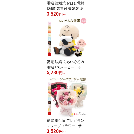
電報 結婚式 おはし電報
｢桐箱 箸置付 夫婦箸 あり
3,520
がとう｣と電報セット 送
円
～
料無料 お祝い ギフト 祝
電 結婚記念日 文例 メッ
セージ 誕生日 プレゼン
ト 結婚内祝い 出産内祝
い 引っ越し 内祝い 退職
祝い お箸 ペアセット 天
然木製 日本製 食洗機対
応 即日発送 翌日配達
祝電 結婚式 ぬいぐるみ
電報 ｢スヌーピー チャ
5,280
ーリー・ブラウン ハグぬ
円
～
いぐるみ｣と電報セット
送料無料 お祝い ギフト
選べるバルーン 電報 誕
生日 文例 メッセージ プ
レゼント 敬老の日 暑中
見舞い 贈り物 かわいい
PEANUTS 即日発送 翌日
配達
祝電 誕生日 フレグラン
スソープフラワー ｢サン
3,520
クス・フルール ｣と電報
円
～