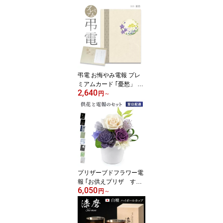
セット 送料無料 花束 ブ
ーケ シャボンフラワー
ピンク 造花 おしゃれ か
わいい 電報 結婚式 文例
メッセージ 結婚祝い プ
レゼント 長寿祝い 敬老
の日 暑中見舞い 即日発
送 翌日配達
弔電 お悔やみ電報 プレ
ミアムカード ｢憂愁」 送
2,640
料無料 電報 送る 弔電 注
円
～
文 文例 メッセージ 例文
葬儀 葬式 通夜 告別式 法
要 法事 お悔やみ 家族葬
お盆 供養 新盆見舞い 初
盆御見舞 訃報 即日発送
翌日配達
プリザーブドフラワー電
報 ｢お供えプリザ すみ
6,050
れ｣ 電報セット 送料無料
円
～
お供え花 フラワー 供花
透明ケース入り お悔やみ
仏花 電報 弔電 メッセー