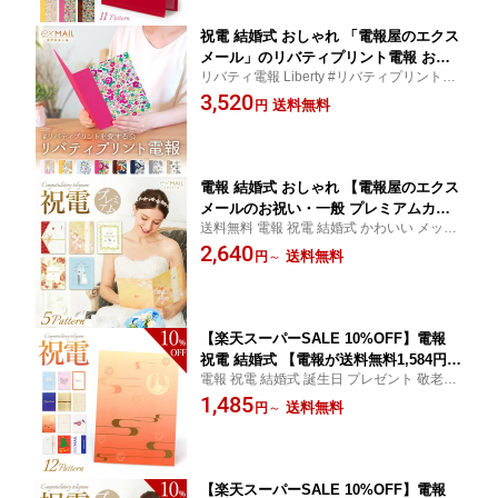
日配達
祝電 結婚式 おしゃれ 「電報屋のエクス
メール」のリバティプリント電報 お祝
リバティ電報 Liberty #リバティプリントを
い・一般電報 Liberty メッセージ ギフ
愛する会 文例 祝電 結婚式 結婚祝い 誕生日
3,520
ト 例文 電報 結婚式 かわいい 誕生日 プ
送料無料
円
プレゼント 敬老の日 2026 暑中見舞い 残暑
レゼント 敬老の日 2026 暑中見舞い 長
お祝い
寿祝い 即日発送 翌日配達
電報 結婚式 おしゃれ 【電報屋のエクス
メールのお祝い・一般 プレミアムカー
送料無料 電報 祝電 結婚式 かわいい メッセ
ド電報】 祝電 結婚式 文例 例文 メッセ
ージカード 結婚祝い 誕生日 プレゼント 敬
2,640
ージ ギフト 電報 誕生日 プレゼント 敬
送料無料
円
～
老の日 2026 暑中見舞い 残暑 長寿祝い ギフ
老の日 2026 暑中見舞い 還暦 長寿祝い
ト お祝い 出産祝い 就任祝い 栄転祝い 退職
開業 開店祝い 即日発送 翌日配達
祝い
【楽天スーパーSALE 10%OFF】電報
祝電 結婚式 【電報が送料無料1,584円で
電報 祝電 結婚式 誕生日 プレゼント 敬老の
送れる！】｢電報屋のエクスメール｣のお
日 2026 暑中見舞い 残暑 長寿祝い ギフト
1,485
祝い・一般電報（紙素材カード台紙）
送料無料
円
～
お祝い 出産祝い
文例 メッセージ 結婚祝い 誕生日 敬老
の日 2026 暑中見舞い プレゼント 長寿
祝い 即日発送 翌日配達
【楽天スーパーSALE 10%OFF】電報