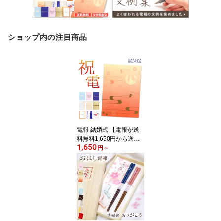
ショップ内の注目商品
電報 結婚式 【電報が送
料無料1,650円から送れ
1,650
る！】｢電報屋のエクス
円
～
メール｣のお祝い・一般
電報（紙素材カード台
紙）祝電 結婚式 文例 例
文 メッセージ 結婚祝い
誕生日 プレゼント 敬老
の日 2026 暑中見舞い 長
寿祝い お見舞い 演奏会
即日発送 翌日配達