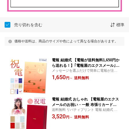
売り切れを含む
標準
価格や送料は、商品のサイズや色によって異なる場合があります。
電報 結婚式 【電報が送料無料1,650円か
ら送れる！】｢電報屋のエクスメール｣の
メッセージを選ぶだけで簡単に電報が注
お祝い・一般電報（紙素材カード台紙）
文！ 祝電 結婚式 誕生日 プレゼント 叙勲 受
1,650
祝電 結婚式 文例 例文 メッセージ 結婚
送料無料
円
～
章祝い 還暦 長寿祝い ギフト お祝い 出産祝
祝い 誕生日 プレゼント 敬老の日 2026
い ビジネス 栄転 昇進 就任祝い
暑中見舞い 長寿祝い お見舞い 演奏会
即日発送 翌日配達
電報 結婚式 おしゃれ 【電報屋のエクス
メールのお祝い・一般 布張りカード電
送料無料 リバティプリント 電報 結婚式 祝
報・リバティプリント電報】 祝電 誕生
電 誕生日 Liberty 結婚祝い プレゼント 父 母
3,520
日 かわいい 文例 例文 メッセージ ギフ
送料無料
円
～
祖父 祖母 子ども 孫 甥 姪 会社 職場 就任 栄
ト 結婚 記念日 プレゼント 敬老の日 202
転祝い お祝い 出産祝い
6 暑中見舞い 還暦 長寿祝い 即日発送 翌