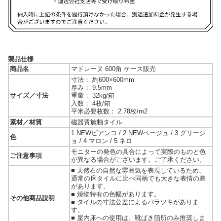
製品仕様
商品名
マドレーヌ 600角 ケース販売
寸法： 約600×600mm
厚み： 9.5mm
サイズ／寸法
重量： 32kg/箱
入数： 4枚/箱
平米必要枚数： 2.78枚/m2
素材／材質
磁器質施釉タイル
1 NEWビアンコ / 2 NEWベージュ / 3 グリージ
色
ョ / 4 マロン / 5 ネロ
モニターの発色の具合によって実際のものと色
ご注意事項
が異なる場合がございます。ご了承ください。
■ 天然石の自然な雰囲気を表現しているため、
通常の床タイルに比べ同柄でも大きな表情の差
があります。
■ 焼物特有の色幅があります。
その他商品説明
■ タイルの寸法公差によるバラツキがありま
す。
■ 屋内床への使用は、靴ばき箇所のみ推奨しま