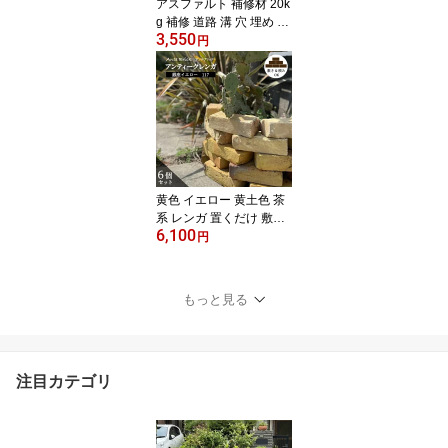
アスファルト 補修材 20k
g 補修 道路 溝 穴 埋め ひ
3,550
び割れ クラック 水不要
円
踏むだけ 簡単 DIY 玄関
前 駐車場 舗装 凹凸 くぼ
み 水たまり 補修剤 屋外
用【ミラクルパッチ アス
ファルト補修材 1袋販売
(20kg入)】
黄色 イエロー 黄土色 茶
系 レンガ 置くだけ 敷き
6,100
積み ヴィンテージ 煉瓦
円
黄色 玄関 アプローチ 花
壇 庭 ガーデニング エク
ステリア DIY おしゃれ
もっと見る
【アンテブリック 銀座イ
エロ 1束販売(6個入)】
注目カテゴリ