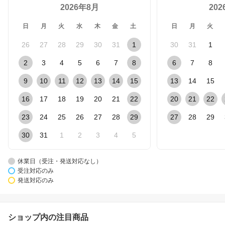
2026年8月
20
日
月
火
水
木
金
土
日
月
火
26
27
28
29
30
31
1
30
31
1
2
3
4
5
6
7
8
6
7
8
9
10
11
12
13
14
15
13
14
15
16
17
18
19
20
21
22
20
21
22
23
24
25
26
27
28
29
27
28
29
30
31
1
2
3
4
5
休業日（受注・発送対応なし）
受注対応のみ
発送対応のみ
ショップ内の注目商品