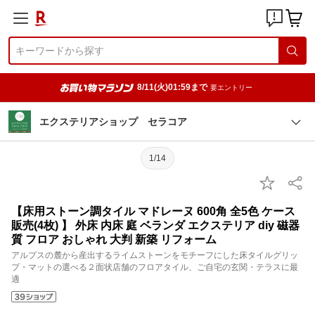
8/11(火)01:59まで
要エントリー
エクステリアショップ セラコア
1/14
【床用ストーン調タイル マドレーヌ 600角 全5色 ケース
販売(4枚) 】 外床 内床 庭 ベランダ エクステリア diy 磁器
質 フロア おしゃれ 大判 新築 リフォーム
アルプスの麓から産出するライムストーンをモチーフにした床タイルグリッ
プ・マットの選べる２面状店舗のフロアタイル、ご自宅の玄関・テラスに最
適