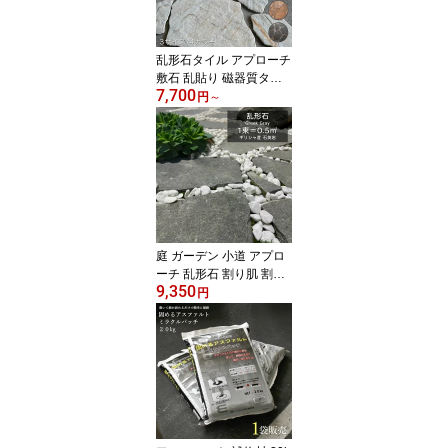
全4色 900x200mm ケー
ス販売(4枚入)】
乱形石タイル アプローチ
敷石 乱貼り 磁器質タイ
7,700
ル スペイン産 石畳風 屋
円
～
外 高耐久 エクステリア
厚さ均一 施工しやすい
玄関アプローチ テラス D
IY 駐車場禁止【モンセラ
ット 乱形調タイル 4カラ
ー 3サイズ 各1束販売】
庭 ガーデン 小道 アプロ
ーチ 乱形石 割り肌 割石
9,350
割り平石 板石 ギリシャ
円
産 天然石 飛び石 庭石 敷
石 乱張り 外構 エクステ
リア おしゃれ 置くだけ
【Greek Gray グリーク
グレー 乱形石 1束販売
(約0.5平米)】