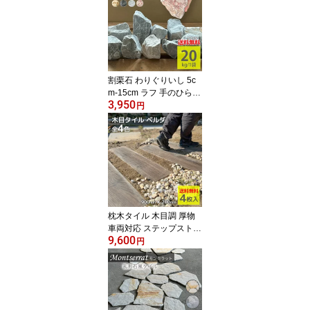
ジャリ 防草 防犯砂利 DI
Y 雑草対策 防犯 外構 駐
車場 ガーデニング ガー
デンロック ロックガーデ
ン【グラベルストーン ラ
フ 全9色 20kg】
割栗石 わりぐりいし 5c
m-15cm ラフ 手のひらサ
3,950
イズ 大きめ砂利 20kg 全
円
4色 黒 グレー ピンク イ
エロー ごろた石 天然石
置き石 庭石 ロックガー
デン 大理石 砕石 外構 エ
クステリア 玄関 花壇 防
草 防犯 DIY ガーデニン
グ【グランドロック 20k
g 全4色】
枕木タイル 木目調 厚物
車両対応 ステップストー
9,600
ン 敷石 飛び石 外床 庭 ア
円
プローチ 駐車場 ガレー
ジ 置くだけ簡単 雑草対
策 防草 エクステリア お
しゃれ 高級感 DIY【ウッ
ド調舗石タイル ベルダ