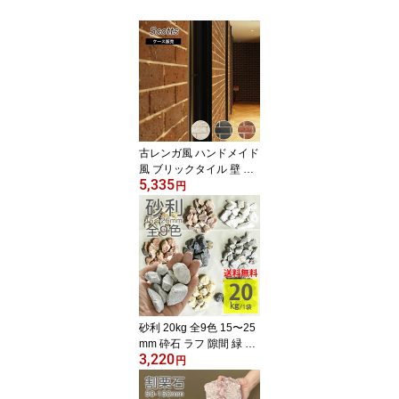
古レンガ風 ハンドメイド
風 ブリックタイル 壁 内
5,335
装 外装 煉瓦 おしゃれ 花
円
壇 倉庫 ガレージ DIY 駐
車場 外壁 屋外【アンテ
ィーク調レンガタイル ス
コッツ 全3色 ケース販売
(22枚入)】
砂利 20kg 全9色 15〜25
mm 砕石 ラフ 隙間 緑 庭
3,220
化粧砂利 化粧石 割石 自
円
然石 天然石 大理石 黒 白
黄色 灰 紫 桃 緑 じゃり