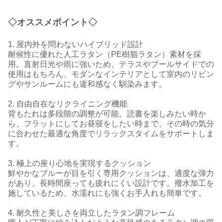
◇オススメポイント◇
1. 屋内外を問わないハイブリッド設計
耐候性に優れた人工ラタン（PE樹脂ラタン）素材を採
用。直射日光や雨に強いため、テラスやプールサイドでの
使用はもちろん、モダンなインテリアとして室内のリビン
グやサンルームにも違和感なく馴染みます。
2. 自由自在なリクライニング機能
背もたれは多段階の調整が可能。読書を楽しみたい時か
ら、フラットにしてお昼寝をしたい時まで、その時の気分
に合わせた最適な角度でリラックスタイムをサポートしま
す。
3. 極上の座り心地を実現するクッション
鮮やかなブルーが目を引く専用クッションは、適度な弾力
があり、長時間座っても疲れにくい設計です。撥水加工を
施しているため、水濡れにも強くお手入れも簡単です。
4. 耐久性と美しさを両立したラタン調フレーム