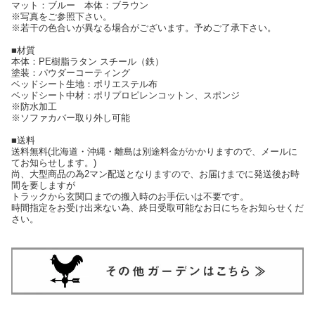
マット：ブルー 本体：ブラウン
※写真をご参照下さい。
※若干の色合いが異なる場合がございます。予めご了承下さい。
■材質
本体：PE樹脂ラタン スチール（鉄）
塗装：パウダーコーティング
ベッドシート生地：ポリエステル布
ベッドシート中材：ポリプロピレンコットン、スポンジ
※防水加工
※ソファカバー取り外し可能
■送料
送料無料(北海道・沖縄・離島は別途料金がかかりますので、メールに
てお知らせします。)
尚、大型商品の為2マン配送となりますので、お届けまでに発送後お時
間を要しますが
トラックから玄関口までの搬入時のお手伝いは不要です。
時間指定をお受け出来ない為、終日受取可能なお日にちをお知らせくだ
さい。