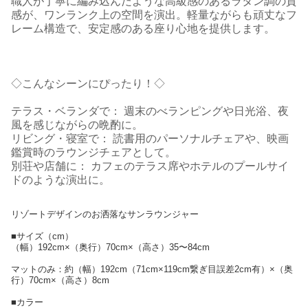
職人が丁寧に編み込んだような高級感のあるラタン調の質
感が、ワンランク上の空間を演出。軽量ながらも頑丈なフ
レーム構造で、安定感のある座り心地を提供します。
◇こんなシーンにぴったり！◇
テラス・ベランダで： 週末のべランピングや日光浴、夜
風を感じながらの晩酌に。
リビング・寝室で： 読書用のパーソナルチェアや、映画
鑑賞時のラウンジチェアとして。
別荘や店舗に： カフェのテラス席やホテルのプールサイ
ドのような演出に。
リゾートデザインのお洒落なサンラウンジャー
■サイズ（cm）
（幅）192cm×（奥行）70cm×（高さ）35〜84cm
マットのみ：約（幅）192cm（71cm×119cm繋ぎ目誤差2cm有）×（奥
行）70cm×（高さ）8cm
■カラー