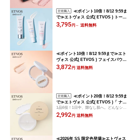
≪ポイント10倍！8/12 9:59ま
で≫エトヴォス 公式( ETVOS ) トーン
アップ UV 日焼け止め 化粧下地 美容液
3,795
送料無料
円
～
紫外線 保湿 敏感肌 毛穴 毛穴カバー ス
キンケア くすみ ヒト型セラミド セラミ
ド 「 ミネラルUVアクアセラム 」 SPF
35 PA+++ 【30日間返品保証】
≪ポイント10倍！8/12 9:59まで≫エト
ヴォス 公式( ETVOS ) フェイスパウダ
ー メイク仕上げ 仕上げパウダー フィニ
3,872
送料無料
円
ッシュパウダー 化粧直し フィニッシン
グパウダー 敏感肌 プレストパウダー ミ
ネラルメイク 「 ミネラル シルキーベー
ル/SPF20PA++」【30日間返品保証】
≪ポイント20倍！8/12 9:59ま
で≫エトヴォス 公式( ETVOS )「 ナイ
1品6役！1日中、隙なし肌へ。どんなシー
トミネラルファンデーション 」【30日
ンでも使えるスキンケアパウダー。
2,992
間返品保証】
送料無料
円
≪2026年 SS 限定色登場≫エトヴォス