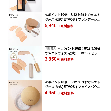
コンシーラーパレット 」【30日間返品
保証】
≪ポイント10倍！8/12 9:59まで≫エト
ヴォス 公式( ETVOS ) ファンデーショ
ン クッションファンデ ファンデ 敏感肌
5,940
送料無料
円
ツヤ肌 日本製 UV 保湿 低刺激 カバー力
高保湿 「ミネラルグロウスキンクッシ
ョン（ケース＋パフ付）」 SPF32 PA+
++ 【30日間返品保証】
≪ポイント10倍！8/12 9:59ま
で≫エトヴォス 公式( ETVOS ) セラミ
ド ビタミンC 誘導体 コンシーラー シミ
3,850
送料無料
円
ニキビ跡 クマ 保湿 UV 美容液 敏感肌
オレンジ 日本製 「 ミネラルインナート
リートメントリキッドコンシーラー 」
SPF36 PA+++ 【30日間返品保証】
≪ポイント10倍！8/12 9:59まで≫エト
ヴォス 公式( ETVOS ) フェイスパウダ
ー ルーセント パウダー ルースパウダー
4,950
送料無料
円
おしろい お粉 仕上げ ツヤ 透明感 保湿
石けんオフ 「 ミネラルリフレクティン
グスキンパウダー 」 【30日間返品保
証】