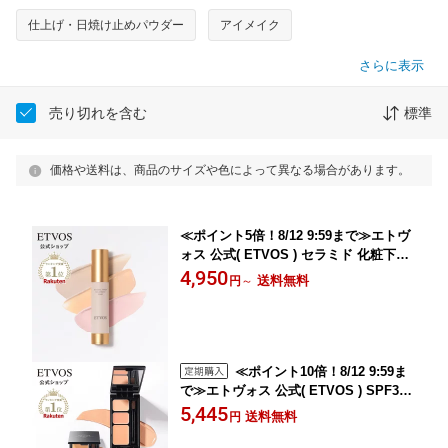
仕上げ・日焼け止めパウダー
アイメイク
さらに表示
売り切れを含む
標準
価格や送料は、商品のサイズや色によって異なる場合があります。
≪ポイント5倍！8/12 9:59まで≫エトヴ
ォス 公式( ETVOS ) セラミド 化粧下地
保湿 UV ベースメイク ツヤ 敏感肌 乾燥
4,950
送料無料
円
～
肌 下地 低刺激 パラベンフリー ベース
日本製 「 ミネラルインナートリートメ
ントベース 25ml SPF31 PA+++」【30
日間返品保証】
≪ポイント10倍！8/12 9:59ま
で≫エトヴォス 公式( ETVOS ) SPF36
PA+++ 下地 コンシーラー パレット 3色
5,445
送料無料
円
セット シミ クマ ニキビ跡 石けんオフ
ブラシ付 低刺激 敏感肌 UV 「 ミネラル