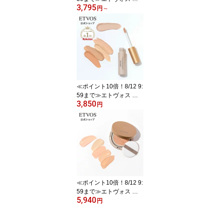
3,795
式( ETVOS ) トーンアッ
円
～
プ UV 日焼け止め 化粧下
地 美容液 紫外線 保湿 敏
感肌 毛穴 毛穴カバー ス
キンケア くすみ ヒト型
セラミド セラミド 「 ミ
ネラルUVアクアセラム
」 SPF 35 PA+++ 【30日
間返品保証】
≪ポイント10倍！8/12 9:
59まで≫エトヴォス 公
3,850
式( ETVOS ) セラミド ビ
円
タミンC 誘導体 コンシー
ラー シミ ニキビ跡 クマ
保湿 UV 美容液 敏感肌
オレンジ 日本製 「 ミネ
ラルインナートリートメ
ントリキッドコンシーラ
ー 」 SPF36 PA+++ 【30
日間返品保証】
≪ポイント10倍！8/12 9:
59まで≫エトヴォス 公
5,940
式( ETVOS ) ファンデー
円
ション クッションファン
デ ファンデ 敏感肌 ツヤ