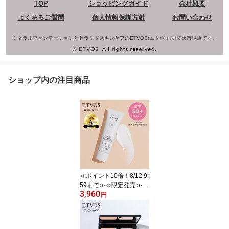
TOP
ショッピングガイド
会社概要
よくあるご質問
個人情報保護方針
お問い合わせ
ミネラルファンデーションとセラミドスキンケアのETVOS(エトヴォス)楽天市場店です。
ショップ内の注目商品
≪ポイント10倍！8/12 9:
59まで≫≪限定発売≫
3,960
エトヴォス 公式( ETVOS
円
) 日焼け止め 美容液 化粧
下地 下地 UV 紫外線 保
湿 敏感肌 スキンケア 石