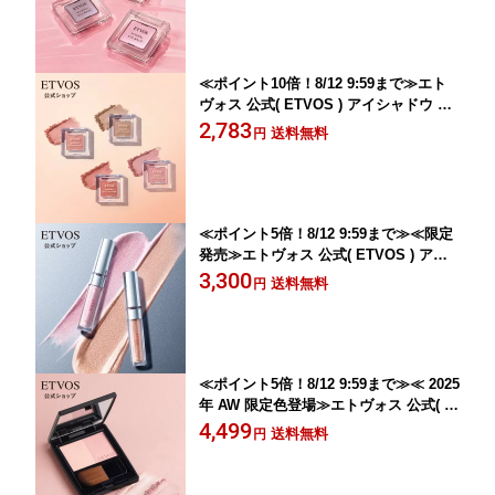
ヤ ノンシリコン 石けんオフ 低刺激
「ミネラルアイバーム 」 【30日間返品
保証】
≪ポイント10倍！8/12 9:59まで≫エト
ヴォス 公式( ETVOS ) アイシャドウ ア
イシャドー チーク リップ 頬 眉 単色 1
2,783
送料無料
円
色 パウダー アイカラー 石けんオフ 「
ミネラルマルチパウダー」【30日間返品
保証】
≪ポイント5倍！8/12 9:59まで≫≪限定
発売≫エトヴォス 公式( ETVOS ) アイ
シャドウ ツヤ 保湿 石けんオフ 敏感肌
3,300
送料無料
円
「ミネラルウォータリーシャドー」 個
数限定 【30日間返品保証】
≪ポイント5倍！8/12 9:59まで≫≪ 2025
年 AW 限定色登場≫エトヴォス 公式( E
TVOS ) SPF20 PA++ チーク チークカ
4,499
送料無料
円
ラー UV ブラシ付 携帯 日焼け止め 2色
ツヤ 石けんオフ 敏感肌 「ミネラルプレ
ストチーク」【30日間返品保証】