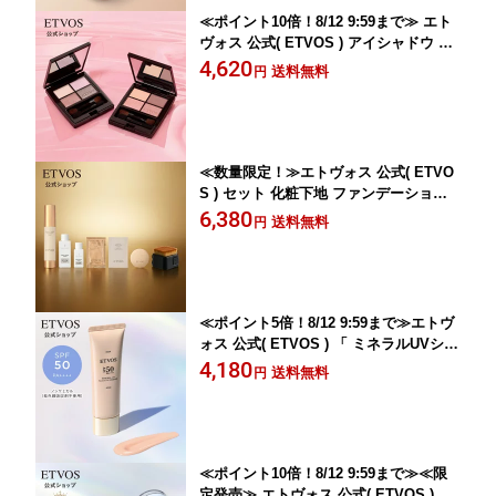
≪ポイント10倍！8/12 9:59まで≫ エト
ヴォス 公式( ETVOS ) アイシャドウ パ
レット アイメイク アイシャドー 4色 石
4,620
送料無料
円
けんオフ ラメ ピンク アイパレット 4色
パレット 日本製 「 ミネラルクラッシィ
シャドー 」【30日間返品保証】
≪数量限定！≫エトヴォス 公式( ETVO
S ) セット 化粧下地 ファンデーション
コンシーラー ブラシ パウダー 洗顔 敏
6,380
送料無料
円
感肌 石けんオフ 「ラシャススキン ベー
スメイクスペシャルキット」【未開封の
み8日間返品可】
≪ポイント5倍！8/12 9:59まで≫エトヴ
ォス 公式( ETVOS ) 「 ミネラルUVシル
キーフィットプライマー 」SPF50 PA+
4,180
送料無料
円
+++ 個数限定 【30日間返品保証】日焼
け止め 美容液 化粧下地 UV 紫外線 保湿
敏感肌 スキンケア 石けんオフ
≪ポイント10倍！8/12 9:59まで≫≪限
定発売≫ エトヴォス 公式( ETVOS ) セ