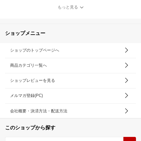
肌 日本製 UV 保湿 低刺
もっと見る
激 カバー力 高保湿 「ミ
ネラルグロウスキンクッ
ション（ケース＋パフ
付）」 SPF32 PA+++
ショップメニュー
【30日間返品保証】
ショップのトップページへ
商品カテゴリ一覧へ
ショップレビューを見る
メルマガ登録(PC)
会社概要・決済方法・配送方法
このショップから探す