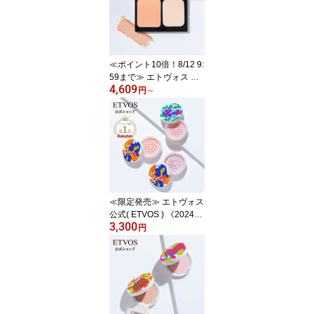
けんオフ 毛穴 くすみ UV
下地 「 ミネラルUVアク
アプロテクター 」SPF50
+ PA++++ 個数限定 【30
日間返品保証】
≪ポイント10倍！8/12 9:
59まで≫ エトヴォス 公
4,609
式( ETVOS ) ファンデー
円
～
ション パウダー プレス
トパウダー UV 日焼け止
め ファンデ セミマット
ノンケミカル 敏感肌 紫
外線 UVカット 「 タイム
レスフォギーミネラルフ
ァンデーション 」 SPF5
0+ PA++++ 【30日間返
≪限定発売≫ エトヴォス
品保証】
公式( ETVOS ) 《2024年
3,300
版》 「 ミネラルUVパウ
円
ダー 」 SPF50 PA++++
個数限定 【30日間返品
保証】 フェイスパウダー
UV 日焼け止め パウダー
紫外線カット セラミド
石けんオフ