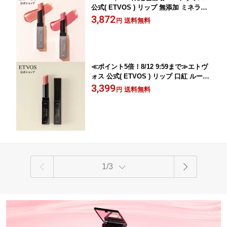
公式( ETVOS ) リップ 無添加 ミネラル
ルージュ リップスティック 敏感肌 透明
3,872
送料無料
円
感 低刺激 石けんオフ ミネラル ツヤ 保
湿 うるおい カラーリップ 「ミネラルシ
アールージュ」【30日間返品保証】
≪ポイント5倍！8/12 9:59まで≫エトヴ
ォス 公式( ETVOS ) リップ 口紅 ルージ
ュ 石けんオフ 「ミネラルルージュ」【3
3,399
送料無料
円
0日間返品保証】
1/3