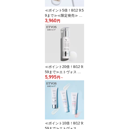
≪ポイント5倍！8/12 9:5
9まで≫≪限定発売≫ エ
3,960
トヴォス 公式( ETVOS )
円
フェイスパウダー プレス
トタイプ UV UVカット
日焼け止め 《2024年
版》 「ミネラルUVベー
ル」 SPF45 PA+++ 個数
限定 【30日間返品保
証】
≪ポイント20倍！8/12 9:
59まで≫エトヴォス 公
5,995
式( ETVOS ) トラネキサ
円
～
ム酸 グリチルレチン酸ス
テアリル ナイアシンアミ
ド セラミド 美白 美白美
容液 敏感肌 美容液 シミ
ホワイトニング 日本製
「薬用 ホワイトニングク
リアセラムW」 医薬部外
品 50ml 【30日間返品保
≪ポイント10倍！8/12 9:
証】
59まで≫エトヴォス 公