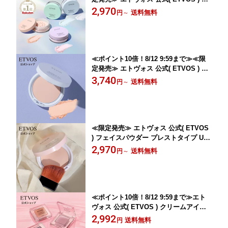
ラミド フェイスパウダー UV 日焼け止
2,970
送料無料
円
～
め パウダー 紫外線カット 石けんオフ
《2026年版》 「 ミネラルUVパウダーA
Z 」 SPF50 PA++++ 個数限定 【30日間
返品保証】
≪ポイント10倍！8/12 9:59まで≫≪限
定発売≫ エトヴォス 公式( ETVOS ) フ
ェイスパウダー プレストタイプ UV UV
3,740
送料無料
円
～
カット 日焼け止め 《2025年版》 「ミネ
ラルUVシームレスベール(パフ無し)」 S
PF50 PA++++ 個数限定 【30日間返品保
証】
≪限定発売≫ エトヴォス 公式( ETVOS
) フェイスパウダー プレストタイプ UV
UVカット 日焼け止め 《2026年版》
2,970
送料無料
円
～
「ミネラルUVシームレスベールAZ 202
6」 SPF50 PA++++ 個数限定 【30日間
返品保証】
≪ポイント10倍！8/12 9:59まで≫エト
ヴォス 公式( ETVOS ) クリームアイシ
ャドー ミネラル アイメイク アイシャド
2,992
送料無料
円
ウ アイシャドウベース 単色 パール ツ