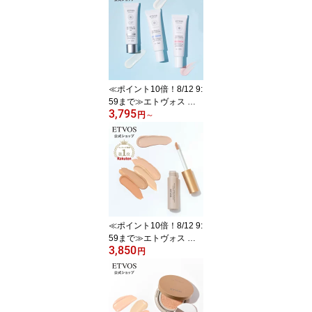
テアリル ナイアシンアミ
ド セラミド 美白 美白美
容液 敏感肌 美容液 シミ
ホワイトニング 日本製
「薬用 ホワイトニングク
リアセラムW」 医薬部外
品 50ml 【30日間返品保
≪ポイント10倍！8/12 9:
証】
59まで≫エトヴォス 公
3,795
式( ETVOS ) トーンアッ
円
～
プ UV 日焼け止め 化粧下
地 美容液 紫外線 保湿 敏
感肌 毛穴 毛穴カバー ス
キンケア くすみ ヒト型
セラミド セラミド 「 ミ
ネラルUVアクアセラム
」 SPF 35 PA+++ 【30日
間返品保証】
≪ポイント10倍！8/12 9:
59まで≫エトヴォス 公
3,850
式( ETVOS ) セラミド ビ
円
タミンC 誘導体 コンシー
ラー シミ ニキビ跡 クマ
保湿 UV 美容液 敏感肌
オレンジ 日本製 「 ミネ