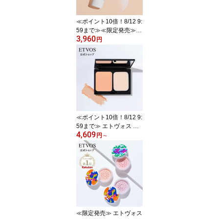
≪ポイント10倍！8/12 9:
59まで≫≪限定発売≫
3,960
エトヴォス 公式( ETVOS
円
) 日焼け止め 美容液 化粧
下地 下地 UV 紫外線 保
湿 敏感肌 スキンケア 石
けんオフ 毛穴 くすみ UV
下地 「 ミネラルUVアク
アプロテクター 」SPF50
+ PA++++ 個数限定 【30
日間返品保証】
≪ポイント10倍！8/12 9:
59まで≫ エトヴォス 公
4,609
式( ETVOS ) ファンデー
円
～
ション パウダー プレス
トパウダー UV 日焼け止
め ファンデ セミマット
ノンケミカル 敏感肌 紫
外線 UVカット 「 タイム
レスフォギーミネラルフ
ァンデーション 」 SPF5
0+ PA++++ 【30日間返
≪限定発売≫ エトヴォス
品保証】