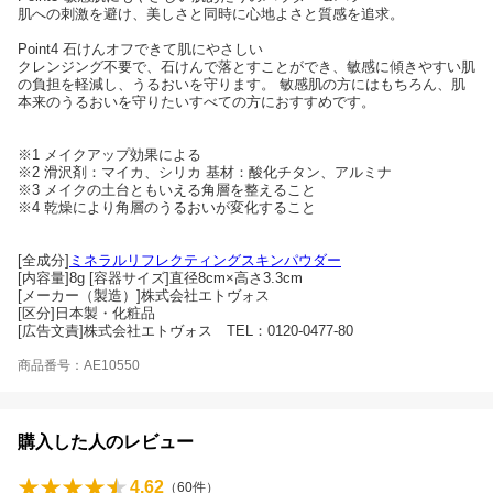
肌への刺激を避け、美しさと同時に心地よさと質感を追求。
Point4 石けんオフできて肌にやさしい
クレンジング不要で、石けんで落とすことができ、敏感に傾きやすい肌
の負担を軽減し、うるおいを守ります。 敏感肌の方にはもちろん、肌
本来のうるおいを守りたいすべての方におすすめです。
※1 メイクアップ効果による
※2 滑沢剤：マイカ、シリカ 基材：酸化チタン、アルミナ
※3 メイクの土台ともいえる角層を整えること
※4 乾燥により角層のうるおいが変化すること
[全成分]
ミネラルリフレクティングスキンパウダー
[内容量]8g [容器サイズ]直径8cm×高さ3.3cm
[メーカー（製造）]株式会社エトヴォス
[区分]日本製・化粧品
[広告文責]株式会社エトヴォス TEL：0120-0477-80
商品番号：AE10550
購入した人のレビュー
4.62
（
60
件）