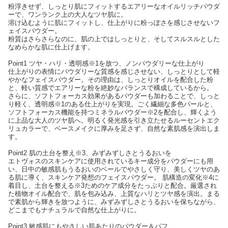
粉浮きせず、しっとり肌にフィットするエアリーなオイルリッチパウダ
ーで、ワンランク上の大人なツヤ肌に。
溶け込むように肌にフィットし、仕上がりに粉っぽさを感じさせないフ
ェイスパウダー。
粉質はさらさらなのに、肌の上ではしっとりと、そしてスルスルとした
なめらかな肌に仕上げます。
Point1 ツヤ・ハリ・透明感※1を放つ、ノンパウダリーな仕上がり
仕上がりの表情にパウダリーな質感を感じさせない、しっとりとして軽
やかなフェイスパウダー。その理由は、しっとりオイルを配合した粉
と、軽い質感でエアリーな粉を絶妙なバランスで構成しているから。
さらに、ソフトフォーカス効果があるパウダーも加わることで、しっと
り軽く、透明感※1のある仕上がりを実現。ごく繊細な多色パールと、
ソフトフォーカス機能を持つミネラルパウダー※2を配合し、輝くよう
に上品な大人のツヤ肌へ。明るく発光感を引き立たせるルーセントエク
リュカラーで、ベースメイクに厚みを足さず、自然な素肌感を演出しま
す。
Point2 肌の土台を整え※3、みずみずしさとうるおいを
エトヴォスのスキンケアに使用されているキー成分をパウダーにも用
い、日中の敏感肌もうるおいのベールでやさしく守り、美しくツヤのあ
る肌に導く、スキンケア発想のフェイスパウダー。 肌構造の変化※4に
着目し、土台を整える※3ためのケア成分をたっぷりと配合。厳選され
た植物オイル配合で、肌を包み込み、上質なハリとツヤ感を演出。まる
で素肌から輝きを放つように、みずみずしさとうるおいを保ちながら、
どこまでもナチュラルで自然な仕上がりに。
Point3 敏感肌にもやさしい肌あたりのパウダー＆パフ