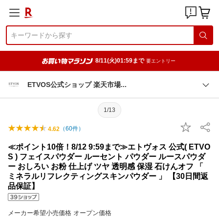
8/11(火)01:59まで
要エントリー
ETVOS公式ショップ 楽天市
場
1/13
（
60
件）
4.62
≪ポイント10倍！8/12 9:59まで≫エトヴォス 公式( ETVO
S ) フェイスパウダー ルーセント パウダー ルースパウダ
ー おしろい お粉 仕上げ ツヤ 透明感 保湿 石けんオフ 「
ミネラルリフレクティングスキンパウダー 」 【30日間返
品保証】
メーカー希望小売価格 オープン価格