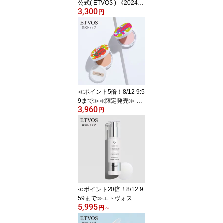
公式( ETVOS ) 《2024年
3,300
版》 「 ミネラルUVパウ
円
ダー 」 SPF50 PA++++
個数限定 【30日間返品
保証】 フェイスパウダー
UV 日焼け止め パウダー
紫外線カット セラミド
石けんオフ
≪ポイント5倍！8/12 9:5
9まで≫≪限定発売≫ エ
3,960
トヴォス 公式( ETVOS )
円
フェイスパウダー プレス
トタイプ UV UVカット
日焼け止め 《2024年
版》 「ミネラルUVベー
ル」 SPF45 PA+++ 個数
限定 【30日間返品保
証】
≪ポイント20倍！8/12 9:
59まで≫エトヴォス 公
5,995
式( ETVOS ) トラネキサ
円
～
ム酸 グリチルレチン酸ス