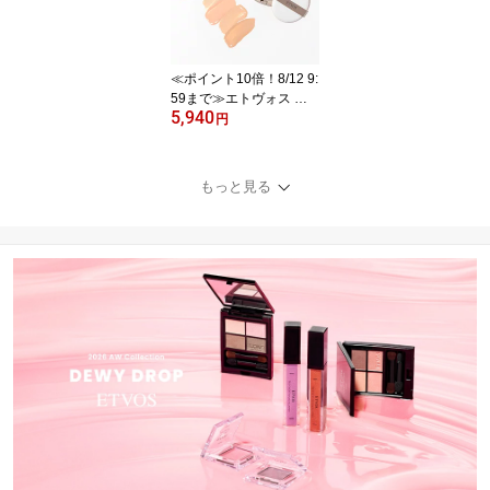
ラルインナートリートメ
ントリキッドコンシーラ
ー 」 SPF36 PA+++ 【30
日間返品保証】
≪ポイント10倍！8/12 9:
59まで≫エトヴォス 公
5,940
式( ETVOS ) ファンデー
円
ション クッションファン
デ ファンデ 敏感肌 ツヤ
肌 日本製 UV 保湿 低刺
もっと見る
激 カバー力 高保湿 「ミ
ネラルグロウスキンクッ
ション（ケース＋パフ
付）」 SPF32 PA+++
【30日間返品保証】