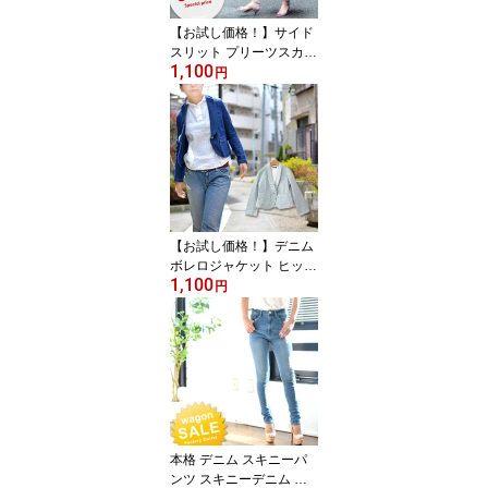
【お試し価格！】サイド
スリット プリーツスカー
1,100
ト マキシスカート ロン
円
グスカート レディース
ロングシーズン プリーツ
切替 ウエストゴム フロ
ントジップ ピンク フリ
ーサイズ 送料無料
【お試し価格！】デニム
ボレロジャケット ヒッコ
1,100
リーストライプショート
円
丈ジャケット レディース
ショールカラー1つボタ
ンジャケット
本格 デニム スキニーパ
ンツ スキニーデニム レ