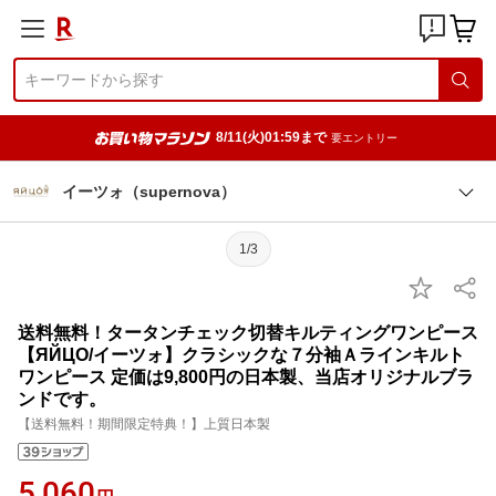
8/11(火)01:59まで
要エントリー
イーツォ（supernova）
1/3
送料無料！タータンチェック切替キルティングワンピース
【ЯЙЦО/イーツォ】クラシックな７分袖Ａラインキルト
ワンピース 定価は9,800円の日本製、当店オリジナルブラ
ンドです。
【送料無料！期間限定特典！】上質日本製
5,060