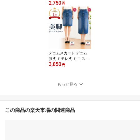
2,750
ディース ウルトラ スト
円
レッチ デニム 全2色 S/
M 美脚 着痩せ ジーンズ
ジーパン 大人カジュアル
デニム denim デニムスタ
イル カジュアル
デニムスカート デニム
膝丈 ミモレ丈 ミニ スト
3,850
レッチ スリット タイト
円
スカート レディース ボ
トムス スカート ウルト
ラストレッチデニム スリ
もっと見る
ットスカート ペンシルス
カート 全2色 S/M 大人
カジュアル ひざ丈 ひざ
下 denim デニムスタイル
カジュアル
この商品の楽天市場の関連商品