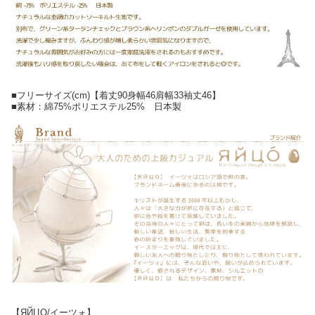
■フリーサイズ(cm)【着丈90身幅46肩幅33袖丈46】
■素材：綿75%ポリエステル25% 日本製
【ЯЙЦО/イーツォ】