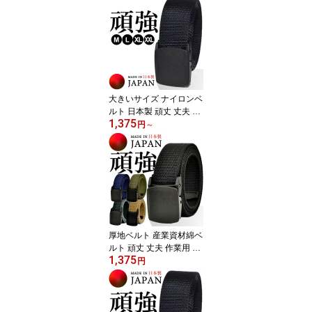
大きいサイズ ナイロンベ
ルト 日本製 頑丈 丈夫 作
1,375
業用 スリングベルト 非
円
～
金属バックル YKK プラ
スチック 40mm 穴なし
複数サイズ フリーサイズ
調整可能 メンズ アウト
ドア 自衛隊 金属アレル
ギー 岡山製 (ブラック)
厚地ベルト 産業資材綿ベ
ルト 頑丈 丈夫 作業用 工
1,375
業用 日本製 綿混紡ベル
円
ト GIベルト ガチャベル
ト 非金属バックル YKK 3
2mm フリーサイズ 金属
アレルギー 岡山製