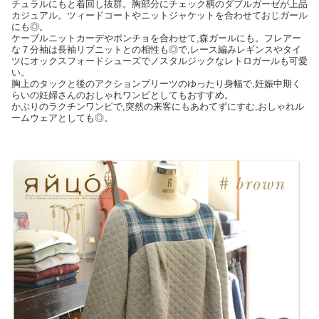
チュラルにもと着回し抜群。胸部分にチェック柄のダブルガーゼが上品
カジュアル。ツィードコートやニットジャケットを合わせておじガール
にも◎。
ケーブルニットカーデやポンチョを合わせて,森ガールにも。フレアー
な７分袖は長袖リブニットとの相性も◎で,レース編みレギンスやタイ
ツにオックスフォードシューズでノスタルジックなレトロガールも可愛
い。
胸上のタックと後のアクションプリーツのゆったり身幅で,妊娠中期く
らいの妊婦さんのおしゃれワンピとしてもおすすめ。
かぶりのラクチンワンピで,突然の来客にもあわてずにすむ,おしゃれル
ームウェアとしても◎。