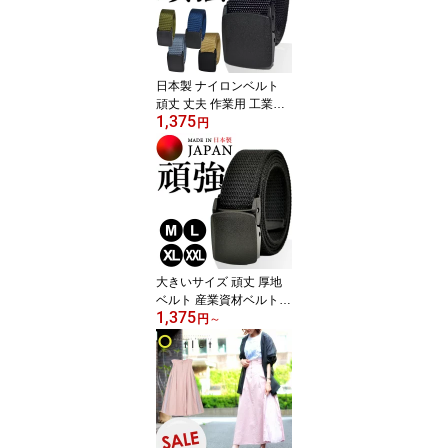
日本製 ナイロンベルト
頑丈 丈夫 作業用 工業用
1,375
耐久性 スリングベルト
円
非金属バックル YKK プ
ラスチック 40mm 穴なし
フリーサイズ 調整可能
メンズ アウトドア 自衛
隊 金属アレルギー 岡山
製
大きいサイズ 頑丈 厚地
ベルト 産業資材ベルト
1,375
丈夫 作業用 工業用 日本
円
～
製 綿混紡ベルト GIベル
ト ガチャベルト 非金属
バックル YKK 32mm フ
リーサイズ 金属アレルギ
ー 岡山製 (ブラック)