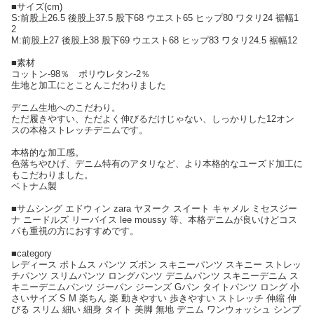
■サイズ(cm)
S:前股上26.5 後股上37.5 股下68 ウエスト65 ヒップ80 ワタリ24 裾幅1
2
M:前股上27 後股上38 股下69 ウエスト68 ヒップ83 ワタリ24.5 裾幅12
■素材
コットン-98％ ポリウレタン-2％
生地と加工にとことんこだわりました
デニム生地へのこだわり。
ただ履きやすい、ただよく伸びるだけじゃない、しっかりした12オン
スの本格ストレッチデニムです。
本格的な加工感。
色落ちやひげ、デニム特有のアタリなど、より本格的なユーズド加工に
もこだわりました。
ベトナム製
■サムシング エドウィン zara ヤヌーク スイート キャメル ミセスジー
ナ ニードルズ リーバイス lee moussy 等、本格デニムが良いけどコス
パも重視の方におすすめです。
■category
レディース ボトムス パンツ ズボン スキニーパンツ スキニー ストレッ
チパンツ スリムパンツ ロングパンツ デニムパンツ スキニーデニム ス
キニーデニムパンツ ジーパン ジーンズ Gパン タイトパンツ ロング 小
さいサイズ S M 楽ちん 楽 動きやすい 歩きやすい ストレッチ 伸縮 伸
びる スリム 細い 細身 タイト 美脚 無地 デニム ワンウォッシュ シンプ