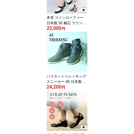
ーク 高級 ギフト プレゼ
ント 父の日 40代 50代 6
0代
本革 コインローファー
日本製 3E 幅広 ラウンド
22,000
トゥ レディース 靴 21.5c
円
m〜25cm 小さいサイズ
大きいサイズ 柔らかい
歩きやすい 痛くない 3.5
cmヒール ローヒール 通
勤 フォーマル ブラック
ピンク 定番 婦人靴
ハイカットトレッキング
スニーカー 4E 日本製 本
24,200
革 婦人靴 ゆったり 幅広
円
すっきり カジュアル 小
さいサイズ 大きいサイズ
レディース 牛革 ヌバッ
ク スニーカー 革 オール
シーズン 秋冬靴 3色 痛く
ない 外反母趾 コンフォ
ート 上品 エッセデッセ