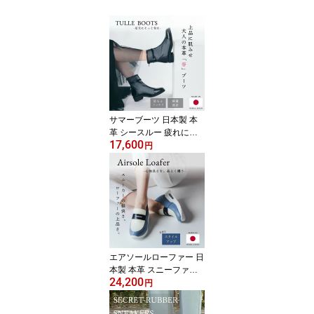
サマーブーツ 日本製 本
革 シースルー 疲れにく
17,600
い 歩きやすい 美脚 3E 3.
円
5cmヒール チュールブー
ツ 春ブーツ 夏ブーツ バ
ックファスナー 痛くない
大人のシアー お出かけブ
ーツ 透け メッシュ レデ
ィース スプリングブーツ
ショートブーツ 上品 お
しゃれ きれいめ
エアソールローファー 日
本製 本革 スニーファー
24,200
上品 全3色 スニーカー 歩
円
きやすい 痛くない 3E き
れいめ おしゃれ カジュ