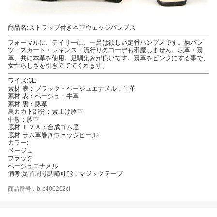
商品名:ストラップ付き本革ウェッジパンプス
フォーマルに、デイリーに、一足は欲しい定番パンプスです。柄パン
ツ・スカート・レギンス・流行りのコーデも邪魔しません。表革・裏
革、共に本革を使用。足馴染みが良いです。裏革をピンクにする事で、
女性らしさを引き立ててくれます。
ワイズ:3E
素材 表：ブラック・ベージュエナメル：牛革
素材 表：ベージュ：牛革
素材 裏：豚革
裏カカト部分：素上げ豚革
中敷：豚革
底材 ＥＶＡ：合成ゴム底
底材 ラム革巻きウェッジヒール
カラー:
ベージュ
ブラック
ベージュエナメル
備考:足首周り調節可能：マジックテープ
商品番号：b-p400202cl