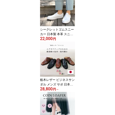
アル 高級 レザースニー
カー レディース スリッ
ポン カップインソール
婦人靴 履きやすい 脱ぎ
履き簡単 大きいサイズ
小さいサイズ 手作り
シークレットゴムスニー
カー 日本製 本革 スニー
22,000
カー スリッポン レディ
円
ース カジュアル シンプ
ル ミニマル 上品 きれい
め おしゃれ 3E レザース
ニーカー 痛くない 歩き
やすい 白底 牛革 高級 レ
ディースシューズ 通勤
ビジネス カップインソー
ル
栃木レザー ビジネスサン
ダル メンズ サボ 日本製
28,800
職人手作り 4モデル 蒸れ
円
～
ない 快適 柔らかい 本革
軽量 オフィスサンダル
院内履き 社内履き 足ム
レ防止 クールビズ 通気
性 かかとなし デスクワ