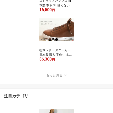
ストラップ パンプス 日
本製 本革 3E 痛くない 3.
16,500
5cmヒール 歩きやすい
円
柔らかい ラウンドトゥ
大きいサイズ 小さいサイ
ズ 美脚 定番 ローヒール
ビジネス 通勤 シンプル
プレーン ブラック フォ
ーマル 婦人靴 レディー
ス
栃木レザー スニーカー
日本製 職人 手作り 本革
36,300
ビジネススニーカー カジ
円
ュアル ドレスアップ ハ
ンドメイド 柔らかい 軽
量 4色 ビジネス 通勤 き
もっと見る
れいめ 革靴 紳士靴 メン
ズ レディース ユニセッ
クス 高級感 上品 ミニマ
ル レザースニーカー 送
注目カテゴリ
料無料