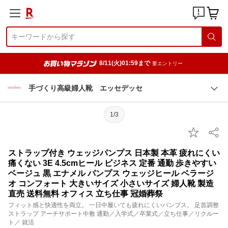
8/11(火)01:59まで
要エントリー
手づくり高級婦人靴 エッセデッセ
1/3
ストラップ付き ウェッジパンプス 日本製 本革 疲れにくい
痛くない 3E 4.5cmヒール ビジネス 定番 通勤 歩きやすい
ベージュ 黒 エナメル パンプス ウェッジヒール ベラージ
オ コンフォート 大きいサイズ 小さいサイズ 婦人靴 製造
直売 送料無料 オフィス 立ち仕事 冠婚葬祭
フィット感と快適性を両立。 一日中履いても疲れにくいパンプス。 足首調整
ストラップ アーチサポート中敷 通勤／入学式／卒業式／立ち仕事／リクルー
ト／ 就活