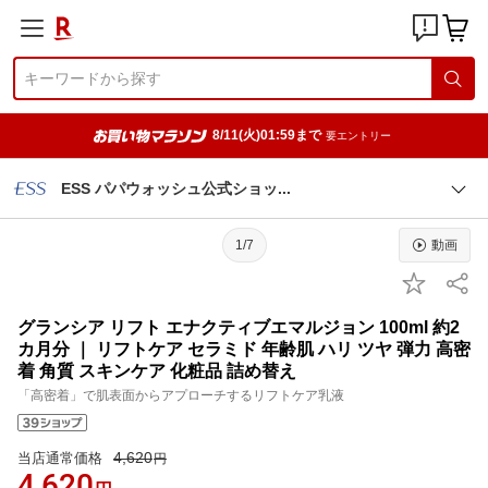
8/11(火)01:59まで
要エントリー
ESS パパウォッシュ公式ショ
ッ
1/7
動画
グランシア リフト エナクティブエマルジョン 100ml 約2
カ月分 ｜ リフトケア セラミド 年齢肌 ハリ ツヤ 弾力 高密
着 角質 スキンケア 化粧品 詰め替え
「高密着」で肌表面からアプローチするリフトケア乳液
4,620
当店通常価格
円
4,620