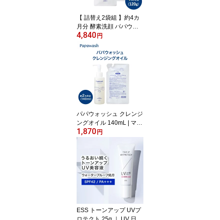
敏感肌 乾燥肌 ボトル
【 詰替え2袋組 】約4カ
月分 酵素洗顔 パパウォ
4,840
ッシュ ベーシック 詰め
円
替え (さっぱりタイプ) ｜
ESS papawash 酵素 酵
素洗顔パウダー 毛穴 黒
ずみ 角質 肌荒れ 酵素洗
顔料 毛穴汚れ 角栓 泡洗
顔 パパイン酵素 敏感肌
乾燥肌 ボトル
パパウォッシュ クレンジ
ングオイル 140mL | マツ
1,870
エク可 マツエクOK マツ
円
エク クレンジング 洗顔
オイル 化粧品 毛穴 オイ
ルクレンジング メイク落
とし スキンケア コスメ
毛穴ケア 化粧落とし 角
質 スキンケア 乾燥 酵素
クレンジング
ESS トーンアップ UVプ
ロテクト 25g ｜ UV 日焼