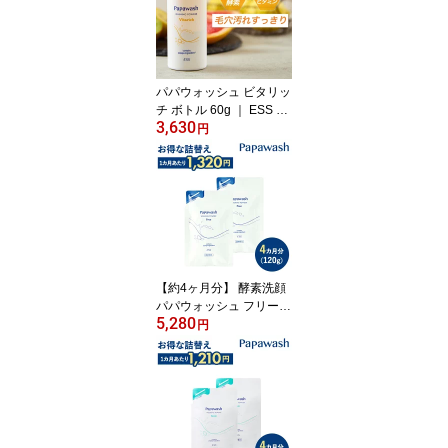
パパウォッシュ ビタリッ
チ ボトル 60g ｜ ESS pa
3,630
pawash 酵素 酵素洗顔パ
円
ウダー ビタミン 毛穴 黒
ずみ 角質 角栓 除去 保湿
ニキビ パパイン酵素 肌
荒れ 酵素洗顔料 毛穴汚
れ 泡洗顔 敏感肌 乾燥肌
詰め替え
【約4ヶ月分】 酵素洗顔
パパウォッシュ フリー
5,280
詰め替え 2袋組 ｜ ESS p
円
apawash 酵素 酵素洗顔
パウダー 毛穴 黒ずみ 角
質 角栓 除去 保湿 ニキビ
パパイン酵素 肌荒れ 酵
素洗顔料 パパウォッシュ
フリー 毛穴汚れ 泡洗顔