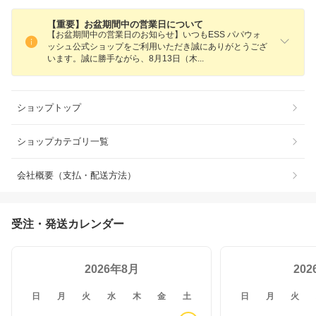
【重要】お盆期間中の営業日について
【お盆期間中の営業日のお知らせ】いつもESS パパウォ
ッシュ公式ショップをご利用いただき誠にありがとうござ
います。誠に勝手ながら、8月13日（
木
ショップトップ
ショップカテゴリ一覧
会社概要（支払・配送方法）
受注・発送カレンダー
2026年8月
20
日
月
火
水
木
金
土
日
月
火