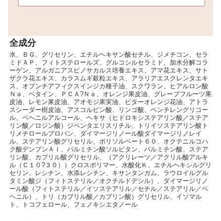
全成分
水、ＢＧ、グリセリン、エチルヘキサン酸セチル、ジメチコン、セラ
ミドＡＰ、フィトステロールズ、グルコシルセラミド、加水分解コラ
ーゲン、アルガニアスピノサカルス培養エキス、アマ花エキス、サト
ザクラ花エキス、カラスムギ穀粒エキス、アラリアエスクレンタエキ
ス、オプンチアフィクスインジカ種子油、スクワラン、ヒアルロン酸
Ｎａ、ベタイン、ＰＣＡ?Ｎａ、オレンジ果皮油、グレープフルーツ果
皮油、レモン果皮油、アオモジ果実油、ビターオレンジ花油、アトラ
スシーダー樹皮油、アスコルビン酸、リンゴ酸、ペンチレングリコー
ル、ベヘニルアルコール、ヘキサ（ヒドロキシステアリン酸／ステア
リン酸／ロジン酸）ジペンタエリスリチル、トリイソステアリン酸ト
リメチロールプロパン、ダイマージリノール酸ダイマージリノレイ
ル、ステアリン酸グリセリル、ポリソルベート６０、オクテニルコハ
ク酸デンプンＡｌ、パルミチン酸ソルビタン、パルミチン酸、ステア
リン酸、カプリル酸グリセリル、（アクリレーツ／アクリル酸アルキ
ル（Ｃ１０?３０））クロスポリマー、水酸化Ｋ、エチルヘキシルグリ
セリン、レシチン、水添レシチン、キサンタンガム、ラウロイルグル
タミン酸ジ（フィトステリル／オクチルドデシル）、ダイマージリノ
ール酸（フィトステリル／イソステアリル／セチル／ステアリル／ベ
ヘニル）、トリ（カプリル酸／カプリン酸）グリセリル、イソマル
ト、トコフェロール、フェノキシエタノール