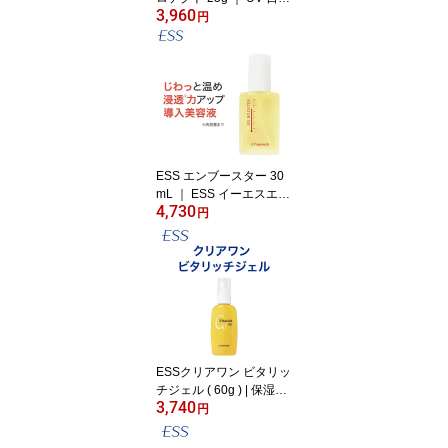
3,960
け止め 日焼け止めクリー
円
ム メイク下地 日焼け防
止 UV対策 UVケア 紫外
線カット 紫外線対策 UV
カット ウォータープルー
フ 化粧下地 下地 スキン
ケア UV美容液 保湿 うる
おい ピンクベージュ
ESS エンブースター 30
mL ｜ ESS イーエスエス
4,730
温活 肌温活 導入 美容液
円
40代 ほうれい線 ハリ ツ
ヤ 乾燥 導入美容液 保湿
ESSクリアワン ビタリッ
チジェル ( 60g ) | 保湿ジ
3,740
ェル オールインワン 保
円
湿 スキンケア オールイ
ンワンゲル 美容液 化粧