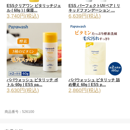
ESSクリアワン ビタリッチジェ
ESS パーフェクトUVペア | リ
ル ( 60g ) | 保湿…
キッドファンデーション …
3,740円(税込)
6,639円(税込)
パパウォッシュ ビタリッチ ボ
パパウォッシュ ビタリッチ 詰
トル 60g | ESS pa…
め替え 60g | ESS p…
3,630円(税込)
2,860円(税込)
商品番号：526100