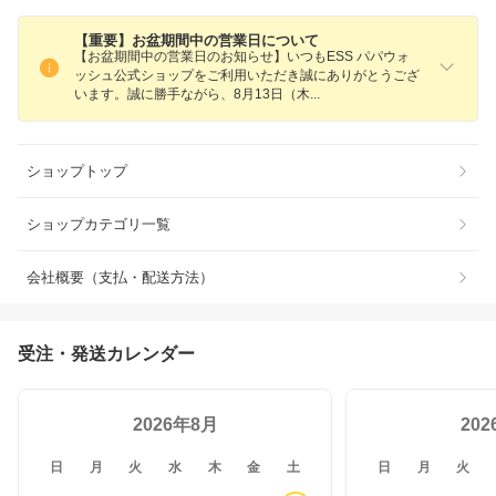
【重要】お盆期間中の営業日について
【お盆期間中の営業日のお知らせ】いつもESS パパウォ
ッシュ公式ショップをご利用いただき誠にありがとうござ
います。誠に勝手ながら、8月13日（
木
ショップトップ
ショップカテゴリ一覧
会社概要（支払・配送方法）
受注・発送カレンダー
2026年8月
20
日
月
火
水
木
金
土
日
月
火