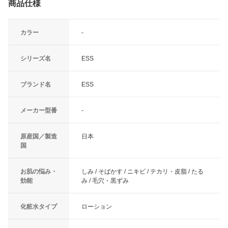
商品仕様
カラー
-
シリーズ名
ESS
ブランド名
ESS
メーカー型番
-
原産国／製造
日本
国
お肌の悩み・
しみ / そばかす / ニキビ / テカリ・皮脂 / たる
効能
み / 毛穴・黒ずみ
化粧水タイプ
ローション