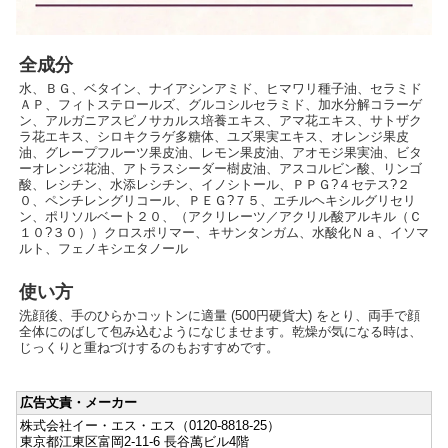
全成分
水、ＢＧ、ベタイン、ナイアシンアミド、ヒマワリ種子油、セラミド
ＡＰ、フィトステロールズ、グルコシルセラミド、加水分解コラーゲ
ン、アルガニアスピノサカルス培養エキス、アマ花エキス、サトザク
ラ花エキス、シロキクラゲ多糖体、ユズ果実エキス、オレンジ果皮
油、グレープフルーツ果皮油、レモン果皮油、アオモジ果実油、ビタ
ーオレンジ花油、アトラスシーダー樹皮油、アスコルビン酸、リンゴ
酸、レシチン、水添レシチン、イノシトール、ＰＰＧ?４セテス?２
０、ペンチレングリコール、ＰＥＧ?７５、エチルヘキシルグリセリ
ン、ポリソルベート２０、（アクリレーツ／アクリル酸アルキル（Ｃ
１０?３０））クロスポリマー、キサンタンガム、水酸化Ｎａ、イソマ
ルト、フェノキシエタノール
使い方
洗顔後、手のひらかコットンに適量 (500円硬貨大) をとり、両手で顔
全体にのばして包み込むようになじませます。乾燥が気になる時は、
じっくりと重ねづけするのもおすすめです。
広告文責・メーカー
株式会社イー・エス・エス（0120-8818-25）
東京都江東区富岡2-11-6 長谷萬ビル4階