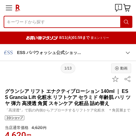
8/11(火)01:59まで
要エントリー
ESS パパウォッシュ公式ショ
ッ
1/13
動画
グランシア リフト エナクティブローション 140ml ｜ ES
S Grancia Lift 化粧水 リフトケア セラミド 年齢肌 ハリ ツ
ヤ 弾力 高浸透 角質 スキンケア 化粧品 詰め替え
「高浸透*」で肌の内側からアプローチするリフトケア化粧水 ＊角質層まで
4,620
当店通常価格
円
4,620