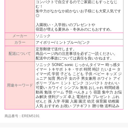
コンパクトで自立するのでご家庭にもすっとなじ
む！
集中力がなかなか続かないお子様にも大変人気です
◎
入園祝い・入学祝いのプレゼントや
宿題が増える夏休み・冬休みのにもおすすめ。
メーカー
ソニック
カラー
アイボリー/ミントブルー/ピンク
定形郵便で送付します。
配送について
商品ページ内の注意事項を必ずご一読ください。
配送中の事故については責任を負いかねます。
ソニック SONIC sonic じっかんタイマー 時っ感タ
イマー トキサポ トキ・サポ 時間 時計 たいまー タ
イマー式 学習 子ども こども 子供 ベビー キッズ ジ
ュニア 知育 男の子 女の子 男女兼用 ホワイト アイ
ボリー ブルー ミント ピンク コンパクト かわいい
用途キーワード
可愛い カワイイ シンプル 無地 おしゃれ 時間経過
動画 勉強 ゲーム 予防 べんきょう 宿題 集中力 お悩
み解決 便利グッズ 卓上 電池付き プレゼント ぷれ
ぜんと 孫 入学 卒園 入園 園児 幼児 保育園 幼稚園
人気 おすすめ お祝い プチギフト 贈り物 送料込み
商品番号：EREM5191