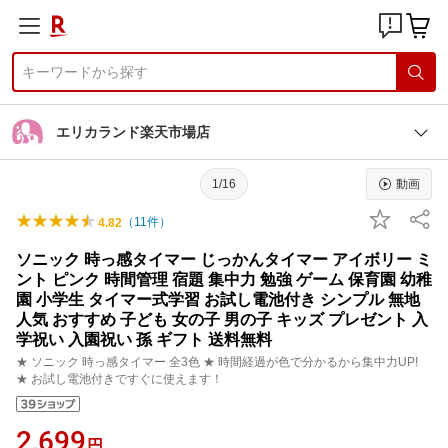
エリカランド楽天市場店
1/16
動画
（
11
件）
4.82
ソニック 時っ感タイマー じっかんタイマー アイボリー ミ
ント ピンク 時間管理 宿題 集中力 勉強 ゲーム 保育園 幼稚
園 小学生 タイマー式学習 お試し電池付き シンプル 無地
人気 おすすめ 子ども 女の子 男の子 キッズ プレゼント 入
学祝い 入園祝い 孫 ギフト 送料無料
★ ソニック 時っ感タイマー 全3色 ★ 時間経過が色で分かるから集中力UP!
★ お試し電池付きですぐに使えます！
2,699
円