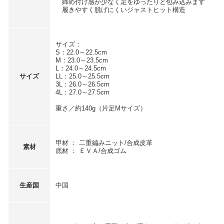
締め付け感が少なく足をゆったりと包み込みます
履きやすく脱げにくいジャストヒット構造
サイズ：
S：22.0～22.5cm
M：23.0～23.5cm
L：24.0～24.5cm
サイズ
LL：25.0～25.5cm
3L：26.0～26.5cm
4L：27.0～27.5cm
重さ／約140g（片足Mサイズ）
甲材 ： 二重編みニット/合成皮革
素材
底材 ： ＥＶＡ/合成ゴム
生産国
中国