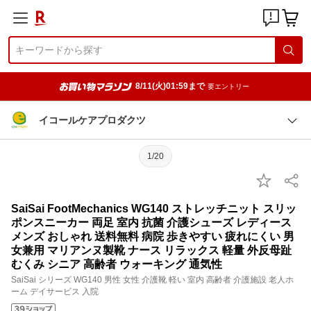
8/11(火)01:59まで
要エントリー
イコールケアプロダクツ
1/20
SaiSai FootMechanics WG140 ストレッチニット スリッ
ポンスニーカー 両足 室内 抗菌 介護シューズ レディース
メンズ おしゃれ 送料無料 病院 歩きやすい 疲れにくい 男
女兼用 マリアンヌ製靴 ナース リラックス 軽量 外反母趾
むくみ シニア 高齢者 ウォーキング 通気性
SaiSai シリーズ WG140 男性 女性 介護靴 軽い 室内 高齢者 介護施設 老人ホ
ーム デイサービス 入院