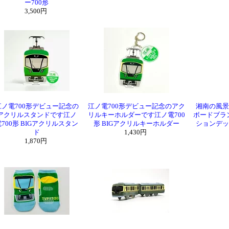
ー700形
3,500円
江ノ電700形デビュー記念の
江ノ電700形デビュー記念のアク
湘南の風景
アクリルスタンドです江ノ
リルキーホルダーです江ノ電700
ボードブラン
電700形 BIGアクリルスタン
形 BIGアクリルキーホルダー
ションデッキ
ド
1,430円
1,870円