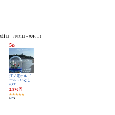
(集計日：7月31日～8月6日)
5
位
江​ノ​電​オ​ル​ゴ​
ー​ル​～​い​と​し​
の​エ​…
2,970
円
(
2
件
)