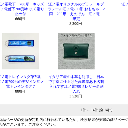
江ノ電靴下 700形 キッズ
江ノ電オリジナルのプラレールプ
江
ノ電靴下700形キッズ 滑り
ラレール江ノ電700形 おもちゃ 2
止め付
両 700形 えのでん 江ノ電
660円
限定
3,300円
江ノ電トレインタグ第7弾。
イタリア産の本革を利用し、日本
江ノ電700形のデザイン江ノ
で丁寧に仕上げた高級感ある名刺
電トレインタグ 7
入れです江ノ電700形レザー名刺
880円
入れ
3,520円
1件 ～ 14件 (全 14件)
商品ページの更新が定期的に行われているため、検索結果が実際の商品ペー
合がございます。ご注意ください。