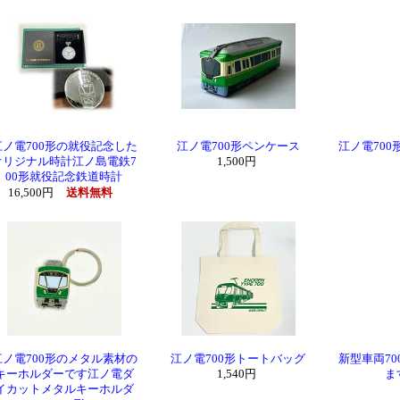
江ノ電700形の就役記念した
江ノ電700形ペンケース
江ノ電70
オリジナル時計江ノ島電鉄7
1,500円
00形就役記念鉄道時計
16,500円
送料無料
江ノ電700形のメタル素材の
江ノ電700形トートバッグ
新型車両7
キーホルダーです江ノ電ダ
1,540円
ま
イカットメタルキーホルダ