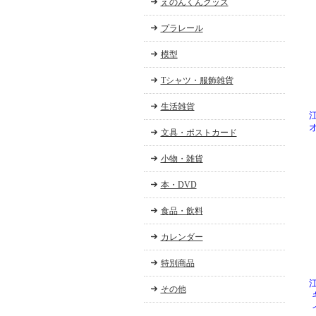
えのんくんグッズ
プラレール
模型
Tシャツ・服飾雑貨
生活雑貨
文具・ポストカード
小物・雑貨
本・DVD
食品・飲料
カレンダー
特別商品
その他