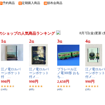
予約商品
定期購入商品
頒布会商品
のショップの人気商品ランキング
8月7日(金)更新 
1
2
3
4
位
位
位
位
江​ノ​電​ロ​ル​バ​
江​ノ​電​ロ​ル​バ​
プ​ラ​レ​ー​ル​江​
江​ノ​電​ロ​ル​バ​
ー​ン​ポ​ケ​ッ​ト​
ー​ン​ポ​ケ​ッ​ト​
ノ​電​3​0​0​形​ ​お​も​
ー​ン​ポ​ケ​ッ​ト​
付​ ​…
付​メ​…
ち​…
付​メ​…
990
円
990
円
2,650
円
990
円
(
14
件
)
(
8
件
)
(
4
件
)
(
2
件
)