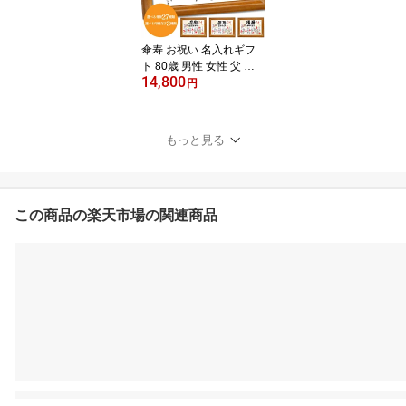
傘寿 お祝い 名入れギフ
ト 80歳 男性 女性 父 母
14,800
祖父 祖母に最適 オリジ
円
ナルポエム入り プレゼン
ト 誕生日 贈り物
もっと見る
この商品の楽天市場の関連商品