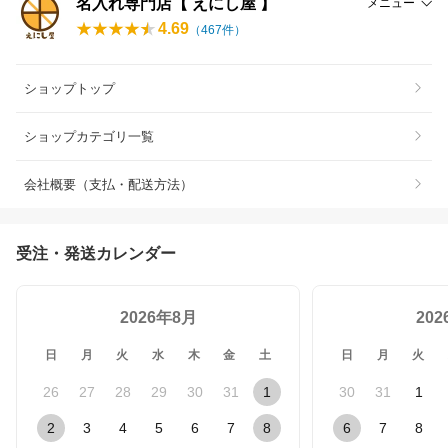
名入れ専門店【 えにし屋 】
メニュー
4.69
（
467
件）
ショップトップ
ショップカテゴリ一覧
会社概要（支払・配送方法）
受注・発送カレンダー
2026年8月
20
日
月
火
水
木
金
土
日
月
火
26
27
28
29
30
31
1
30
31
1
2
3
4
5
6
7
8
6
7
8