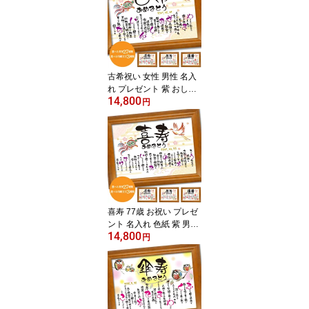
古希祝い 女性 男性 名入
れ プレゼント 紫 おしゃ
14,800
れ 感謝状付き 70歳 誕生
円
日 ギフト 父の日 母の日
父親 母親 ありがとう 70
歳記念 祝い品
喜寿 77歳 お祝い プレゼ
ント 名入れ 色紙 紫 男性
14,800
女性 父 母 祝い品 誕生日
円
贈り物 祝いの言葉入り