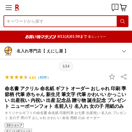
8/11(火)01:59まで
要エントリー
名入れ専門店【 えにし屋 】
1/14
（
40
件）
4.83
命名書 アクリル 命名紙 ギフト オーダー おしゃれ 印刷 季
節柄 代筆 赤ちゃん 新生児 筆文字 代筆 かわいい かっこい
い 出産祝い 内祝い 出産 記念品 贈り物 誕生記念 プレゼン
ト ニューボーンフォト 名前入り 名入れ 女の子 用紙のみ
オリジナルギフトの命名書 命名紙 印刷代筆 お七夜 出産祝い 名入れ プレゼン
ト 女の子 男の子 おしゃれ かわいい 命名 用紙 のみ オーダー