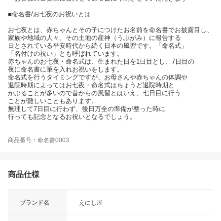
■命名書/お七夜のお祝いとは
お七夜とは、赤ちゃんとその子につけたお名前を命名書でお披露目し、
家族や地域の人々、その土地の産神（うぶがみ）に報告する
日とされている平安時代から続く日本の風習です。「命名式」
「名付けの祝い」とも呼ばれています。
赤ちゃんのお七夜・命名式は、生まれた日を1日目とし、7日目の
夜に命名書に筆を入れお祝いをします。
命名式を行うタイミングですが、お母さんや赤ちゃんの体調や
退院時期によってはお七夜・命名式はちょうど退院時期と
かぶることが多いので昔からの風習とはいえ、七日目に行う
ことが難しいこともあります。
無理して7日目に行わず、後日万全の準備が整った時に
行っても記念となるお祝いとなるでしょう。
商品番号：命名書0003
商品仕様
ブランド名
えにし屋