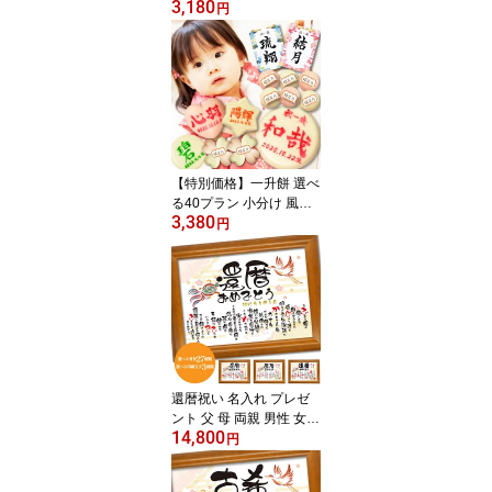
3,180
日 お祝い 赤ちゃん用 手
円
作り 国産もち米100% 背
負い餅 踏み餅 一生餅 一
升米 伝統行事 人気 バー
スデーギフト プレゼント
【特別価格】一升餅 選べ
る40プラン 小分け 風呂
3,380
敷 名入れ 命名書 お祝い
円
セット 選び取り 国産も
ち米100%使用 一生餅 背
負い餅 踏み餅 餅踏み 誕
生餅 いっしょうもち 1歳
一歳 誕生日 名前入り 飾
り付け おすそ分け 人気
選び取りカード 地域限定
送料無料
還暦祝い 名入れ プレゼ
ント 父 母 両親 男性 女性
14,800
おしゃれ 赤いギフト 60
円
歳誕生日祝い 贈り物