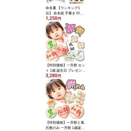
命名書 【ランキング1
位】 命名紙 手書き 印刷
1,250
プリント おしゃれ 代筆
円
モダン 季節柄 和柄 ニュ
ーボーンフォト 色紙 赤
ちゃん 命名 書 オーダー
命名札 お七夜 出産祝い
出産内祝い 男の子 女の
子 子供の日 ひな祭り 用
紙のみ可能 送料無料 デ
ィズニー命名書は終売
【特別価格】一升餅 セッ
ト 1歳 誕生日 プレゼント
3,280
ギフト お祝い 赤ちゃん
円
名入れ 手作り 国産もち
米100% 背負い餅 踏み餅
一生餅 選び取りカード
一升米 伝統行事 人気 プ
レゼント リュックの代わ
りに風呂敷
【特別価格】一升餅と風
呂敷のみ 一升餅 1歳誕生