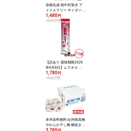
赤穂化成 熱中対策水 ア
イススラリー サイダー風
1,480
味 キャップ付き 120g×6
円
個 メール便（代引き不
可） 熱中症対策カード付
き 夏季の災害対策
【訳あり 賞味期限2026
年6月8日】ムラオカ 梅
1,780
しば ゼリー 12g×60本 個
円
包装 メール便（代引不
可）
本州送料無料 紀州南高梅
やわらか干し梅 種抜き 2
3,780
45g 個包装
円