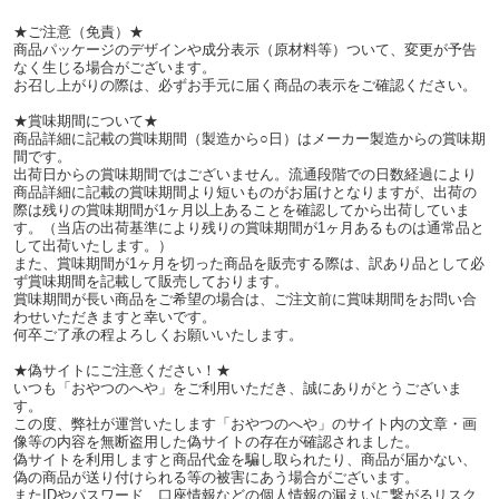
★ご注意（免責）★
商品パッケージのデザインや成分表示（原材料等）ついて、変更が予告
なく生じる場合がございます。
お召し上がりの際は、必ずお手元に届く商品の表示をご確認ください。
★賞味期間について★
商品詳細に記載の賞味期間（製造から○日）はメーカー製造からの賞味期
間です。
出荷日からの賞味期間ではございません。流通段階での日数経過により
商品詳細に記載の賞味期間より短いものがお届けとなりますが、出荷の
際は残りの賞味期間が1ヶ月以上あることを確認してから出荷していま
す。（当店の出荷基準により残りの賞味期間が1ヶ月あるものは通常品と
して出荷いたします。）
また、賞味期間が1ヶ月を切った商品を販売する際は、訳あり品として必
ず賞味期間を記載して販売しております。
賞味期間が長い商品をご希望の場合は、ご注文前に賞味期間をお問い合
わせいただきますと幸いです。
何卒ご了承の程よろしくお願いいたします。
★偽サイトにご注意ください！★
いつも「おやつのへや」をご利用いただき、誠にありがとうございま
す。
この度、弊社が運営いたします「おやつのへや」のサイト内の文章・画
像等の内容を無断盗用した偽サイトの存在が確認されました。
偽サイトを利用しますと商品代金を騙し取られたり、商品が届かない、
偽の商品が送り付けられる等の被害にあう場合がございます。
またIDやパスワード、口座情報などの個人情報の漏えいに繋がるリスク