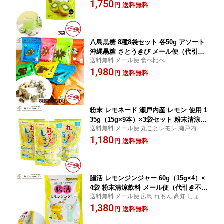
ンク スーパーフード
1,750
送料無料
円
八島黒糖 8種8袋セット 各50g アソート
沖縄黒糖 さとうきび メール便（代引き
送料無料 メール便 食べ比べ
不可）
1,980
送料無料
円
粉末 レモネード 瀬戸内産 レモン 使用 1
35g（15g×9本）×3袋セット 粉末清涼飲
送料無料 メール便 丸ごとレモン 瀬戸内ブ
料 メール便（代引き不可）
ランド認定商品
1,180
送料無料
円
腸活 レモンジンジャー 60g（15g×4）×
4袋 粉末清涼飲料 メール便（代引き不
送料無料 メール便 広島 れもん 高知 しょう
可） レモン 生姜 しょうが
が
1,380
送料無料
円