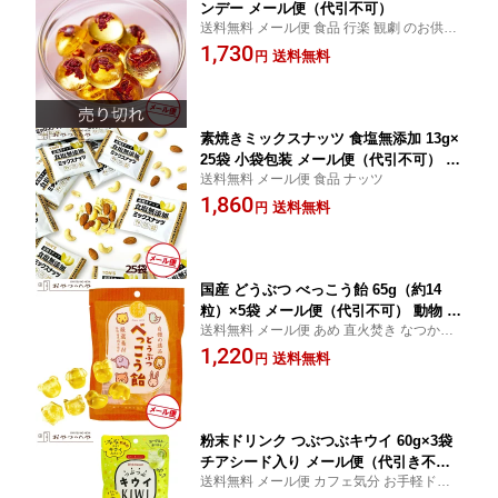
ンデー メール便（代引不可）
送料無料 メール便 食品 行楽 観劇 のお供
に
1,730
送料無料
円
素焼きミックスナッツ 食塩無添加 13g×
25袋 小袋包装 メール便（代引不可） 無
送料無料 メール便 食品 ナッツ
塩 塩なし
1,860
送料無料
円
国産 どうぶつ べっこう飴 65g（約14
粒）×5袋 メール便（代引不可） 動物 ア
送料無料 メール便 あめ 直火焚き なつかし
メ アニマル キャンディ 野洲たかむら
い味
1,220
送料無料
円
粉末ドリンク つぶつぶキウイ 60g×3袋
チアシード入り メール便（代引き不
送料無料 メール便 カフェ気分 お手軽ドリ
可） インスタント