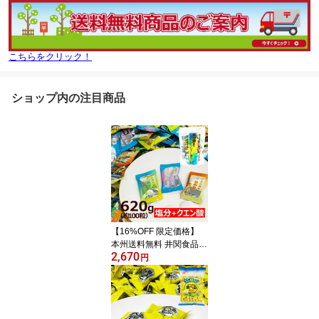
こちらをクリック！
ショップ内の注目商品
【16%OFF 限定価格】
本州送料無料 井関食品
2,670
【タブ】 熱中飴タブレッ
円
トミックス スタンドパッ
ク 620g （個包装 約100
粒） 3種の味 熱中症対策
夏季の災害対策 塩分補給