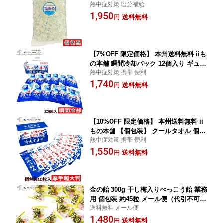
熱中症対策 塩分補給
夏季の災害対策 塩分補給
1,950
送料無料
円
【7%OFF 限定価格】 本州送料無料 iiも
の本舗 瞬間冷却パック 12個入り ギュッ
熱中症対策 携帯 便利
と握って 冷えてます 熱中症対策 夏季の
1,740
災害対策 業務用
送料無料
円
【10%OFF 限定価格】 本州送料無料 ii
もの本舗 【個包装】 クールタオル 個包
熱中症対策 携帯 便利
装タイプ 10枚入り ラージサイズ 超大判
1,550
冷えてます 熱中症対策 業務用
送料無料
円
金の飴 300g 干し梅入りべっこう飴 業務
用 個包装 約45粒 メール便（代引不可）
送料無料 メール便
熱中症対策 塩分補給 種なし 梅 キャン
1,480
ディー 直火炊き ぬちまーす使用
送料無料
円