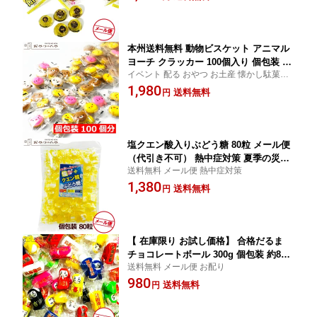
本州送料無料 動物ビスケット アニマル
ヨーチ クラッカー 100個入り 個包装 ど
イベント 配る おやつ お土産 懐かし駄菓
うぶつ 砂糖がけ アイシング クッキー
子
1,980
送料無料
円
塩クエン酸入りぶどう糖 80粒 メール便
（代引き不可） 熱中症対策 夏季の災害
送料無料 メール便 熱中症対策
対策 糖分補給 塩分補給 タブレット
1,380
送料無料
円
【 在庫限り お試し価格】 合格だるま
チョコレートボール 300g 個包装 約80
送料無料 メール便 お配り
個 メール便（代引不可） 受験
980
送料無料
円