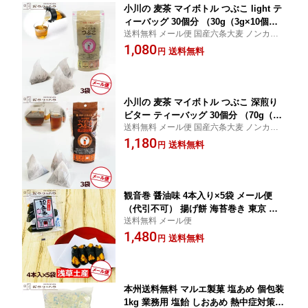
小川の 麦茶 マイボトル つぶこ light テ
ィーバッグ 30個分 （30g（3g×10個）×
送料無料 メール便 国産六条大麦 ノンカフ
3袋） メール便（代引き不可） ライト
ェイン
1,080
送料無料
円
小川の 麦茶 マイボトル つぶこ 深煎り
ビター ティーバッグ 30個分 （70g（7g
送料無料 メール便 国産六条大麦 ノンカフ
×10個）×3袋） メール便（代引き不可）
ェイン
1,180
送料無料
円
観音巻 醤油味 4本入り×5袋 メール便
（代引不可） 揚げ餅 海苔巻き 東京 浅
送料無料 メール便
草土産 あられ おかき せんべい
1,480
送料無料
円
本州送料無料 マルエ製菓 塩あめ 個包装
1kg 業務用 塩飴 しおあめ 熱中症対策