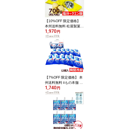
業務用
【10%OFF 限定価格】
本州送料無料 松屋製菓
1,970
食べる塩レモンキャンデ
円
ィ 700g （個包装 約170
粒） 業務用 暑さ 猛暑 熱
中症対策 夏季の災害対策
【7%OFF 限定価格】 本
州送料無料 iiもの本舗 瞬
1,740
間冷却パック 12個入り
円
ギュッと握って 冷えてま
す 熱中症対策 夏季の災
害対策 業務用