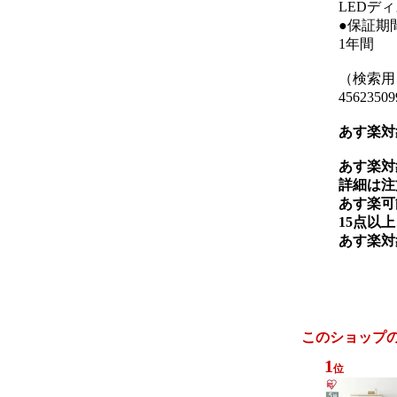
LEDデ
●保証期
1年間
（検索用
45623509
あす楽対
あす楽対
詳細は注
あす楽可
15点以
あす楽対
このショップ
1
位