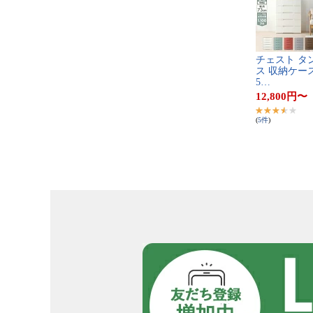
チ​ェ​ス​ト​ ​タ​ン
ス​ ​収​納​ケ​ー​ス​
5​…
12,800
円
〜
(
5
件
)