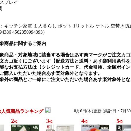
ィスプレイ
間
：キッチン家電 １人暮らし ポット 1リットル ケトル 空焚き防
94386 4562350994393）
象商品に関するご案内
象商品・対象地域に該当する場合はあす楽マークがご注文カゴ
文カゴ近くにございます【配送方法と送料・あす楽利用条件を
能なお支払方法は【クレジットカード、代金引換、全額ポイン
上ご購入いただいた場合あす楽対象外となります。
象外の商品とご一緒にご注文いただいた場合あす楽対象外とな
の人気商品ランキング
8月6日(木)更新 (集計日：7月3
2
3
4
5
位
位
位
位