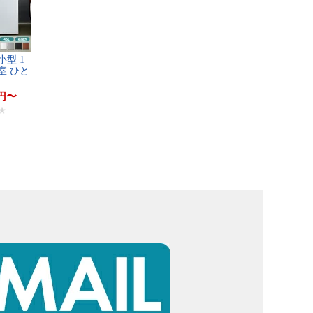
​型​ ​1​
室​ ​ひ​と​
円
〜