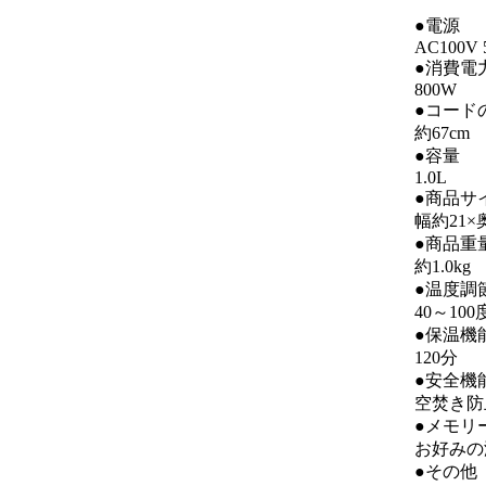
●電源
AC100V 
●消費電
800W
●コード
約67cm
●容量
1.0L
●商品サ
幅約21×
●商品重
約1.0kg
●温度調
40～10
●保温機
120分
●安全機
空焚き防
●メモリ
お好みの
●その他