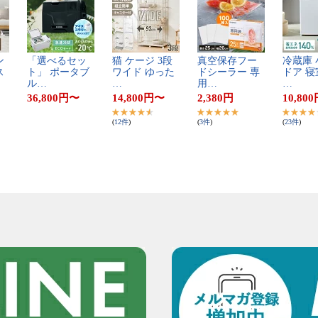
​
「​選​べ​る​セ​ッ​
猫​ ​ケ​ー​ジ​ ​3​段​ ​
真​空​保​存​フ​ー​
冷​蔵​庫​ ​小
 ​
ト​」​ ​ポ​ー​タ​ブ​
ワ​イ​ド​ ​ゆ​っ​た​
ド​シ​ー​ラ​ー​ ​専​
ド​ア​ ​寝​
ル​…
…
用​…
…
36,800
円
〜
14,800
円
〜
2,380
円
10,800
(
12
件
)
(
3
件
)
(
23
件
)