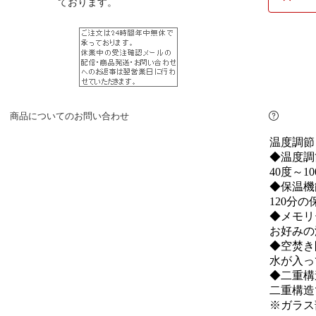
商品についてのお問い合わせ
温度調節
◆温度調
40度～
◆保温機
120分
◆メモリ
お好みの
◆空焚き
水が入っ
◆二重構
二重構造
※ガラス