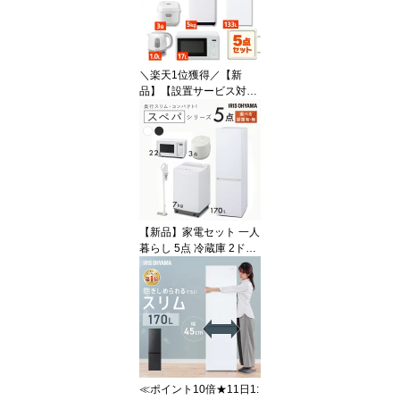
＼楽天1位獲得／【新
品】【設置サービス対
象】家電セット 一人暮ら
し 5点セット 冷蔵庫 2ド
ア スリム 133L 洗濯機 全
自動洗濯機 5kg 電子レン
ジ 単機能 炊飯器 3合 3合
炊き 電気ケトル ポット
黒 白 ひとり暮らし 家電5
点 アイリスオーヤマ 新
【新品】家電セット 一人
生活 設置込み【HS】
暮らし 5点 冷蔵庫 2ドア
スリム 170L 洗濯機 7kg
コンパクト スペパ 電子
レンジ 22L 単機能 タイ
パ 時短 炊飯器 3合 炊き
掃除機 コードレス 軽量
黒 白 ひとり暮らし 家電5
点 セット アイリスオー
ヤマ 新生活 設置込み
≪ポイント10倍★11日1: