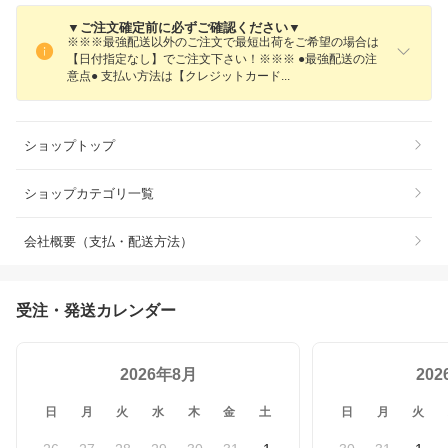
▼ご注文確定前に必ずご確認ください▼
※※※最強配送以外のご注文で最短出荷をご希望の場合は
【日付指定なし】でご注文下さい！※※※ ●最強配送の注
意点● 支払い方法は【クレジットカー
ド
ショップトップ
ショップカテゴリ一覧
会社概要（支払・配送方法）
受注・発送カレンダー
2026年8月
20
日
月
火
水
木
金
土
日
月
火