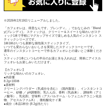
※2026年2月19日リニューアルしました。
「カフェオレは、得意なんです。ブレンディ。」でおなじみの「Blend
y(ブレンディ)」 スティックは、クリーミー＆スイートな味わいがステ
ィック1本で手軽にマグカップサイズで楽しめる人気のインスタント ス
ティックシリーズです。
1杯1杯がいつも新鮮な個包装スティックタイプ。
いつでも変わらないおいしさを実現したスティックコーヒーです。
通常のインスタントコーヒーで作るカフェオレとの違いとご体験くださ
い。
スティック1本にいつもの半分のお湯と氷を入れれば、簡単にアイスカ
フェオレもお楽しみいただけます。
【カフェオレ】
リッチな味わいのカフェオレ。
●内容量
8.2g×100本
●原材料
クリーミングパウダー（乳成分を含む）（国内製造）、インスタントコ
ーヒー、砂糖 ／ pH調整剤、乳たん白、香料（乳由来）、調味料（アミ
ノ酸等）、乳化剤、甘味料（アスパルテーム・L-フェニルアラニン化合
物、アセスルファムK）、微粒酸化ケイ素
●成分（本品1杯分 (8.2g)当たり）