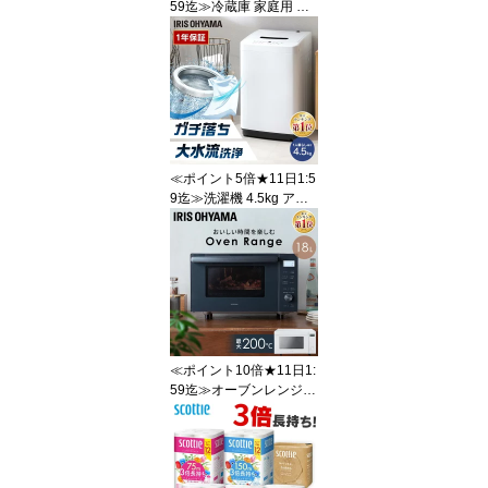
59迄≫冷蔵庫 家庭用 ス
リム 170L 2ドア ひとり
暮らし アイリスオーヤマ
野菜ケース スリム 冷凍
冷蔵庫 右開き ホワイト
ブラック 小型 静音 おし
ゃれ自炊 新生活 冷凍庫
冷蔵 冷凍 一人暮らし 小
型 セカンド冷凍庫 サブ
≪ポイント5倍★11日1:5
冷凍庫 IRSD-17A
9迄≫洗濯機 4.5kg アイ
リスオーヤマ 全自動洗濯
機 一人暮らし コンパク
ト 風乾燥 節電 ステンレ
ス槽 引越し 単身赴任 新
生活 ひとり暮らし 小型
洗濯機 縦型洗濯機 部屋
干し まとめ洗い IAW-T4
51 送料無料
≪ポイント10倍★11日1:
59迄≫オーブンレンジ
フラット 18L 電子レンジ
フラット アイリスオーヤ
マ フラットテーブル 一
人暮らし おしゃれ オー