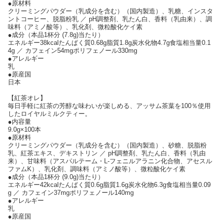
●原材料
クリーミングパウダー（乳成分を含む）（国内製造）、乳糖、インスタ
ントコーヒー、脱脂粉乳 ／ pH調整剤、乳たん白、香料（乳由来）、調
味料（アミノ酸等）、乳化剤、微粒酸化ケイ素
●成分（本品1杯分 (7.8g)当たり）
エネルギー38kcalたんぱく質0.68g脂質1.8g炭水化物4.7g食塩相当量0.1
4g ／ カフェイン54mgポリフェノール330mg
●アレルギー
乳
●原産国
日本
【紅茶オレ】
毎日手軽に紅茶の芳醇な味わいが楽しめる、アッサム茶葉を100％使用
したロイヤルミルクティー。
●内容量
9.0g×100本
●原材料
クリーミングパウダー（乳成分を含む）（国内製造）、砂糖、脱脂粉
乳、紅茶エキス、デキストリン ／ pH調整剤、乳たん白、香料（乳由
来）、甘味料（アスパルテーム・L-フェニルアラニン化合物、アセスル
ファムK）、乳化剤、調味料（アミノ酸等）、微粒酸化ケイ素
●成分（本品1杯分 (9.0g)当たり）
エネルギー42kcalたんぱく質0.6g脂質1.6g炭水化物6.3g食塩相当量0.09
g ／ カフェイン37mgポリフェノール140mg
●アレルギー
乳
●原産国