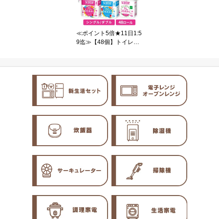
ブン オーブン付き 簡単
操作 コンパクト 小型 前
開き 自動メニュー 11種
温め 解凍 グリル 新生活
≪ポイント5倍★11日1:5
MO-F1809 *
9迄≫【48個】トイレッ
トペーパー シングル 3倍
巻き ダブル スコッティ
フラワーパック 3倍長持
ち トイレット4ロール 75
m 75m×4ロール 12個セ
ット 75m×12ロール 4個
セット紙クレシア ダブル
香り付き トイレ用品 48
ロール