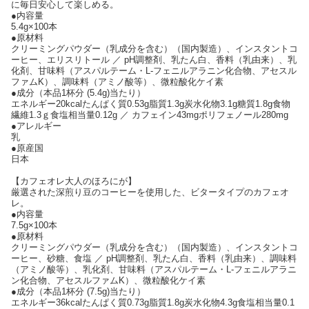
に毎日安心して楽しめる。
●内容量
5.4g×100本
●原材料
クリーミングパウダー（乳成分を含む）（国内製造）、インスタントコ
ーヒー、エリスリトール ／ pH調整剤、乳たん白、香料（乳由来）、乳
化剤、甘味料（アスパルテーム・L-フェニルアラニン化合物、アセスル
ファムK）、調味料（アミノ酸等）、微粒酸化ケイ素
●成分（本品1杯分 (5.4g)当たり）
エネルギー20kcalたんぱく質0.53g脂質1.3g炭水化物3.1g糖質1.8g食物
繊維1.3ｇ食塩相当量0.12g ／ カフェイン43mgポリフェノール280mg
●アレルギー
乳
●原産国
日本
【カフェオレ大人のほろにが】
厳選された深煎り豆のコーヒーを使用した、ビタータイプのカフェオ
レ。
●内容量
7.5g×100本
●原材料
クリーミングパウダー（乳成分を含む）（国内製造）、インスタントコ
ーヒー、砂糖、食塩 ／ pH調整剤、乳たん白、香料（乳由来）、調味料
（アミノ酸等）、乳化剤、甘味料（アスパルテーム・L-フェニルアラニ
ン化合物、アセスルファムK）、微粒酸化ケイ素
●成分（本品1杯分 (7.5g)当たり）
エネルギー36kcalたんぱく質0.73g脂質1.8g炭水化物4.3g食塩相当量0.1