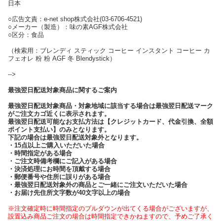
日本
○広告文責：e-net shop株式会社(03-6706-4521)
○メーカー（製造）：味の素AGF株式会社
○区分：食品
（検索用：ブレンディ スティック コーヒー インスタント コーヒー カ
フェオレ 粉 粉 AGF 冬 Blendystick）
-->
最強翌日配送対象商品に関するご案内
最強翌日配送対象商品・対象地域に該当する場合は最強翌日配送マーク
がご注文カゴ近くに表示されます。
最強翌日配送可能なお支払方法は【クレジットカード、代金引換、全額
ポイント支払い】のみとなります。
下記の場合は最強翌日配送対象外となります。
・15点以上ご購入いただいた場合
・時間指定がある場合
・ご注文時備考欄にご記入がある場合
・決済処理にお時間を頂戴する場合
・郵便番号や住所に誤りがある場合
・最強翌日配送対象外の商品とご一緒にご注文いただいた場合
・お届け先住所文字数が40文字以上の場合
※注文確定時に時間指定のプルダウンが出てくる場合がございますが、
設置込み商品ご注文の場合は時間指定できかねますので、予めご了承く