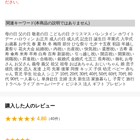
ださい。
関連キーワード(本商品の説明ではありません)
母の日 父の日 敬老の日 こどもの日 クリスマス バレンタイン ホワイト
デー ハロウィン お正月 成人の日 成人式 記念日 誕生日 卒業式 入学式
お歳暮 お中元 春 夏 秋 冬 梅雨 節分 ひな祭り 七夕 十五夜 初詣 年越し
夏祭り 花火大会 結婚祝い 内祝い 出産祝い 快気祝い 還暦祝い 古希 喜
寿 傘寿 米寿 卒寿 白寿 百寿 新築祝い 引っ越し祝い 開店祝い 開業祝い
就職祝い 昇進祝い 合格祝い 銀婚式 金婚式 七五三 長寿祝い 御礼 お母
さん お父さん 義母 義父 祖父 祖母 おばあちゃん おじいちゃん 娘 息子
彼氏 彼女 恋人 友達 上司 先輩 後輩 同僚 キッズ 子供 幼児 ベビー 赤ち
ゃん 育児 学生 社会人 シニア 10代 20代 30代 40代 50代 60代 70代 80
代 90代 一人暮らし 単身赴任 主婦 主夫 新生活 家族暮らし 子育て 旅行
トラベル ライブ ホームパーティ ビジネス 法人 ギフト プレゼント
購入した人のレビュー
4.80
（
40
件）