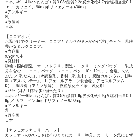
エネルギー41kcalたんぱく質0.63g脂質2.2g炭水化物4.7g食塩相当量0.1
1g ／ カフェイン60mgポリフェノール400mg
●アレルギー
乳
●原産国
日本
【ココアオレ】
お湯だけでクリーミー。ココアとミルクがまろやかに溶け合った、風味
豊かなミルクココア。
●内容量
9.9g×70本
●原材料
砂糖（国内製造、オーストラリア製造）、クリーミングパウダー（乳成
分を含む）、ココアパウダー（ココアバター10〜12％）、食塩、でん
ぷん ／ 乳たん白、pH調整剤、香料（乳由来）、炭酸カルシウム、甘味
料（アスパルテーム・L-フェニルアラニン化合物、アセスルファム
K）、調味料（アミノ酸等）、微粒酸化ケイ素、乳化剤
●成分（本品1杯分 (9.9g)当たり）
エネルギー46kcalたんぱく質0.52g脂質1.8g炭水化物6.9g食塩相当量0.1
8g ／ カフェイン3mgポリフェノール90mg
●アレルギー
乳
●原産国
日本
【カフェオレカロリーハーフ】
カフェオレのおいしさはそのままにカロリー半分。カロリーを気にせず