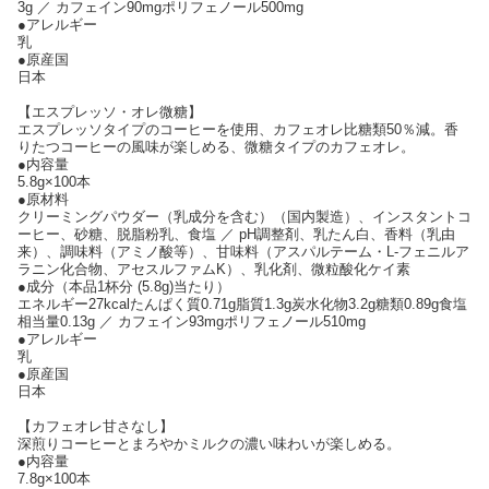
3g ／ カフェイン90mgポリフェノール500mg
●アレルギー
乳
●原産国
日本
【エスプレッソ・オレ微糖】
エスプレッソタイプのコーヒーを使用、カフェオレ比糖類50％減。香
りたつコーヒーの風味が楽しめる、微糖タイプのカフェオレ。
●内容量
5.8g×100本
●原材料
クリーミングパウダー（乳成分を含む）（国内製造）、インスタントコ
ーヒー、砂糖、脱脂粉乳、食塩 ／ pH調整剤、乳たん白、香料（乳由
来）、調味料（アミノ酸等）、甘味料（アスパルテーム・L-フェニルア
ラニン化合物、アセスルファムK）、乳化剤、微粒酸化ケイ素
●成分（本品1杯分 (5.8g)当たり）
エネルギー27kcalたんぱく質0.71g脂質1.3g炭水化物3.2g糖類0.89g食塩
相当量0.13g ／ カフェイン93mgポリフェノール510mg
●アレルギー
乳
●原産国
日本
【カフェオレ甘さなし】
深煎りコーヒーとまろやかミルクの濃い味わいが楽しめる。
●内容量
7.8g×100本