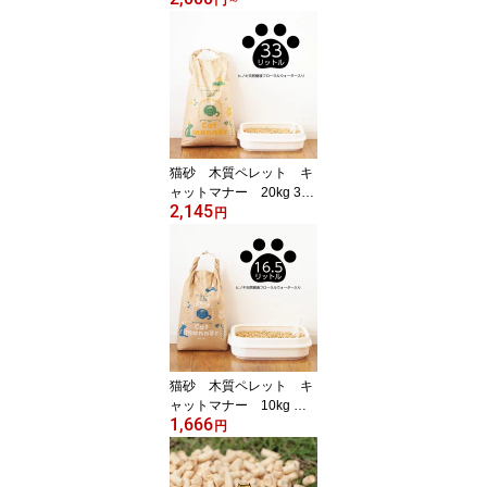
ットストーブ 用燃料・猫
砂 (ネコ砂・ねこ砂)用に
もOK!猫トイレ 香り
猫砂 木質ペレット キ
ャットマナー 20kg 33
2,145
リットル
円
猫砂 木質ペレット キ
ャットマナー 10kg 約1
1,666
6リットル
円