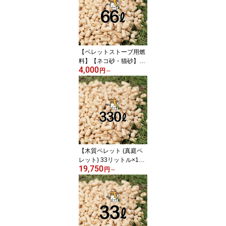
【ペレットストーブ用燃
料】【ネコ砂・猫砂】木
4,000
質ペレット （真庭ペレッ
円
～
ト）20kg 2袋 40kg 〜 猫
ちゃんのトイレ用にもO
K
【木質ペレット (真庭ペ
レット) 33リットル×10
19,750
袋 計330リットル〜（20
円
～
kg 10袋 200kg）ペレッ
トストーブ 用燃料・ネコ
砂(猫砂・ねこ砂)用にも
OK