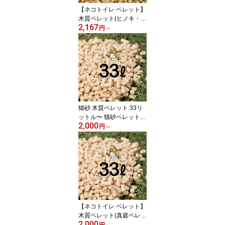
【ネコトイレ ペレット】
木質ペレット(ヒノキ・ス
2,167
ギ) ブレンド33リットル
円
～
20kg〜 猫トイレ 檜・杉
ペレット ストーブ 燃
料・猫砂用 (ネコ砂・ね
こ砂)用として使用可能
猫砂 木質ペレット 33リ
ットル〜 猫砂ペレット
2,000
送料無料
円
～
【ネコトイレ ペレット】
木質ペレット(真庭ペレッ
2,000
ト) 20kg〜木の猫砂 ペレ
円
～