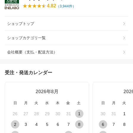
4.82
（
3,944
件）
ショップトップ
ショップカテゴリ一覧
会社概要（支払・配送方法）
受注・発送カレンダー
2026年8月
20
日
月
火
水
木
金
土
日
月
火
26
27
28
29
30
31
1
30
31
1
2
3
4
5
6
7
8
6
7
8