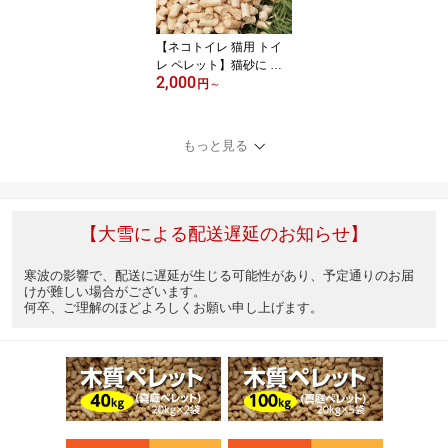
【ネコトイレ 猫用 トイ
レ ペレット】猫砂に 商
2,000
品到着までの時間にゆと
円
～
りがある方 お得の秘密
猫砂 33リットル〜 送料
無料 木質ペレット(真庭
もっと見る
ペレット) 20kg ペレット
ストーブ用燃料・猫砂に
OK商品到着まで少しだ
けお時間ください
【大雪による配送遅延のお知らせ】
寒波の影響で、配送に遅延が生じる可能性があり、予定通りのお届
けが難しい場合がございます。
何卒、ご理解のほどよろしくお願い申し上げます。