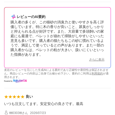
レビューのAI要約
購入者の多くが、この猫砂の消臭力と使いやすさを高く評
価しています。特に木の香りが良いこと、尿臭がしっかり
と抑えられる点が好評です。また、大容量で多頭飼いの家
庭にも最適で、ペレットが崩れて掃除がしやすいといった
意見も多いです。購入者の猫たちもこの砂に慣れているよ
うで、満足して使っているとの声があります。また一部の
購入者からは、ペレットの粒が大きい、扱いにくいといっ
た指摘があります。
さらに表示
直近のレビューを元にした生成AIによる要約であり正確性や適切性は保証されませ
ん。商品レビューの内容はご自身でお確かめ下さい。要約のご利用は
利用規約
が適
用されます。
良い
いつも注文してます。安定安心の良さです。最高
tttt0303ttt
さん
2026/07/23