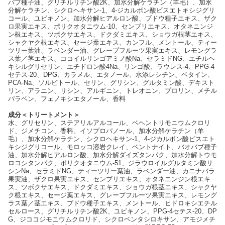
バブ種子油、グリチルリチン酸2K、加水分解ケラチン（羊毛）、加水
分解ケラチン、シクロヘキサン-1、4-ジカルボン酸ビスエトキシジグリ
コール、ユビキノン、加水分解ヒアルロン酸、ブドウ種子エキス、ザク
ロ果実エキス、ポリクオタニウム-10、センブリエキス、オタネニンジ
ン根エキス、ツボクサエキス、ドクダミエキス、ショウガ根茎エキス、
シャクヤク根エキス、セージ葉エキス、カンフル、メントール、ティー
ツリー葉油、ラベンダー油、グレープフルーツ果実エキス、レモングラ
ス葉／茎エキス、ココイルリンゴアミノ酸Na、セラミドNG、エチルヘ
キシルグリセリン、エチドロン酸4Na、リンゴ酸、ラウレス-4、PPG-4
セテス-20、DPG、カラメル、エタノール、水添レシチン、ベタイン、
PCA-Na、ソルビトール、セリン、グリシン、グルタミン酸、デキスト
リン、アラニン、リシン、アルギニン、トレオニン、プロリン、メチル
パラベン、フェノキシエタノール、香料
成分＜トリートメント＞
水、グリセリン、ステアリルアルコール、ベヘントリモニウムクロリ
ド、ジメチコン、香料、イソプロパノール、加水分解ケラチン（羊
毛）、加水分解ケラチン、シクロヘキサン-1、4-ジカルボン酸ビスエト
キシジグリコール、モロッコ溶岩クレイ、ベントナイト、バオバブ種子
油、加水分解ヒアルロン酸、加水分解ダイズタンパク、加水分解トウモ
ロコシタンパク、ポリクオタニウム-51、ジラウロイルグルタミン酸リ
シンNa、セラミドNG、ティーツリー葉油、ラベンダー油、カニナバラ
果実油、ザクロ果実エキス、センブリエキス、オタネニンジン根エキ
ス、ツボクサエキス、ドクダミエキス、ショウガ根茎エキス、シャクヤ
ク根エキス、セージ葉エキス、グレープフルーツ果実エキス、レモング
ラス葉／茎エキス、ブドウ種子エキス、メントール、ヒドロキシエチル
セルロース、グリチルリチン酸2K、ユビキノン、PPG-4セテス-20、DP
G、ジココジモニウムクロリド、シクロペンタシロキサン、アモジメチ