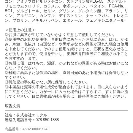
コン、アミノプロピルジメチコン、ステアリン酸PEG-55、ステアルト
リモニウムクロリド、カラメル、水添レシチン、ベタイン、PCA-Na、
BG1、ソルビトール、セリン、グリシン、グルタミン酸、アラニン、リ
シン、アルギニン、カンフル、デキストリン、ナットウガム、トレオニ
ン、プロリン、メチルパラベン、エタノール、フェノキシエタノール
＜使用上の注意＞
◎お肌に異常が生じていないかよく注意して使用してください。
◎使用中のお肌や使用後、直射日光にあたったお肌に赤み、はれ、かゆ
み、刺激、色抜け（白斑など）や黒ずみなどの異常が現れた場合は使用
を中止してください。そのまま使用を続けますと、症状を悪化させるこ
とがありますので、使用を中止し、皮膚科専門医等にご相談されること
をおすすめします。
◎お肌に傷、はれもの、湿疹、かぶれなどの異常がある時はお使いにな
らないでください。
◎極端に高温または低温の場所、直射日光のあたる場所には保管しない
でください。
◎乳幼児の手の届かない所に保管してください。
◎本製品は泥等の不溶性成分が配合されております。目に入らないよう
にご注意ください。万が一目に入った場合はこすらずに、すぐに洗い流
してください。目に異物感が残る場合は、眼科医等にご相談ください。
広告文責
社名：株式会社エミクル
連絡先電話番号：078-950-1888
商品番号：4582300067243