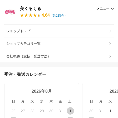
美くるくる
メニュー
4.64
（
3,025
件）
ショップトップ
ショップカテゴリ一覧
会社概要（支払・配送方法）
受注・発送カレンダー
2026年8月
20
日
月
火
水
木
金
土
日
月
火
26
27
28
29
30
31
1
30
31
1