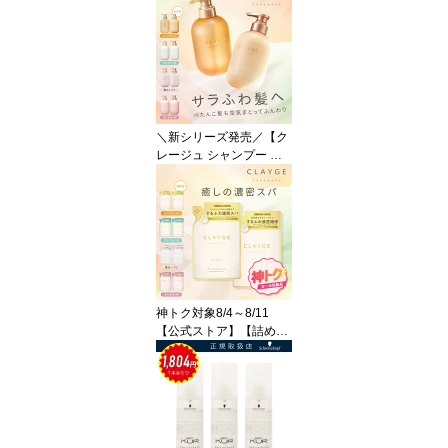
au アホ毛スティック ア
ホ毛 抑える 前髪 まとめ
髪 ヘアスタイリング 湿
気対策
＼新シリーズ発売／【ク
レージュ シャンプー ト
リートメント セット】
【ポンプ】各500ml CLA
YGE FS／SR／M／PS
ノンシリコン クレイ 泥
うねり くせ毛 地肌ケア
神トク対象8/4～8/11
【公式ストア】【詰め替
えセット】CLAYGE シャ
ンプー＆トリートメント
FS / SR / M / PS 各400ml
【4/8発売！新シリーズF
S】レフィル クレージュ
クレイ 泥 くせ毛 うねり