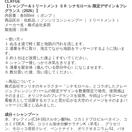
CLAYGE
【シャンプー＆トリートメント ＳＲ シナモロール 限定デザイン＆フレ
グランス（2026）】
内容量：各500ml （ ポンプ ）
商品区分：化粧品（ ノンシリコンシャンプー ｜ トリートメント ）
メーカー名：株式会社多田
製造国：日本
＜使い方＞
１.ぬるま湯で軽く髪と地肌の汚れを流します。
２.適量を手に取り、泡立てながら地肌をマッサージするように洗いま
す。
３.約１分ほど放置した後よくすすいでください。
４.シャンプー後しっかり水気をきります。
５.適量を髪全体（傷んでいる部分中心）になじませます。
６.数分置いた後、洗い流してください。
＜商品について＞
株式会社サンリオのキャラクター「シナモロール」とコラボしたクレー
ジュ クレンジングバームの限定デザインを数量限定で発売。使用感は
そのままに、オリジナルのフレグランスを採用。今回はシナモロールが
看板犬として活躍するカフェと雲が広がる大空のイメージをそのままパ
ッケージに落とし込みました。
成分＜シャンプー＞
水、オレフィン(C14-16)スルホン酸Na、コカミドプロピルベタイン、コ
カミドDEA、BG、ココイル加水分解ケラチンK（羊毛）、グリセリ
ン、モロッコ溶岩クレイ、ベントナイト、ポリクオタニウム-51、バオ