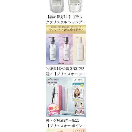
【詰め替え1L 】ブラッ
ククリスタル シャンプー
トリートメント 詰替え用
1000ml / ブラクリ レフ
ィル サロン専売品 ノン
シリコン アミノ酸 美容
室専売品 シャンプー 天
然ハーブエキス配合 頭皮
ケア BLACK CRYSTAL
大容量
＼楽天1位受賞 SNSで話
題／【プリュスオー シャ
ンプー トリートメント
セット】【ポンプ】plus
eau メロウ メルティ リ
ポア 各450ml ダメージ補
修 保湿 うねり くせ毛 サ
ロン 美容室
神トク対象8/4～8/11
【プリュスオー ポイント
リペア】1本／2本plus e