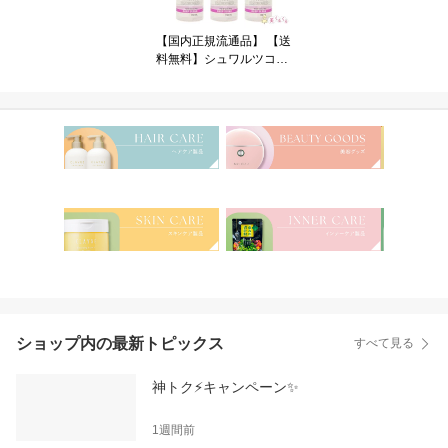
アロマ ムスク ラベンダ
ー カモミール ベルガモ
【国内正規流通品】 【送
ット 送料無料
料無料】シュワルツコフ
BCクア ディープスリー
ク エンジェルスリーク 1
50ml トリートメント ヘ
アトリートメント ヘアオ
イル 洗い流さないトリー
トメント オイル 美容室
サロン専売品
ショップ内の最新トピックス
すべて見る
神トク⚡キャンペーン✨
1週間前