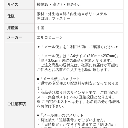
サイズ
横幅19 × 高さ7 × 厚み4 cm
素材：外生地＝綿 / 内生地＝ポリエステル
仕様
開口部：ファスナー
原産国
中国
メーカー
エルコミューン
▼「メール便」をご利用の前にご確認ください▼
・「メール便」は「A4サイズ (210mm×297mm)」
「厚さ3.0cm」未満の商品が対象となります。
・ご注文商品の送付先は、確実にお届けが可能な
ご住所とお名前のご入力をお願い致します。
■「メール便」のメリット
・通常の宅配便より配送料が割安となっておりま
す。
・商品受け取り時のサインが不要で、ご自宅のポ
スト（集合ポスト）への 直接投函となります。
※ ご自宅のポストへは必ず、お名前の分かる表札
ご注意事項
をお付け下さい。
■「メール便」のデメリット
・発送後の「追跡番号」がございません。
・「日時指定」ができず配達までに「約 3-7日」