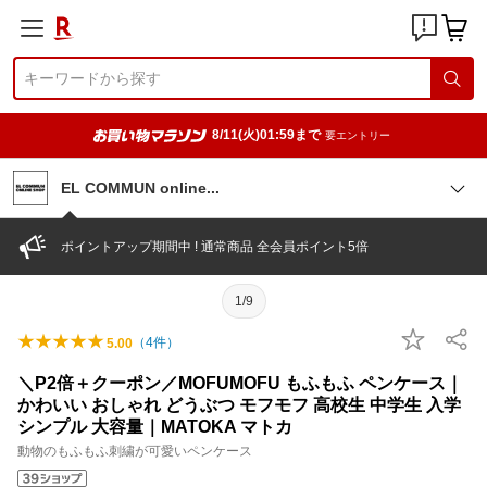
8/11(火)01:59まで
要エントリー
EL COMMUN onlin
e
ポイントアップ期間中 ! 通常商品 全会員ポイント5倍
1/9
（
4
件）
5.00
＼P2倍＋クーポン／MOFUMOFU もふもふ ペンケース｜
かわいい おしゃれ どうぶつ モフモフ 高校生 中学生 入学
シンプル 大容量｜MATOKA マトカ
動物のもふもふ刺繍が可愛いペンケース