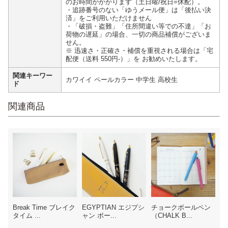
のお時間がかかります（土日曜/祝日=休配）。
・追跡番号のない「ゆうメール便」は「後払い決
済」をご利用いただけません
・「破損・盗難」「住所間違い等での不達」「お
荷物の遅延」の場合、一切の商品補償がございま
せん。
※ 迅速さ・正確さ・補償を重視される場合は「宅
配便（送料 550円-）」を お勧めいたします。
関連キーワー
カワイイ ペールカラー 中学生 高校生
ド
関連商品
Break Time ブレイク
EGYPTIAN エジプシ
チョークボールペン
タイム ...
ャン ボー...
（CHALK B...