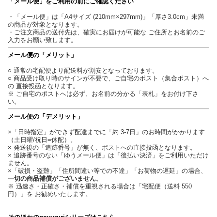
「メール便」をご利用の前にご確認ください
・「メール便」は「A4サイズ (210mm×297mm)」「厚さ3.0cm」未満
の商品が対象となります。
・ご注文商品の送付先は、確実にお届けが可能な ご住所とお名前のご
入力をお願い致します。
メール便の「メリット」
○ 通常の宅配便より配送料が割安となっております。
○ 商品受け取り時のサインが不要で、ご自宅のポスト（集合ポスト）へ
の 直接投函となります。
※ ご自宅のポストへは必ず、お名前の分かる「表札」をお付け下さ
い。
メール便の「デメリット」
×「日時指定」ができず配達までに「約 3-7日」のお時間がかかります
（土日曜/祝日=休配）。
× 発送後の「追跡番号」が無く、ポストへの直接投函となります。
× 追跡番号のない「ゆうメール便」は「後払い決済」をご利用いただけ
ません。
×「破損・盗難」「住所間違い等での不達」「お荷物の遅延」の場合、
一切の商品補償がございません
。
※ 迅速さ・正確さ・補償を重視される場合は「宅配便（送料 550
円）」を お勧めいたします。