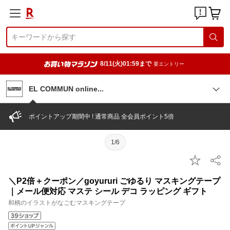
8/11(火)01:59まで
要エントリー
EL COMMUN onlin
e
ポイントアップ期間中 ! 通常商品 全会員ポイント5倍
1/6
＼P2倍＋クーポン／goyururi ごゆるり マスキングテープ
｜メール便対応 マステ シール デコ ラッピング ギフト
和柄のイラストがなごむマスキングテープ