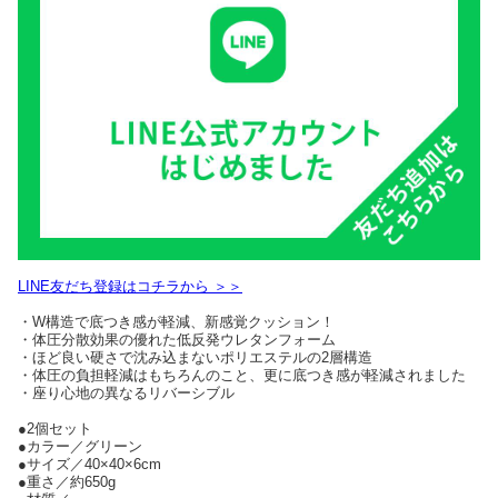
LINE友だち登録はコチラから ＞＞
・W構造で底つき感が軽減、新感覚クッション！
・体圧分散効果の優れた低反発ウレタンフォーム
・ほど良い硬さで沈み込まないポリエステルの2層構造
・体圧の負担軽減はもちろんのこと、更に底つき感が軽減されました
・座り心地の異なるリバーシブル
●2個セット
●カラー／グリーン
●サイズ／40×40×6cm
●重さ／約650g