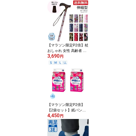
×6個 セット 区分4 おい
しくミキサー おかず 50g
48個 ホリカフーズ まと
め買い ミキサー食 介護
用品 常温保存 やわらか
い 柔らかい かまなくて
よい 高齢者 おいしい 嚥
下食 食事 ペースト食
【マラソン限定P2倍】杖
おしゃれ 女性 高齢者 ス
3,690
テッキ 伸縮 軽量 プレゼ
円
ント ギフト 長さ調節 調
節 スリム 細い コンパク
ト 持ち運び 花柄 かわい
い 夢ライフステッキ 柄
杖伸縮型 スリムタイプ 9
714 ウェルファン かわい
い シニア レディース 送
料無料
【マラソン限定P2倍】
【2袋セット】紙パンツ
4,450
大人用 紙パンツ 大人用
円
紙パンツ ライフリー 紙
パンツ 紙おむつ 4回 長時
間あんしん うす型パンツ