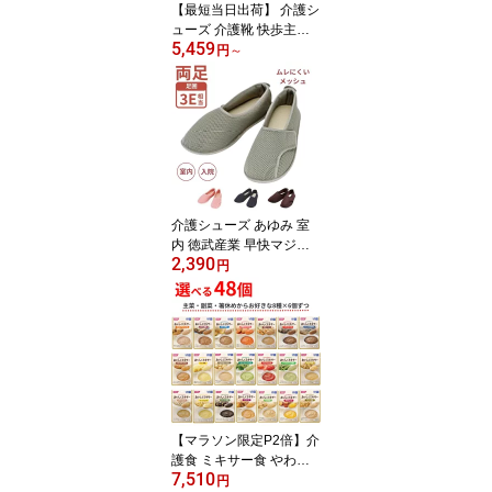
【最短当日出荷】 介護シ
病院
ューズ 介護靴 快歩主義
5,459
レディース L011 両足販
円
～
売 アサヒシューズ おし
ゃれ リハビリ 介護 靴 女
性用 婦人用 レディース
送料無料 母の日 敬老の
日 プレゼント 軽量 屋外
女性 幅広 甲高 女性用 外
履き リハビリシューズ
前開き 小さいサイズ
介護シューズ あゆみ 室
内 徳武産業 早快マジッ
2,390
ク レギュラー 2502 3E
円
相当 介護靴 室内履き マ
ジックテープ あゆみシュ
ーズ 介護用品 靴 リハビ
リシューズ 両足 室内用
婦人用 紳士用 男性用 レ
ディース メンズ 入院 病
院 スリッパ 入院用スリ
ッパ 介護用スリッパ 高
【マラソン限定P2倍】介
齢者
護食 ミキサー食 やわら
7,510
か食 レトルト 選べる 8種
円