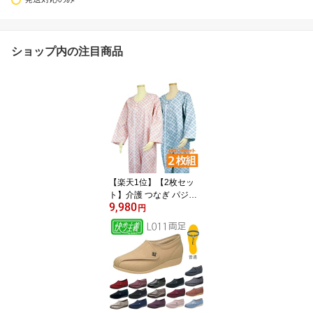
ショップ内の注目商品
【楽天1位】【2枚セッ
ト】介護 つなぎ パジャ
9,980
マ 寝たきり 前開き メン
円
ズ レディース 男性 女性
紳士 婦人 綿100 介護用
つなぎ服パジャマ オール
シーズン用 タッチホック
式エコノミー上下続き服
介護用パジャマ 介護服
介護用 高齢者 介護 おむ
ついじり いたずら防止