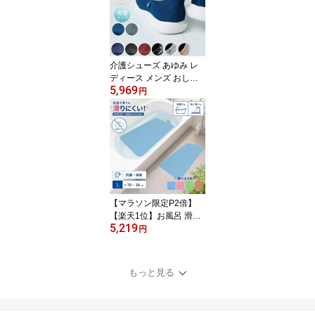
S〜LL ユニ・チャーム 介
護 おむつ リハビリパン
ツ 大人用紙おむつ 介護
用品 パンツタイプ 介護
パンツ リハパン
介護シューズ あゆみ レ
ディース メンズ おしゃ
5,969
れ 徳武産業 瞬感スポッ
円
と 1141 介護 スリッポン
室内履き 施設用 男女兼
用 あゆみシューズ ルー
ムシューズ 上履き 上靴
スリップオン 室内 室外
外出 施設 履きやすい 撥
水 瞬間すぽっと 手を使
わずに履ける靴 高齢者
【マラソン限定P2倍】
【楽天1位】お風呂 滑り
5,219
止めマット 日本製 防カ
円
ビ ダイヤタッチLサイズ
SD10L サイズ 38×70cm
シンエイテクノ 入浴用品
もっと見る
すべり止めマット 自沈
浴槽 滑り お 風呂 グッズ
介護 高齢者 浴槽内滑り