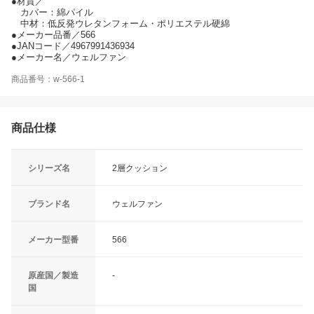
●材質／
カバー：綿パイル
中材：低反発ウレタンフォーム・ポリエステル硬綿
●メーカー品番／566
●JANコード／4967991436934
●メーカー名／ウェルファン
商品番号：w-566-1
商品仕様
シリーズ名
2層クッション
ブランド名
ウェルファン
メーカー型番
566
原産国／製造
-
国