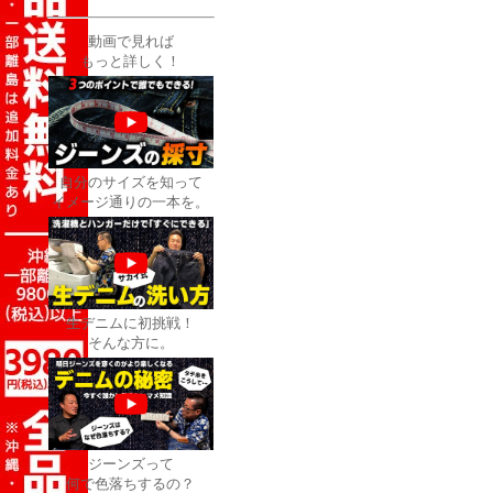
動画で見れば
もっと詳しく！
自分のサイズを知って
イメージ通りの一本を。
生デニムに初挑戦！
そんな方に。
ジーンズって
何で色落ちするの？