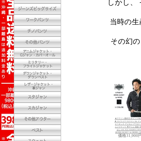
しかし、
当時の生
その幻の
★マラソン最終日!ポイントMa
★ エイトジー Gジャン 1st メ
ビーオンス アメカジ アウター
ムジャケット 男デニム 国産 
おしゃれ 大人 EIGHT-G OTO
DENIM JACKET 1st MODEL 8J
価格
31,900