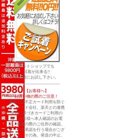
ネットショップでも
試着が出来る!!
お気軽にお試し下さい。
【お客様へ】
お買い物の際のご注意！
当店では不正カード利用を防ぐ
為、カード会社、楽天との連携
情報に基づきカードご利用の
際、お客様へ本人確認のお電
話、発送の際のご住所の確認、
カードの承認を行う場合がござ
います。その為、発送の中止、