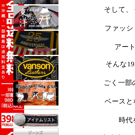
そして、
ファッシ
アー
そんな1
ごく一部
ベースと
時代