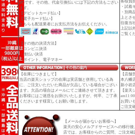
客様負
税)です。その他、代金引換払いには下記の方法もござい
・試着
ます。
・別商
【デビットカード払い】
上とさ
【電子カード払い】
往復当
どちらも配送業者にお支払方法をお伝えください。
上記以
ご覧く
【その他の決済方法】
・コンビニ決済
・後払い決済
・ポイント、電子マネー
【在庫につきまして】
【店舗
当店の楽天ショップの在庫は実店舗と併用している為
本八幡店 
に、ご注文いただいた商品が欠品している場合がござい
新小岩店
ます。欠品の場合はメールにてご連絡させて頂きます。
【楽天
お客様にはご迷惑をお掛けいたしますが、何卒、ご了承
am11
くださいます様宜しくお願い致します。
お買い
ご注文
【メールが届かないお客様へ】
楽天の安心メルアドサービスへの移行後
店では、お客様からのご質問、ご注文確