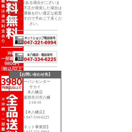
遅れ等がある場合がございま
す。また不正が発覚した場合は
警察への通報を行い適正な処置
を致しますので予めご了承くだ
さい。
【お問い合わせ先】
ジーパンセンター
サカイ
本八幡店
千葉県市川市八幡
2-16-16
【本八幡店】
tel:047-334-6225
【ネット事業部】
tel:047-321-6994