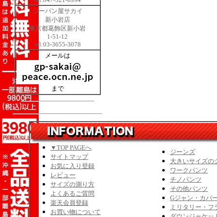
ジーパン屋サカイ
新小岩店
東京都葛飾区新小岩
1-51-12
tel:03-3655-3078
メールは
まで
▼TOP PAGEへ
ジーンズ
サイトマップ
大きいサイズの
お気に入り登録
ワークパンツ
レビュー
チノパンツ
サイズの測り方
その他パンツ
よくあるご質問
Gジャン・カバ
楽天会員登録
ミリタリー・フ
お買い物について
ダウンジャケッ