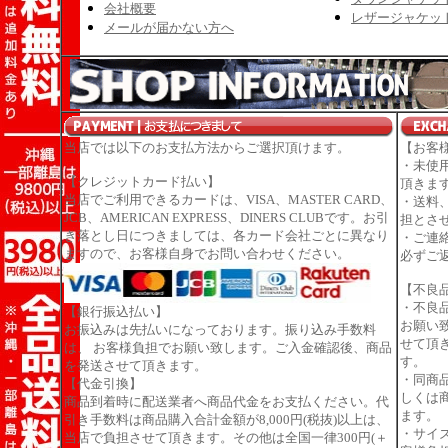
会社概要
レザージャケッ
メールが届かない方へ
当店では以下のお支払方法からご選択頂けます。
【お客
・未使
【クレジットカード払い】
頂きま
当店でご利用できるカードは、VISA、MASTER CARD、
・送料
JCB、AMERICAN EXPRESS、DINERS CLUBです。お引
担とさ
き落とし日につきましては、各カード会社ごとに異なり
・ご連
ますので、お客様自身でお問い合わせください。
必ずご
【不良
・不良
【銀行振込払い】
お願い
お振込みは先払いになっております。振り込み手数料
せて頂
は、 お客様負担でお願い致します。ご入金確認後、商品
す。
を発送させて頂きます。
・同商
【代金引換】
しくは
商品到着時に配送業者へ商品代金をお支払ください。代
ます。
引き手数料は商品購入合計金額が8,000円(税抜)以上は、
・サイ
当店で負担させて頂きます。その他は全国一律300円(＋