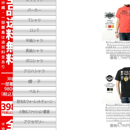
★マラソン最終日!ポイントMa
★ エイトジー Tシャツ アメ
2026春夏 新作 メンズ 日本製 
リタリー カットソー プリント
30代 40代 50代 国産 綿100 EIG
BRIDGE BUSTERS 8ST-43
価格
7,700円
★マラソン最終日!ポイントMa
★ バズリクソンズ Tシャツ 20
新作 BR79711 BUZZ RICKSON
エンタープライズ ジョリーロ
ス JOLLY ROGERS ポケT 半
ント カットソー アメカジ ミ
ー メンズ 綿100 ブラック オ
M-XL
価格
9,790円