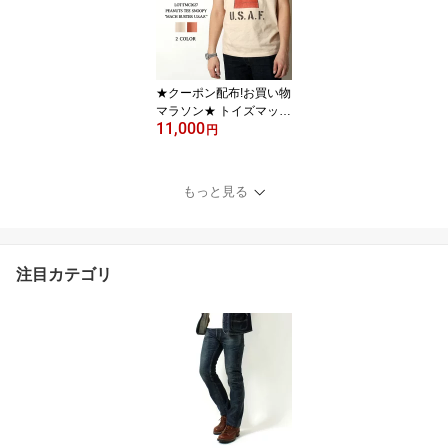
NIVERSARY 半袖 ヴィン
テージ感 フォトTシャツ
日本製 カットソー プリ
ント 大人 メンズ おしゃ
れ S-XXL
★クーポン配布!お買い物
マラソン★ トイズマッコ
11,000
イ Tシャツ アメカジ 202
円
6春夏 新作 スヌーピー T
MC2627 TOYS McCOY
MACH BUSTER U.S.A.F.
もっと見る
ピーナッツ ミリタリー
半袖 ヴィンテージ 日本
製 カットソー プリント
大人 メンズ おしゃれ M-
注目カテゴリ
XL