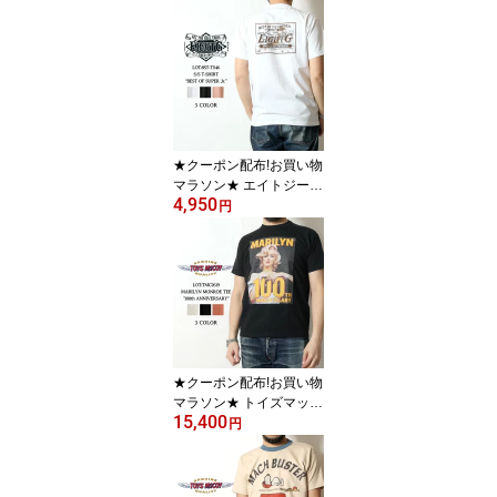
夏 新作 メンズ 半袖 カッ
トソー プリント 大人 お
しゃれ シンプル 単色 綿1
00 EIGHT-G GENUINE J
EANS 8ST-TS45 ホワイ
ト ブラック 杢グレー S-
XL
★クーポン配布!お買い物
マラソン★ エイトジー T
4,950
シャツ アメカジ 2026春
円
夏 新作 メンズ 半袖 カッ
トソー プリント 大人 お
しゃれ シンプル ロゴT 綿
100 EIGHT-G BEST OF T
HE SUPER Jr. 8ST-TS46
ホワイト ブラック ピン
ク S-XL
★クーポン配布!お買い物
マラソン★ トイズマッコ
15,400
イ Tシャツ アメカジ マリ
円
リンモンロー 100周年 2
026春夏 新作 TMC2619
TOYS McCOY 100th AN