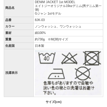
DENIM JACKET 1st MODEL
エイトジーオリジナル19ozデニム(男デニム第一
商品名
弾)
Gジャン 1stモデル
品番
8JK-03
カラー
ノンウォッシュ、ワンウォッシュ
素材
綿100%
重量
約730g ※M(38)サイズ
生産国
日本製
洗濯表示
サイズ(cm)