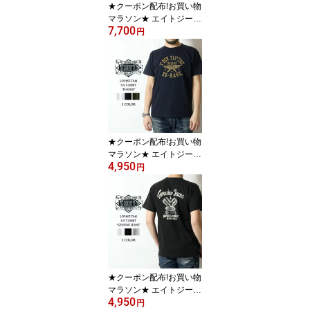
★クーポン配布!お買い物
マラソン★ エイトジー T
7,700
シャツ アメカジ 2026春
円
夏 新作 メンズ 日本製 半
袖 ミリタリー カットソ
ー プリント 大人 30代 40
代 50代 国産 綿100 EIGH
T-G BRIDGE BUSTERS
8ST-43
★クーポン配布!お買い物
マラソン★ エイトジー T
4,950
シャツ アメカジ 2026春
円
夏 新作 メンズ ミリタリ
ー 半袖 カットソー プリ
ント 大人 おしゃれ シン
プル 単色 綿100 EIGHT-
G EG-BASE 8ST-TS44
ホワイト ネイビー グリ
ーン S-XL
★クーポン配布!お買い物
マラソン★ エイトジー T
4,950
シャツ アメカジ 2026春
円