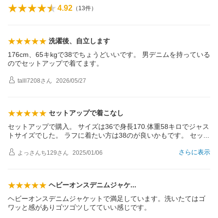
4.92
（
13
件）
洗濯後、自立します
176cm、65キkgで38でちょうどいいです。 男デニムを持っている
のでセットアップで着てます。
talll7208
さん
2026/05/27
セットアップで着こなし
セットアップで購入。 サイズは36で身長170.体重58キロでジャス
トサイズでした。 ラフに着たい方は38のが良いかもです。 セ
ッ
さらに表示
よっさんち129
さん
2025/01/06
ヘビーオンスデニムジャ
ケ
ヘビーオンスデニムジャケットで満足しています。洗いたてはゴ
ワッと感がありゴツゴツしてていい感じです。