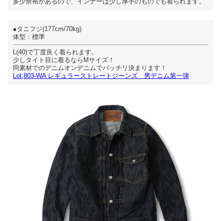
多少余裕があるので、インナーは少し厚手のものでも着られます。
●タニフジ(177cm/70kg)
体型：標準
L(40)で丁度良く着られます。
少しタイト目に着るならMサイズ！
同素材でのデニムオンデニムでバッチリ決まります！
Lot,803-WA レギュラーストレートジーンズ 男デニム第一弾