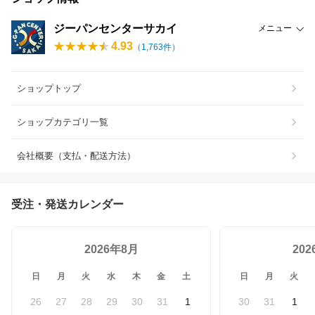
ジーパンセンターサカイ
メニュー
4.93
（
1,763
件）
ショップトップ
ショップカテゴリ一覧
会社概要（支払・配送方法）
受注・発送カレンダー
2026年8月
20
日
月
火
水
木
金
土
日
月
火
26
27
28
29
30
31
1
30
31
1