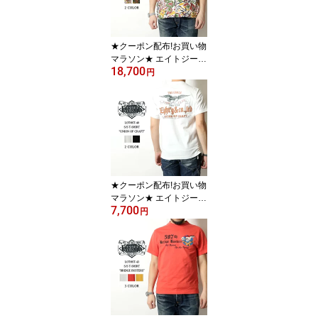
★クーポン配布!お買い物
マラソン★ エイトジー
18,700
アロハシャツ メンズ ア
円
メカジ 大人 2026春夏 新
作 ハワイアンシャツ 日
本製 おしゃれ EIGHT-G 8
AS-10 S-XL
★クーポン配布!お買い物
マラソン★ エイトジー T
7,700
シャツ アメカジ 2026春
円
夏 新作 メンズ 日本製 半
袖 ヴィンテージ感 カッ
トソー プリント 大人 30
代 40代 50代 国産 綿100
EIGHT-G UNION OF CR
AFT 8ST-40