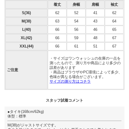
着丈
身幅
肩幅
袖丈
S(36)
62
52
41
62
M(38)
63
54
43
64
L(40)
66
56
46
65
XL(42)
66
59
48
67
XXL(44)
66
61
51
67
・サイズはワンウォッシュの在庫の一点を
測ったもので、測り方や商品により多少の
誤差があります
ご注意
・商品はブラウザやPC環境によって多少、
色味が異なる場合がございます。
サイズの測り方はコチラ
スタッフ試着コメント
●タイキ(168cm/62kg)
体型：標準
M(38)がジャストサイズです。