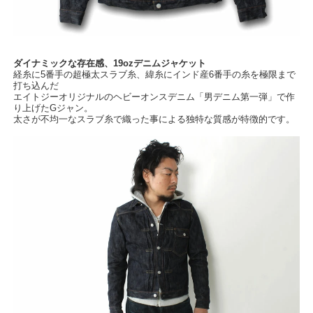
ダイナミックな存在感、19ozデニムジャケット
経糸に5番手の超極太スラブ糸、緯糸にインド産6番手の糸を極限まで
打ち込んだ
エイトジーオリジナルのヘビーオンスデニム「男デニム第一弾」で作
り上げたGジャン。
太さが不均一なスラブ糸で織った事による独特な質感が特徴的です。