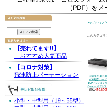
（PDF）を
カテゴリトップ
このカテゴリ
【売れてます!!】
おすすめ人気商品
【コロナ対策】
飛沫防止パーテーション
超短焦点 4K UH
HDR対応 レーザ
DLPプロジェク
Optoma オプトマ
価格
439,89
小型・中型用（19～55型）