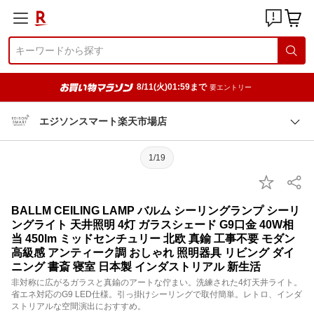
8/11(火)01:59まで
要エントリー
エジソンスマート楽天市場店
1/19
BALLM CEILING LAMP バルム シーリングランプ シーリ
ングライト 天井照明 4灯 ガラスシェード G9口金 40W相
当 450lm ミッドセンチュリー 北欧 真鍮 工事不要 モダン
高級感 アンティーク調 おしゃれ 照明器具 リビング ダイ
ニング 書斎 寝室 日本製 インダストリアル 新生活
非対称に広がるガラスと真鍮のアートな佇まい。洗練された4灯天井ライト。
省エネ対応のG9 LED仕様。引っ掛けシーリングで取付簡単。レトロ、インダ
ストリアルな空間演出におすすめ。