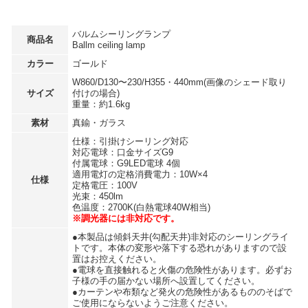
バルムシーリングランプ
商品名
Ballm ceiling lamp
カラー
ゴールド
W860/D130〜230/H355・440mm(画像のシェード取り
サイズ
付けの場合)
重量：約1.6kg
素材
真鍮・ガラス
仕様：引掛けシーリング対応
対応電球：口金サイズG9
付属電球：G9LED電球 4個
適用電灯の定格消費電力：10W×4
仕様
定格電圧：100V
光束：450lm
色温度：2700K(白熱電球40W相当)
※調光器には非対応です。
●本製品は傾斜天井(勾配天井)非対応のシーリングライ
トです。本体の変形や落下する恐れがありますので設
置はお控えください。
●電球を直接触れると火傷の危険性があります。必ずお
子様の手の届かない場所へ設置してください。
●カーテンや布類など発火の危険性があるもののそばで
ご使用にならないようご注意ください。