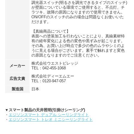
調光器スイッチ(明るさを調光できるタイプのスイッチ)
が壁面についている環境でご使用すると、不点灯、チ
ラツキ、故障の原因になりますので使用できません。
ON/OFFのスイッチのみの場合は問題なくお使いいた
だけます。
【真鍮商品について】
表面への塗装加工を行わないことにより、真鍮素材特
有の経年変化による色の変色や黒ずみが起こります。
その為、お買い上げ時点で多少の色のムラやシミのよ
うに見える場合がございます。素手で触れますと変色
の原因となりますのでご注意ください。
株式会社ウエストビレッジ
メーカー
TEL：042-455-1068
株式会社ディーエムエー
広告文責
TEL：0120-947-057
製造国
日本
▼スマート製品の天井照明(引掛けシーリング)
・
エジソンスマート デュアル シーリングライト
・
エジソンスマート トレオ ミニシーリングライト