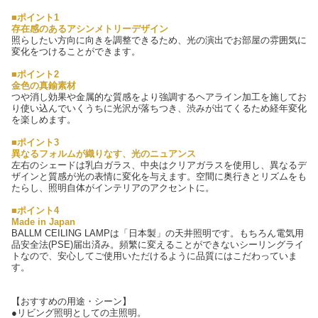
■ポイント1
存在感のあるアシンメトリーデザイン
照らしたい方向に向きを調整できるため、光の演出でお部屋の雰囲気に
変化をつけることができます。
■ポイント2
金色の真鍮素材
つや消し効果や金属的な質感をより強調するヘアライン加工を施してお
り使い込んでいくうちに光沢が落ちつき、渋みが出てくるため経年変化
を楽しめます。
■ポイント3
異なるフォルムが織りなす、光のニュアンス
左右のシェードは乳白ガラス、中央はクリアガラスを使用し、異なるデ
ザインと質感が光の表情に変化を与えます。空間に奥行きとリズムをも
たらし、照明自体がインテリアのアクセントに。
■ポイント4
Made in Japan
BALLM CEILING LAMPは「日本製」の天井照明です。もちろん電気用
品安全法(PSE)届出済み。頻繁に変えることができないシーリングライ
トなので、安心してご使用いただけるように品質にはこだわっていま
す。
【おすすめの用途・シーン】
●リビング照明としての主照明。