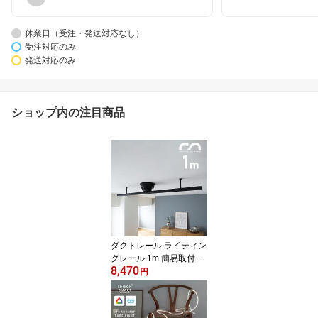
休業日（受注・発送対応なし）
受注対応のみ
発送対応のみ
ショップ内の注目商品
ダクトレール ライティン
グレール 1m 簡易取付式
8,470
簡単取り付け 賃貸OK 電
円
気工事不要 配線ダクトレ
ール スポットライト照明
ダクトレール照明 間接照