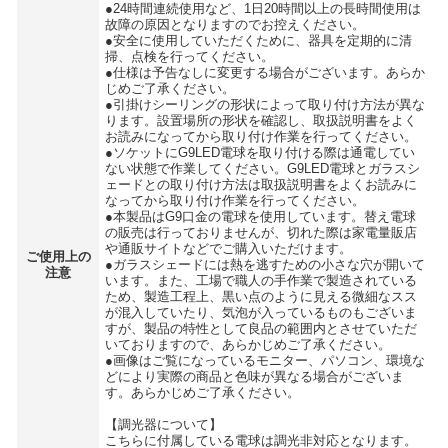
●24時間連続使用など、1日20時間以上の長時間使用は
故障の原因となりますのでお控えください。
●安全に使用していただくために、器具を定期的に清
掃、点検を行ってください。
●仕様は予告なしに変更する場合がございます。あらか
じめご了承ください。
●引掛けシーリングの形状によって取り付け方法が異な
ります。設置場所の形状を確認し、取扱説明書をよく
お読みになってから取り付け作業を行ってください。
●ソケットにG9LED電球を取り付ける際は通電してい
ない状態で作業してください。G9LED電球とガラスシ
ェードとの取り付け方法は取扱説明書をよくお読みに
なってから取り付け作業を行ってください。
●本製品はG9口金の電球を使用しています。替え電球
の販売は行っておりませんが、切れた際は家電量販店
や通販サイトなどでご購入いただけます。
ご使用上の
●ガラスシェードには熱を逃すための小さな穴が開いて
注意
います。また、工場で職人の手作業で製造されている
ため、製造工程上、黒い点のように見える微細なスス
が混入していたり、気泡が入っているものもございま
すが、製品の特性として良品の範囲内とさせていただ
いておりますので、あらかじめご了承ください。
●画像はご覧になっているモニター、パソコン、環境な
どにより実際の商品と色味が異なる場合がございま
す。あらかじめご了承ください。
【調光器について】
こちらに付属している電球は調光非対応となります。