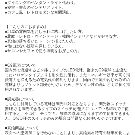
●ダイニングのペンダントライト代わり。
●寝室・書斎のインテリアライト。
●カフェ風・レトロモダンな空間演出。
【こんな方におすすめ】
●部屋の雰囲気をおしゃれに格上げしたい方。
●北欧・レトロ・ヴィンテージ・韓国インテリアなどが好きな方。
●真鍮の落ち着いたトーンで揃えたい方。
●他にはない照明を探している方。
●サロンやカフェで使う照明をお探しの方。
■G9電球について
国内外で流通するピン挿しタイプのLED電球。従来のG9電球で主流だ
ったハロゲンタイプよりも耐久性に優れ、またエネルギー効率が高く消
費電力を抑えるため電気代の節約なります。国内で主流のねじ込み式の
電球よりもソケット部分が小さいため、デザイン性の高い照明に多く採
用されています。
■調光器について
こちらに付属している電球は調光非対応となります。調光器スイッチ
(明るさを調光できるタイプのスイッチ)が壁面についている環境でご使
用すると、不点灯、チラツキ、故障の原因になりますので使用できませ
ん。ON/OFFのスイッチのみの場合は問題なくお使いいただけます。
■真鍮商品について
表面への塗装加工を行わないことにより、真鍮素材特有の経年変化によ