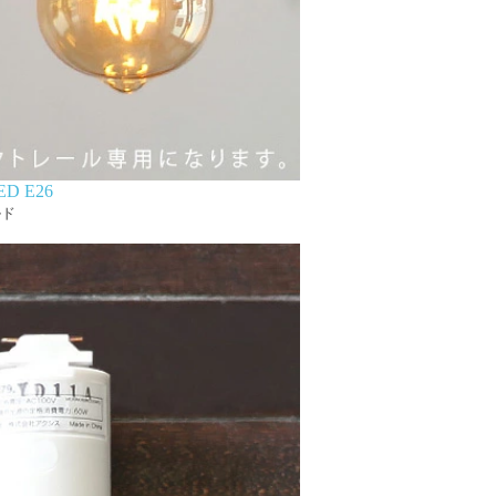
D E26
ルド