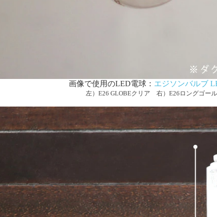
画像で使用のLED電球：
エジソンバルブ LE
左）E26 GLOBEクリア 右）E26ロングゴー