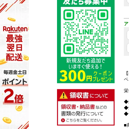
ア
【
ペ
栄
◆
◆
◆
■