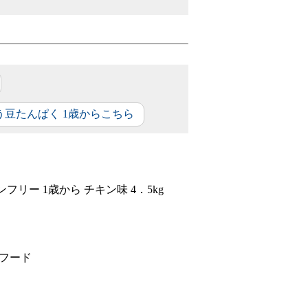
う豆たんぱく 1歳からこちら
フリー 1歳から チキン味 4．5kg
フード