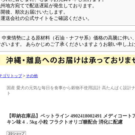
九州地方宛てで配送遅延が発生しております。
再開後、順次お届けいたします。
各運送会社の公式サイトをご確認ください。
】
中東情勢による原材料（石油・ナフサ系）価格の高騰に伴い
ざいます。 あらかじめご了承くださいますようお願い申し上
テゴリトップ
>
その他
国産 愛犬の元気な毎日を食事から穀物不使用設計 高たんぱく設計
ト
【即納在庫品】ペットライン 4902418002491 メディコー
キン味 4．5kg 小粒 フラクトオリゴ糖配合 消化に配慮