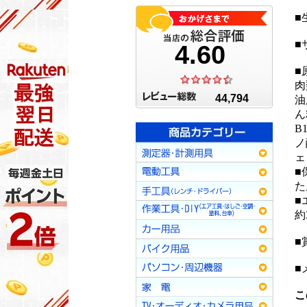
■
■
■
肉
油
ん
B
ノ
ェ
■
た
■
約3
■
■
こ