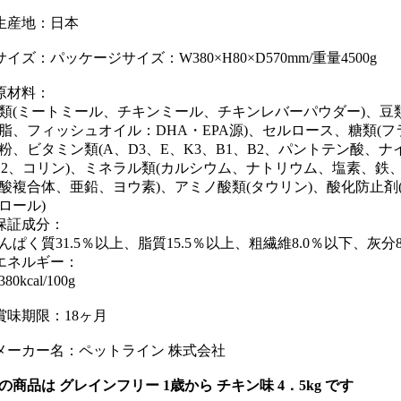
生産地：日本
サイズ：パッケージサイズ：W380×H80×D570mm/重量4500g
原材料：
類(ミートミール、チキンミール、チキンレバーパウダー)、豆類
脂、フィッシュオイル：DHA・EPA源)、セルロース、糖類(
粉、ビタミン類(A、D3、E、K3、B1、B2、パントテン酸、
12、コリン)、ミネラル類(カルシウム、ナトリウム、塩素、
酸複合体、亜鉛、ヨウ素)、アミノ酸類(タウリン)、酸化防止
ロール)
保証成分：
んぱく質31.5％以上、脂質15.5％以上、粗繊維8.0％以下、灰分8
エネルギー：
80kcal/100g
賞味期限：18ヶ月
メーカー名：ペットライン 株式会社
の商品は グレインフリー 1歳から チキン味 4．5kg です