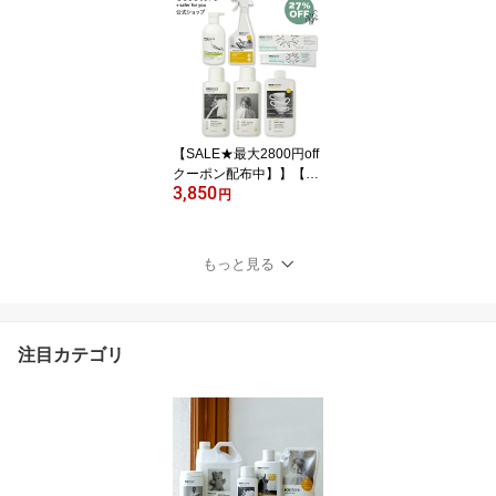
リーリキッド ウルトラパ
ワー 925mL シトラス /
洗濯洗剤 液体 頑固な汚
れ シミ 泥汚れ 酵素洗剤
洗浄力 汗 油 汚れ スニー
カー 梅雨 エコ洗剤 ドラ
ム式 植物由来
【SALE★最大2800円off
クーポン配布中】】【エ
3,850
コストア公式】【単品購
円
入よりセットで20％OF
F】エコストア スタータ
ーキット＜ユーカリ＞ / e
もっと見る
costore 洗剤セット おし
ゃれ 新生活セット 洗剤
注目カテゴリ