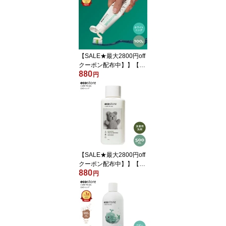
【SALE★最大2800円off
クーポン配布中】】【エ
880
コストア公式】【楽天ラ
円
ンキング1位】エコスト
ア トゥースペースト＜ホ
ワイトニング＞(100g) /
歯磨き粉 ホワイトニング
歯みがき粉 黄ばみ 白い
歯 歯を白く 口臭 自然由
来 植物由来
【SALE★最大2800円off
クーポン配布中】】【エ
880
コストア公式】ecostore
円
デリケート＆ウールウォ
ッシュ＜おしゃれ着用＞
500mL / おしゃれ着洗剤
おしゃれ着洗い 中性洗剤
敏感肌 低刺激 植物由来