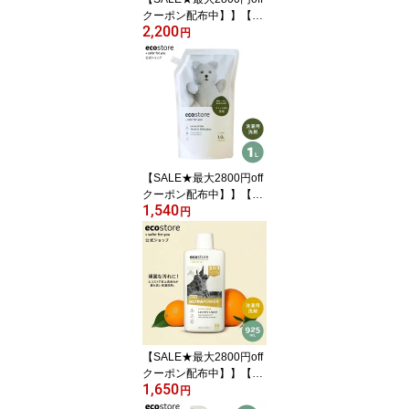
クーポン配布中】】【エ
2,200
コストア公式】エコスト
円
ア ランドリーギフトセッ
ト / ecostore ギフト 洗剤
ギフトセット おしゃれ
ベビー 洗剤 新築祝い 新
居祝い 内祝い プレゼン
ト 香典返し 新生活 母の
日 詰め合わせ 洗剤 洗剤
詰め合わせセット
【SALE★最大2800円off
クーポン配布中】】【エ
1,540
コストア公式】ecostore
円
デリケート＆ウールウォ
ッシュ＜おしゃれ着用＞
リフィルパック1L / ユー
カリの香り おしゃれ着洗
剤 おしゃれ着洗い 中性
洗剤 敏感肌 低刺激 植物
由来 シルク ウール 詰め
替え用
【SALE★最大2800円off
クーポン配布中】】【エ
1,650
コストア公式】 エコスト
円
ア 洗剤 / ecostore ランド