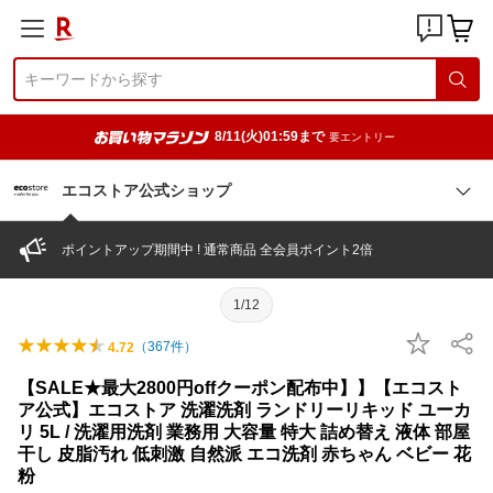
8/11(火)01:59まで
要エントリー
エコストア公式ショップ
ポイントアップ期間中 ! 通常商品 全会員ポイント2倍
1/12
（
367
件）
4.72
【SALE★最大2800円offクーポン配布中】】【エコスト
ア公式】エコストア 洗濯洗剤 ランドリーリキッド ユーカ
リ 5L / 洗濯用洗剤 業務用 大容量 特大 詰め替え 液体 部屋
干し 皮脂汚れ 低刺激 自然派 エコ洗剤 赤ちゃん ベビー 花
粉