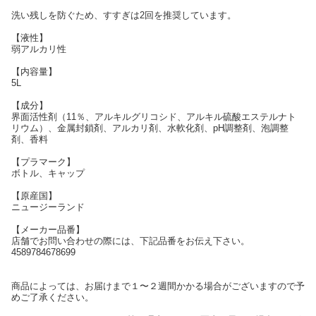
洗い残しを防ぐため、すすぎは2回を推奨しています。
【液性】
弱アルカリ性
【内容量】
5L
【成分】
界面活性剤（11％、アルキルグリコシド、アルキル硫酸エステルナト
リウム）、金属封鎖剤、アルカリ剤、水軟化剤、pH調整剤、泡調整
剤、香料
【プラマーク】
ボトル、キャップ
【原産国】
ニュージーランド
【メーカー品番】
店舗でお問い合わせの際には、下記品番をお伝え下さい。
4589784678699
商品によっては、お届けまで１〜２週間かかる場合がございますので予
めご了承ください。