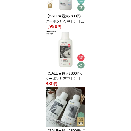
シルク ウール
【SALE★最大2800円off
クーポン配布中】】【エ
1,980
コストア公式】エコスト
円
ア バブルバス 535mL 入
浴料 ナチュラル | ecostor
e ベビー 泡風呂 入浴料
赤ちゃん 泡風呂 沐浴 沐
浴剤 保湿 子供 キッズ お
風呂 おふろ オーガニッ
ク カモミール配合
【SALE★最大2800円off
クーポン配布中】】【エ
880
コストア公式】ecostore
円
ランドリーリキッド ピオ
ニー＆ローズ 500mL / 洗
濯洗剤 液体 洗剤 植物由
来 天然 自然 敏感肌 ベビ
ー 赤ちゃん フローラル
液体洗剤 部屋干し ドラ
ム式
【SALE★最大2800円off