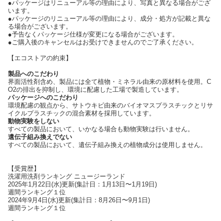
●パッケージはリニューアル等の理由により、写真と異なる場合がござ
います。
●パッケージのリニューアル等の理由により、成分・処方が記載と異な
る場合がございます。
●予告なくパッケージ仕様が変更になる場合がございます。
●ご購入後のキャンセルはお受けできませんのでご了承ください。
【エコストアの約束】
製品へのこだわり
界面活性剤含め、製品には全て植物・ミネラル由来の原材料を使用。C
O2の排出を抑制し、環境に配慮した工場で製造しています。
パッケージへのこだわり
環境配慮の観点から、サトウキビ由来のバイオマスプラスチックとリサ
イクルプラスチックの混合素材を採用しています。
動物実験をしない
すべての製品において、いかなる場合も動物実験は行いません。
遺伝子組み換えでない
すべての製品において、遺伝子組み換えの植物成分は使用しません。
【受賞歴】
洗濯用洗剤ランキング ニュージーランド
2025年1月22日(水)更新(集計日：1月13日〜1月19日)
週間ランキング１位
2024年9月4日(水)更新(集計日：8月26日〜9月1日)
週間ランキング１位