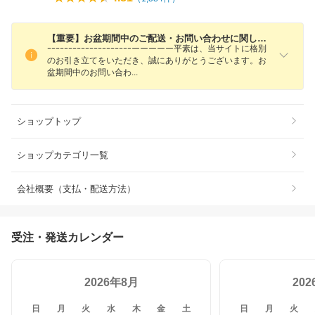
【重要】お盆期間中のご配送・お問い合わせに関しまして
ｰｰｰｰｰｰｰｰｰｰｰｰｰｰｰｰｰｰｰｰーーーーー平素は、当サイトに格別
のお引き立てをいただき、誠にありがとうございます。お
盆期間中のお問い合
わ
ショップトップ
ショップカテゴリ一覧
会社概要（支払・配送方法）
受注・発送カレンダー
2026年8月
20
日
月
火
水
木
金
土
日
月
火