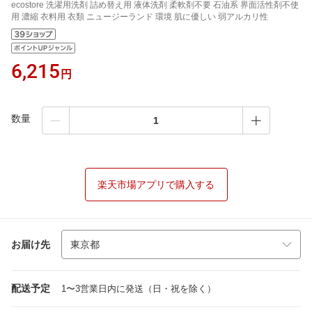
ecostore 洗濯用洗剤 詰め替え用 液体洗剤 柔軟剤不要 石油系 界面活性剤不使
用 濃縮 衣料用 衣類 ニュージーランド 環境 肌に優しい 弱アルカリ性
6,215
円
数量
楽天市場アプリで購入する
お届け先
配送予定
1〜3営業日内に発送（日・祝を除く）