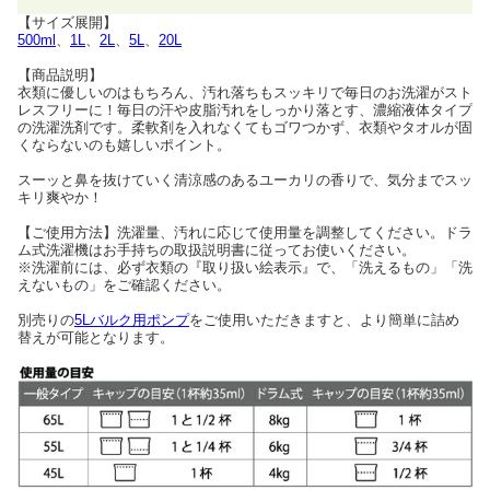
【サイズ展開】
500ml
、
1L
、
2L
、
5L
、
20L
【商品説明】
衣類に優しいのはもちろん、汚れ落ちもスッキリで毎日のお洗濯がスト
レスフリーに！毎日の汗や皮脂汚れをしっかり落とす、濃縮液体タイプ
の洗濯洗剤です。柔軟剤を入れなくてもゴワつかず、衣類やタオルが固
くならないのも嬉しいポイント。
スーッと鼻を抜けていく清涼感のあるユーカリの香りで、気分までスッ
キリ爽やか！
【ご使用方法】洗濯量、汚れに応じて使用量を調整してください。ドラ
ム式洗濯機はお手持ちの取扱説明書に従ってお使いください。
※洗濯前には、必ず衣類の『取り扱い絵表示』で、「洗えるもの」「洗
えないもの」をご確認ください。
別売りの
5Lバルク用ポンプ
をご使用いただきますと、より簡単に詰め
替えが可能となります。