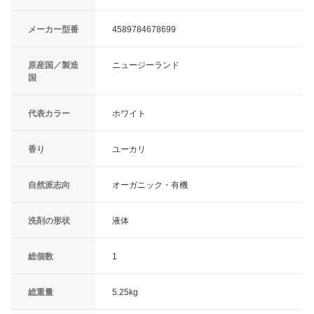
メーカー型番
4589784678699
原産国／製造
ニュージーランド
国
代表カラー
ホワイト
香り
ユーカリ
自然派志向
オーガニック・有機
洗剤の形状
液体
総個数
1
総重量
5.25kg