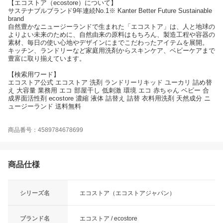
【エコストア（ecostore）について】
サステナブルブランド9年連続No.1※ Kanter Better Future Sustainable
brand
自然豊かなニュージーランドで生まれた「エコストア」は、人と地球の
よりよい未来のために、自然由来の原料はもちろん、製造工程や容器の
素材、毎日の使い心地やデザインにまでこだわったアイテムを展開。
キッチン、ランドリーなど家庭用洗剤からスキンケア、ベビーケアまで
豊富に取り揃えています。
【検索用ワード】
エコストア公式 エコストア 洗剤 ランドリーリキッド ユーカリ 詰め替
え 大容量 業務用 エコ 部屋干し 低刺激 環境 エコ 赤ちゃん ベビー 合
成界面活性剤 ecostore 濃縮 液体 詰替え 詰替 衣料用洗剤 天然成分 ニ
ュージーランド 送料無料
商品番号：4589784678699
商品仕様
シリーズ名
エコストア（エコストアジャパン）
ブランド名
エコストア / ecostore