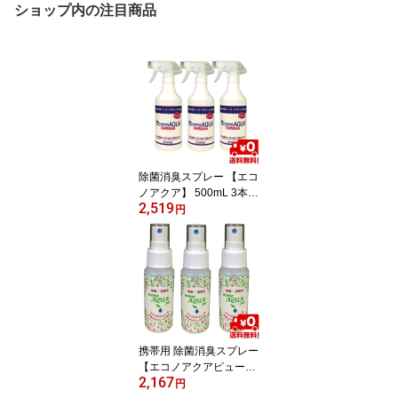
ショップ内の注目商品
除菌消臭スプレー 【エコ
ノアクア】 500mL 3本入
2,519
りペット トイレ 靴 衣類
円
部屋 キッチン用 おむつ
ノンアルコール 除菌 ス
プレー 風呂 カビ タバ
コ 消臭 赤ちゃん おもち
ゃ 次亜塩素酸水 ウイル
ス 次亜塩素酸 日本製
菌 除菌スプレー 消臭ス
プレー
携帯用 除菌消臭スプレー
【エコノアクアピュー
2,167
ル】 50mL 3本入りペッ
円