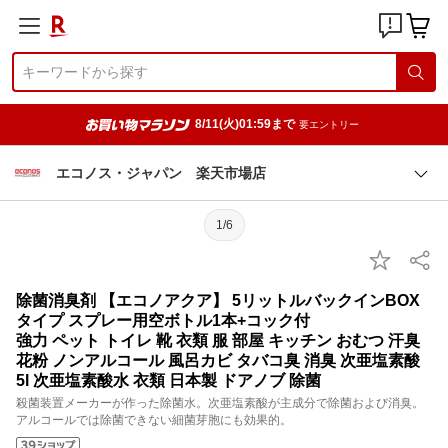
8/11(火)01:59まで
要エントリー
エコノス・ジャパン 楽天市場店
1/6
除菌消臭剤 【エコノアクア】 5リットルバックインBOX
タイプ スプレー用空ボトル1本+コック付
強力 ペット トイレ 靴 衣類 服 部屋 キッチン おむつ 汗臭
花粉 ノンアルコール 風呂カビ タバコ臭 消臭 次亜塩素酸
5l 次亜塩素酸水 衣類 日本製 ドアノブ 除菌
殺菌装置メーカーが作った除菌水。次亜塩素酸が主成分で除菌および消臭。
アルコールでは除菌できない細菌芽胞にも効果的。