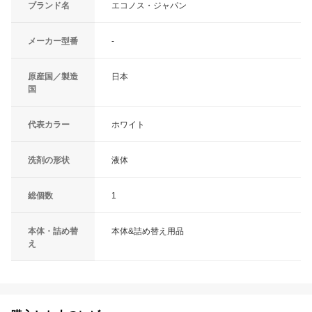
ブランド名
エコノス・ジャパン
メーカー型番
-
原産国／製造
日本
国
代表カラー
ホワイト
洗剤の形状
液体
総個数
1
本体・詰め替
本体&詰め替え用品
え