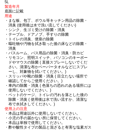
5L
製造年月
底面に記載
用途
・まな板、包丁、ボウル等キッチン用品の除菌・
消臭 (使用後は水で洗い流してください)
・シンク、生ゴミ受けの除菌・消臭
・テーブル、ドアノブ、手すりの除菌
・トイレの消臭、便座の除菌
・嘔吐物や汚物を拭き取った後の床などの除菌・
消臭
・バスルーム、バス用品の除菌・消臭・防カビ
・リモコン、照明スイッチ、パソコンのキーボー
ドやマウスの除菌 ( 直接スプレーしないでくだ
さい。清潔な布かペーパータオルなどにスプレ
ーし、対象物を拭いてください。)
・スリッパや靴の除菌・消臭 ( 目立たない場所で
確認してからご使用ください。)
・車内の除菌・消臭 ( 色落ちの恐れのある場所には
使用しないでください。)
・ペットのケージ、トイレの汚れを落とした後の
除菌・消臭 ( 使用後は水で洗い流すか、清潔な
布で水拭きしてください。)
使用上の注意
・本品は用途以外に使用しないでください。
・小児の手の届かない所に保管してください。
・本品は単独で使用してください。
・酢や酸性タイプの製品と混ざると有害な塩素ガス