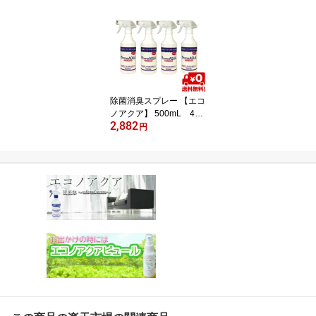
ト トイレ 靴 部屋 キッチ
ン おむつ 花粉 ノンアル
コール 除菌 スプレ
ー 風呂 カビ タバコ臭
消臭 赤ちゃん 次亜塩素
酸 介護 携帯 次亜塩素酸
水 衣類 日本製 ドアノブ
除菌スプレー 消臭スプレ
除菌消臭スプレー 【エコ
ー
ノアクア】 500mL 4本
2,882
入りペット トイレ 靴 部
円
屋 キッチン おむつ 消臭
除菌 スプレー 風呂 カビ
タバコ 赤ちゃん おもち
ゃ 次亜塩素酸水 ウイル
ス 日本製 ノンアルコー
ル テーブル 次亜塩素酸
衣類 除菌スプレー 消臭
スプレー 介護