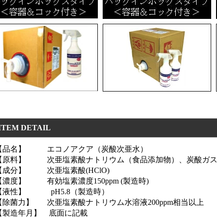
ITEM DETAIL
【品名】 エコノアクア（炭酸次亜水）
【原料】 次亜塩素酸ナトリウム（食品添加物）、炭酸ガス
【成分】 次亜塩素酸(HClO)
【濃度】 有効塩素濃度150ppm (製造時)
【液性】 pH5.8（製造時）
【除菌力】 次亜塩素酸ナトリウム水溶液200ppm相当以上
【製造年月】 底面に記載