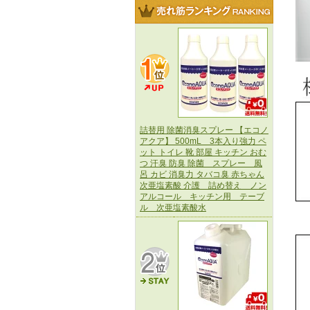
詰替用 除菌消臭スプレー 【エコノ
アクア】 500mL 3本入り強力 ペ
ット トイレ 靴 部屋 キッチン おむ
つ 汗臭 防臭 除菌 スプレー 風
呂 カビ 消臭力 タバコ臭 赤ちゃん
次亜塩素酸 介護 詰め替え ノン
アルコール キッチン用 テーブ
ル 次亜塩素酸水