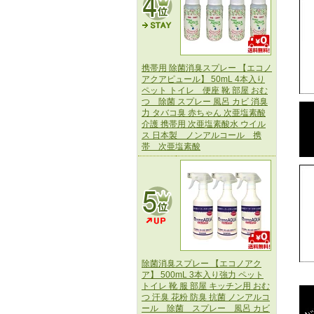
携帯用 除菌消臭スプレー 【エコノ
アクアピュール】 50mL 4本入り
ペット トイレ 便座 靴 部屋 おむ
つ 除菌 スプレー 風呂 カビ 消臭
力 タバコ臭 赤ちゃん 次亜塩素酸
介護 携帯用 次亜塩素酸水 ウイル
ス 日本製 ノンアルコール 携
帯 次亜塩素酸
除菌消臭スプレー 【エコノアク
ア】 500mL 3本入り強力 ペット
トイレ 靴 服 部屋 キッチン用 おむ
つ 汗臭 花粉 防臭 抗菌 ノンアルコ
ール 除菌 スプレー 風呂 カビ