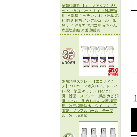
除菌消臭剤 【エコノアクア】 5リ
ットル強力 ペット トイレ 靴 衣類
用 服 部屋 キッチン おむつ 汗臭 花
粉 防臭 抗菌 ノンアルコール 風
呂 カビ 消臭力 タバコ臭 赤ちゃん
次亜塩素酸 介護 加齢臭
除菌消臭スプレー 【エコノアク
ア】 500mL 4本入りペット トイ
レ 靴 部屋 キッチン おむつ 汗
臭 除菌 スプレー 風呂 カビ 消
臭力 タバコ臭 赤ちゃん 介護 携帯
用 次亜塩素酸水 ウイルス 日
本製 ノンアルコール テーブ
ル 次亜塩素酸