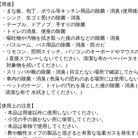
【用途】
・まな板、包丁、ボウル等キッチン用品の除菌・消臭 (使用後
・シンク、生ゴミ受けの除菌・消臭
・テーブル、ドアノブ、手すりの除菌
・トイレの消臭、便座の除菌
・嘔吐物や汚物を拭き取った後の床などの除菌・消臭
・バスルーム、バス用品の除菌・消臭・防カビ
・リモコン、照明スイッチ、パソコンのキーボードやマウス
( 直接スプレーしないでください。清潔な布かペーパータオ
対象物を拭いてください。)
・スリッパや靴の除菌・消臭 ( 目立たない場所で確認してから
・車内の除菌・消臭 ( 色落ちの恐れのある場所には使用しない
・ペットのケージ、トイレの汚れを落とした後の除菌・消臭 (
清潔な布で 水拭きしてください。)
【使用上の注意】
・本品は用途以外に使用しないでください。
・小児の手の届かない所に保管してください。
・本品は単独で使用してください。
・酢や酸性タイプの製品と混ざると有害な塩素ガスを発生す