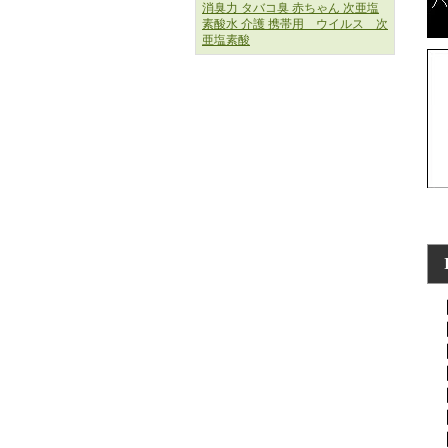
消臭力 タバコ臭 赤ちゃん 次亜塩
素酸水 介護 携帯用 ウイルス 次
亜塩素酸