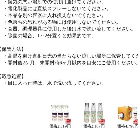
・換気の悪い場所での使用は避けてください。
・電化製品には直接スプレーしないでください。
・本品を別の容器に入れ換えないでください。
・色落ちの恐れがある物には使用しないでください。
・食器、調理器具に使用した後は水で洗い流してください。
・除菌の場合、1～2分置くと効果的です。
【保管方法】
・高温を避け直射日光の当たらない涼しい場所に保管してく
・開封後2ケ月、未開封時6ヶ月以内を目安にご使用ください
【応急処置】
・目に入った時は、水で洗い流してください
。
価格
2,519円
価格
2,167円
価格
4,796