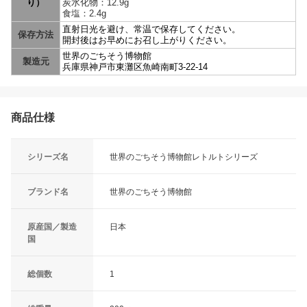
り）
炭水化物：12.9g
食塩：2.4g
直射日光を避け、常温で保存してください。
保存方法
開封後はお早めにお召し上がりください。
世界のごちそう博物館
製造元
兵庫県神戸市東灘区魚崎南町3-22-14
商品仕様
シリーズ名
世界のごちそう博物館レトルトシリーズ
ブランド名
世界のごちそう博物館
原産国／製造
日本
国
総個数
1