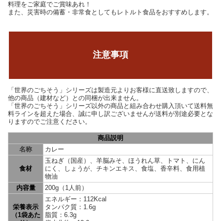
料理をご家庭でご賞味あれ！
また、災害時の備蓄・非常食としてもレトルト食品をおすすめします。
注意事項
「世界のごちそう」シリーズは製造元よりお客様に直送致しますので、
他の商品（建材など）との同梱が出来ません。
「世界のごちそう」シリーズ以外の商品と組み合わせ購入頂いて送料無
料ラインを超えた場合、誠に申し訳ございませんが送料が別途必要とな
りますのでご注意ください。
商品説明
名称
カレー
玉ねぎ（国産）、羊脳みそ、ほうれん草、トマト、にん
食材
にく、しょうが、チキンエキス、食塩、香辛料、食用植
物油
内容量
200g（1人前）
エネルギー：112Kcal
栄養表示
タンパク質：1.6g
（1袋あた
脂質：6.3g