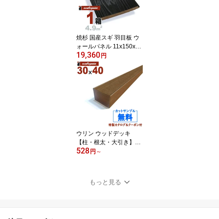
然木 ウッド
焼杉 国産スギ 羽目板 ウ
ォールパネル 11x150x29
19,360
70mm【普及品】水性塗
円
料（漆黒） 無垢材 天然
木 壁材 無垢壁 シーリン
グ DIY 板材
ウリン ウッドデッキ
【柱・根太・大引き】30
528
mm x40mm | DIY デッキ
円
～
材 無垢
もっと見る