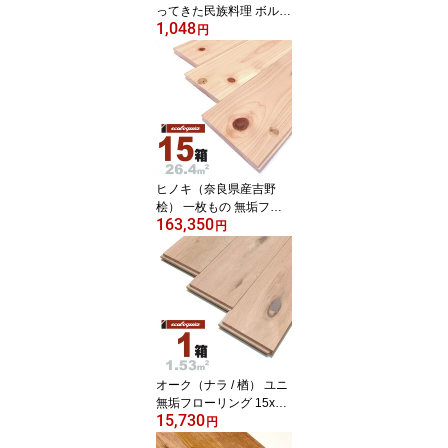
ってきた民族料理 ボルシ
1,048
チ（200g/1人前）レトル
円
ト 食品 スープ 世界のご
ちそう博物館 保存食 SD
Gs おうち時間充実 キャ
ンプ飯 旅行気分 海外旅
行 世界旅行
ヒノキ（奈良県産吉野
桧） 一枚もの 無垢フロ
163,350
ーリング 15x110x2000m
円
m【普及品】無塗装 奈良
県産 吉野桧 国産材 地産
地消 檜 ひのき 無垢材 天
然木 床材 無垢床 無垢床
フローリング フロア DIY
板材
オーク（ナラ / 楢） ユニ
無垢フローリング 15x12
15,730
0x1820mm【ラスティッ
円
ク】自然塗料（白木オイ