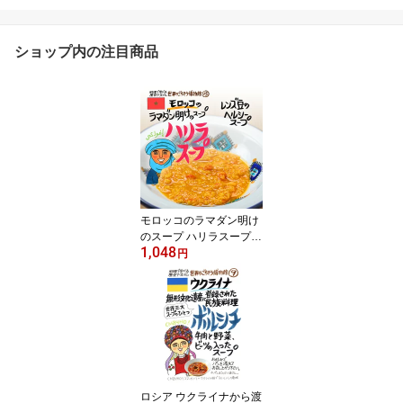
ショップ内の注目商品
モロッコのラマダン明け
のスープ ハリラスープ
1,048
（200g/1人前）レトルト
円
食品 スープ 世界のごち
そう博物館 保存食 SDGs
おうち時間充実 キャンプ
飯 旅行気分 海外旅行 世
界旅行
ロシア ウクライナから渡