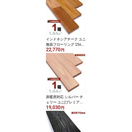
ル仕上げ） ナラ 楢 ブル
ックリンスタイル インダ
ストリアル 虎斑 ナチュ
ラル 無垢材 天然木 床材
無垢床 無垢床 フローリ
ング フロア DIY 板材
インドネシアチーク ユニ
無垢フローリング 15x90
22,770
x1820mm【プレミア
円
ム】無塗装 アジアンテイ
スト リゾート 無垢材 天
然木 床材 無垢床 無垢床
フローリング フロア DIY
板材
床暖房対応 シルバー チ
ェリー ユニ[プレミアム]
19,030
無垢フローリング 15x90
円
x1820mm 無塗装 西南サ
クラ カバザクラ 樺桜 ch
erry 無垢材 床材 フロー
リング 無垢床 フロア 天