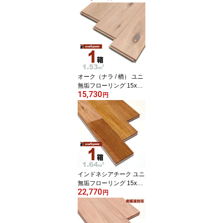
m【普及品】無塗装 奈良
県産 吉野桧 国産材 地産
地消 檜 ひのき 無垢材 天
然木 床材 無垢床 無垢床
フローリング フロア DIY
板材
オーク（ナラ / 楢） ユニ
無垢フローリング 15x12
15,730
0x1820mm【ラスティッ
円
ク】自然塗料（白木オイ
ル仕上げ） ナラ 楢 ブル
ックリンスタイル インダ
ストリアル 虎斑 ナチュ
ラル 無垢材 天然木 床材
無垢床 無垢床 フローリ
ング フロア DIY 板材
インドネシアチーク ユニ
無垢フローリング 15x90
22,770
x1820mm【プレミア
円
ム】無塗装 アジアンテイ
スト リゾート 無垢材 天
然木 床材 無垢床 無垢床