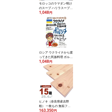
モロッコのラマダン明け
のスープ ハリラスープ
1,048
（200g/1人前）レトルト
円
食品 スープ 世界のごち
そう博物館 保存食 SDGs
おうち時間充実 キャンプ
飯 旅行気分 海外旅行 世
界旅行
ロシア ウクライナから渡
ってきた民族料理 ボルシ
1,048
チ（200g/1人前）レトル
円
ト 食品 スープ 世界のご
ちそう博物館 保存食 SD
Gs おうち時間充実 キャ
ンプ飯 旅行気分 海外旅
行 世界旅行
ヒノキ（奈良県産吉野
桧） 一枚もの 無垢フロ
163,350
ーリング 15x110x2000m
円