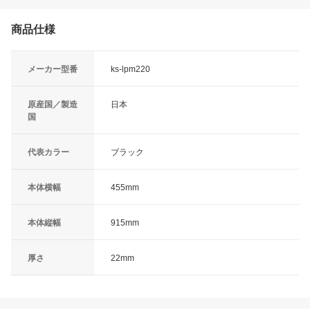
商品仕様
メーカー型番
ks-lpm220
原産国／製造
日本
国
代表カラー
ブラック
本体横幅
455mm
本体縦幅
915mm
厚さ
22mm