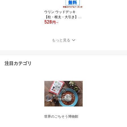
ウリン ウッドデッキ
【柱・根太・大引き】30
528
mm x40mm | DIY デッキ
円
～
材 無垢
もっと見る
注目カテゴリ
世界のごちそう博物館