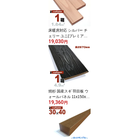
フローリング フロア DIY
板材
床暖房対応 シルバー チ
ェリー ユニ[プレミアム]
19,030
無垢フローリング 15x90
円
x1820mm 無塗装 西南サ
クラ カバザクラ 樺桜 ch
erry 無垢材 床材 フロー
リング 無垢床 フロア 天
然木 ウッド
焼杉 国産スギ 羽目板 ウ
ォールパネル 11x150x29
19,360
70mm【普及品】水性塗
円
料（漆黒） 無垢材 天然
木 壁材 無垢壁 シーリン
グ DIY 板材