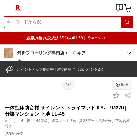
8/11(火)01:59まで
要エントリー
無垢フローリング専門店エコロキア
ポイントアップ期間中 ! 通常商品 全会員ポイント2倍
1/7
動画
一体型床防音材 サイレント トライマット KS-LPM220 |
分譲マンション 下地 LL-45
ΔLL（I）-4（旧LL-45等級）遮音マット 8枚（3.33平米：約2畳分）下地合板
付き