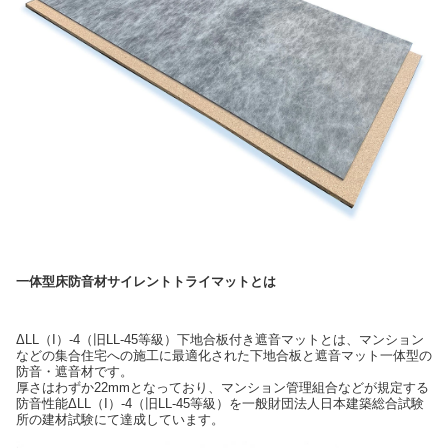
一体型床防音材サイレントトライマットとは
ΔLL（I）-4（旧LL-45等級）下地合板付き遮音マットとは、マンション
などの集合住宅への施工に最適化された下地合板と遮音マット一体型の
防音・遮音材です。
厚さはわずか22mmとなっており、マンション管理組合などが規定する
防音性能ΔLL（I）-4（旧LL-45等級）を一般財団法人日本建築総合試験
所の建材試験にて達成しています。