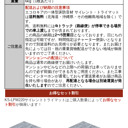
重量
6kg（1枚あたり）
配送および納期の注意事項
エコロキアの一体型床防音材 サイレント・トライマット
は
送料無料
（北海道・沖縄県・その他離島地域を除く）で
す。
尚、送料無料には
4tトラック（路線便）が停車できる場所
での車上渡し
までが含まれております。
この商品の納期は
2〜5営業日
となっております。日にちの
指定は可能ですが、時間指定はチャーター便扱いとなりま
すので別途送料のお見積りが必要となります。またお届け
ご注意点
先によっては日・祝の重量貨物配送ができない地域が御座
いますのでご了承ください。
マンションへの配送について
商品は通常の路線便でお届けいたします。
マンションやビルなどの上階への荷揚げは承っておりませ
んので必ず荷揚げができる方をご用意ください。また工事
中にインターホンが通電しておらず運送業者がお届け商品
を持ち帰り場合があり、
再配達となる場合は別途運賃が発
生いたします
のでご注意ください。
お得なセット割引
KS-LPM220サイレントトライマットはご購入数量によって
お得なセッ
ト割引
が御座います！