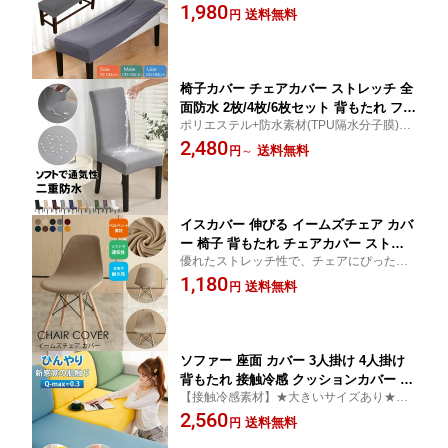
ィス、ホテル、結婚式、パーティー、披露
1,980
フィット ストレッチ ダイニングベンチ
送料無料
円
宴、新春、会議などにも活躍できる一品で
カバー スリップカバー 長椅子カバー イ
す!ベンチカバー 無地 北欧風 伸縮素材 フィ
スカバー 椅子カバー チェアカバー 傷防
ット イスカバー
止 汚れ防止 防塵 無地 北欧風
椅子カバー チェアカバー ストレッチ 全
面防水 2枚/4枚/6枚セット 背もたれ フィ
ポリエステル+防水素材(TPU隔水分子膜)の
ット かけるだけ 撥水 伸縮素材 耐久性
撥水性素材、高い耐久性を持ち、撥水機能
2,480
汚れ防止 無地 北欧 セット 座面 ダイニ
送料無料
円
～
も優れています。椅子 カバー 背もたれ 洗
ングチェアカバー 座椅子カバー フィッ
濯可 耐久性 速乾性 四季兼用
トカバー フルカバー ファッション 洗え
る 家庭 ホテル
イスカバー 伸びる イームズチェア カバ
ー 椅子 背もたれ チェアカバー ストレ
優れたストレッチ性で、チェアにぴったり
ッチ チェアカバー フィット 無地 椅子
する!!気軽に模様替え!! イームズチェア カバ
1,180
カバー 北欧風 ダイニングチェアカバー
送料無料
円
ー 椅子カバー カラー豊富 椅子カバー イス
座椅子カバー チェアーカバー 伸縮素材
カバー フィットカバー 伸びる 洗濯可能 ス
フィット感 北欧 かけるだけ カバー フ
トレッチ
ィットカバー
ソファー 座面 カバー 3人掛け 4人掛け
背もたれ 接触冷感 クッションカバー ひ
【接触冷感素材】★大きいサイズあり★接
んやり フィット ストレッチ 一人掛け
触冷感の素材として、熱の伝導率が大き
2,560
夏 ソファー カバー 北欧 かけるだけ 3.5
送料無料
円
く、熱と湿気などをよく阻んで、ひんやり
人掛け 4.5人掛け 5人掛け 伸縮性 ソファ
感と清潔感を保つことができる春夏に向け