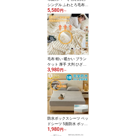
シングル ふわとろ毛布
5,580
布団カバー 3点セット ポ
円
～
コポコ 掛け布団カバー
冬用 暖かい 布団カバー
セット あったか 厚手 ベ
ッドスカート セミダブル
北欧 おしゃれ 吸湿発熱
シーツセット ふわふわ
可愛い ウォッシャブル
毛布 軽い 暖かい ブラン
ケット 厚手 大判 ひざ掛
3,980
け 肩掛け 膝掛け 発熱 清
円
～
潔感 静電気防止 吸湿速
乾 抗菌防臭 保温 寒さ対
策 フランネル マイクロ
ファイバー 柔らか ふわ
ふわ 軽量 洗える 掛け毛
布 清潔感 ベート ソファ
ー 秋冬用 プレゼント ギ
フト
防水ボックスシーツ ベッ
ドシーツ 5面防水 ボック
1,980
スシーツ シングル マッ
円
～
トレスカバー 防水シート