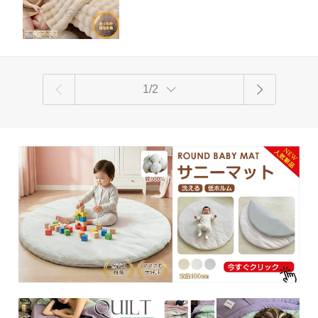
付 滑り止め 防寒対策 洗濯可 リビング
優しい風合い！
ソファー カバー フィットカバー 伸びる
かわいい シンプル マルチカバー
1/2