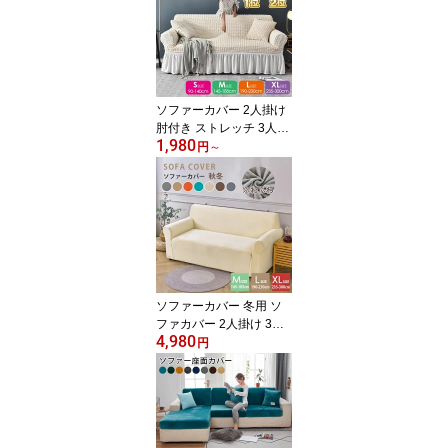
ソファーカバー 2人掛け
肘付き ストレッチ 3人掛
1,980
け フリル かわいい ソフ
円
～
ァカバー 北欧 かけるだ
け 伸縮性 4人掛け ソファ
ー カバー フィットカバ
ー 伸びる ストレッチ性
かわいい シンプル 簡単
取付 洗える 洗濯可 リビ
ング
ソファーカバー 冬用 ソ
ファカバー 2人掛け 3人
4,980
掛け 肘付き 北欧 厚手 伸
円
縮性 ストレッチ 高級感
ソファー カバー フィッ
トカバー 伸びる ストレ
ッチ性 無地 シンプル 簡
単取付 洗える 洗濯可 リ