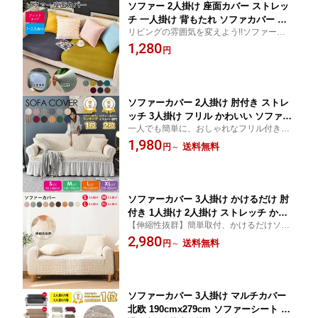
ソファー 2人掛け 座面カバー ストレッ
チ 一人掛け 背もたれ ソファカバー 北
リビングの雰囲気を変えよう!!ソファー座面
欧 かけるだけ 伸縮性 ソファー カバー
カバー ソファカバー 1人〜2.5人掛け 背も
1,280
フィットカバー 伸びる ストレッチ性 か
円
たれ ソファー カバー ソファ カバー 伸びる
わいい シンプル 簡単取付 洗える 洗濯
洗濯可 sofa
可 リビング
ソファーカバー 2人掛け 肘付き ストレ
ッチ 3人掛け フリル かわいい ソファカ
一人でも簡単に、おしゃれなフリル付きソ
バー 北欧 かけるだけ 伸縮性 4人掛け ソ
ファカバー ソファカバー 2人掛け 3人掛け
1,980
ファー カバー フィットカバー 伸びる
送料無料
円
～
4人掛け ソファー カバー ソファ カバー 伸
ストレッチ性 かわいい シンプル 簡単取
びる 洗濯可 sofa
付 洗える 洗濯可 リビング
ソファーカバー 3人掛け かけるだけ 肘
付き 1人掛け 2人掛け ストレッチ かわ
【伸縮性抜群】簡単取付、かけるだけソフ
いい ソファカバー 北欧 伸縮性 一人掛
ァカバー 1人掛け 2人掛け 3人掛け 4人掛け
2,980
け 洗える 簡単取付 洗濯可 リビング ソ
送料無料
円
～
ソファー カバー ソファ カバー 伸びる 洗濯
ファー カバー フィットカバー 伸びる
可 sofa
ストレッチ性 かわいい シンプル
ソファーカバー 3人掛け マルチカバー
北欧 190cmx279cm ソファーシート ソ