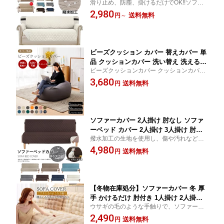
滑り止め、防塵、掛けるだけでOK!!ソファ
ファーパッド 肘掛け おしゃれ 撥水 滑
ーカバー シート190×279 3人掛け 三人掛け
2,980
り止め 防塵 汚れ防止 ソファ ソファー
送料無料
円
～
ソファー カバー 2人掛け ソファ カバー 肘
カバー 洗える 洗濯可 リビング 新作 ソ
付き 撥水 マルチカバー 北欧 ソファーパッ
ファカバー 2 人掛け 190cm×280cm マ
ド 洗える
ルチカバー オールシーズン
ビーズクッション カバー 替えカバー 単
品 クッションカバー 洗い替え 洗える
ビーズクッションカバー クッションカバー
カバー 伸びる 伸縮 ファスナー 取り外
ビーズクッション 専用カバー 替えカバー
3,680
し おしゃれ プレゼント ギフト 一人暮
送料無料
円
らし 新生活
ソファーカバー 2人掛け 肘なし ソファ
ーベッド カバー 2人掛け 3人掛け 肘な
撥水加工の生地を使用し、傷や汚れなどを
し ソファベッドカバー 撥水 北欧 かけ
防止するだけではなく、飲み物をこぼして
4,980
るだけ 二人掛け 三人掛け 長さ177.8cm
送料無料
円
もすぐに染み込むことが心配なし!!ソファー
ソファー ベッド カバー シンプル キズ
カバー 肘なし 2人・3人掛け ソファーベッ
防止 汚れ防止 ソファー保護 模様替え
ドカバー 洗濯可
簡単取付
【冬物在庫処分】ソファーカバー 冬 厚
手 かけるだけ 肘付き 1人掛け 2人掛け 3
ウサギの毛のような手触りで、ソファーを
人掛け ふんわり かわいい 高級感 暖か
しかっりと保護できるカバーです。自由に
2,490
い 毛が落ちにくい 北欧 洗える 簡単取
送料無料
円
組合せでき、どんなお部屋にも使いやすい