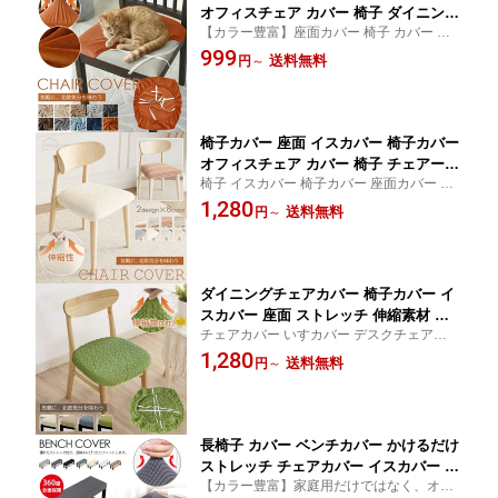
オフィスチェア カバー 椅子 ダイニング
【カラー豊富】座面カバー 椅子 カバー ダ
チェアカバー チェアーカバー ストレッ
イニングチェアカバー 耐久性 伸縮性 オフ
999
チ おしゃれ 簡単取り付け 北欧 フィッ
送料無料
円
～
ィスチェア カバー 結びのゴム付き 取付け
トカバー かけるだけ 伸縮素材 人気 洗
簡単
濯 簡単 オフィスチェア デスクチェア
椅子カバー 座面 イスカバー 椅子カバー
オフィスチェア カバー 椅子 チェアーカ
椅子 イスカバー 椅子カバー 座面カバー ダ
バー 北欧 フィットカバー かけるだけ
イニングチェアカバー かけるだけ 伸縮素材
1,280
伸縮素材 人気 洗濯 簡単 ストレッチ お
送料無料
円
～
洗濯 おしゃれ 簡単取り付け
しゃれ 簡単取り付け 椅子座面カバー オ
フィスチェア デスクチェア
ダイニングチェアカバー 椅子カバー イ
スカバー 座面 ストレッチ 伸縮素材 チ
チェアカバー いすカバー デスクチェアカバ
ェアーカバー イスカバーセット 座椅子
ー ストレッチ 北欧 イス カバー イスカバー
1,280
カバー 椅子カバー フィット オフィスチ
送料無料
円
～
インテリア 洗濯耐久性 清潔簡単 速乾性 四
ェアカバー ずれにくい 座面のみ 洗濯可
季兼用
高級感 四季兼用 北欧風
長椅子 カバー ベンチカバー かけるだけ
ストレッチ チェアカバー イスカバー 長
【カラー豊富】家庭用だけではなく、オフ
椅子 ベンチ カバー ベンチシートカバー