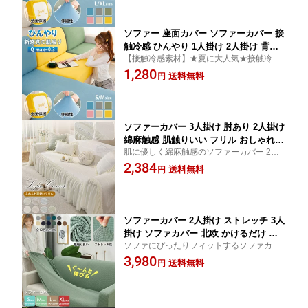
ーカバー 涼しい フィットカバー 伸びる
なソファー座面カバー
簡単取付 洗える リビング 多色
ソファー 座面カバー ソファーカバー 接
触冷感 ひんやり 1人掛け 2人掛け 背も
【接触冷感素材】★夏に大人気★接触冷感
たれ フィット ストレッチ おしゃれ 一
の素材として、熱の伝導率が大きく、熱と
1,280
人掛け 夏用 ソファー カバー 北欧 かけ
送料無料
円
湿気などをよく阻んで、ひんやり感と清潔
るだけ 1.5人掛け 2.5人掛け 伸縮性 ソフ
感を保つことができる春夏に向けなソファ
ァーカバー 涼しい フィットカバー 伸び
ー座面カバー!
る 簡単取付 洗える リビング 多色
ソファーカバー 3人掛け 肘あり 2人掛け
綿麻触感 肌触りいい フリル おしゃれ
肌に優しく綿麻触感のソファーカバー 2人
ソファ カバー かけるだけ 北欧 ソファ
掛け 3人掛け ソファー カバー ソファ カバ
2,384
ー カバー 洗える 洗濯可 リビング かわ
送料無料
円
ー 洗濯可 sofa
いい 滑り止め 防塵 汚れ防止 簡単取付
新作 ソファーカバー
ソファーカバー 2人掛け ストレッチ 3人
掛け ソファカバー 北欧 かけるだけ 伸
ソファにぴったりフィットするソファカバ
縮性 一人掛け 4人掛け ソファー カバー
ー ソファカバー 1人掛け 2人掛け 3人掛け 4
3,980
フィットカバー 伸びる ストレッチ性 か
送料無料
円
人掛け ソファー カバー ソファ カバー 伸び
わいい シンプル 簡単取付 洗える 洗濯
る 洗濯可 sofa
可 リビング