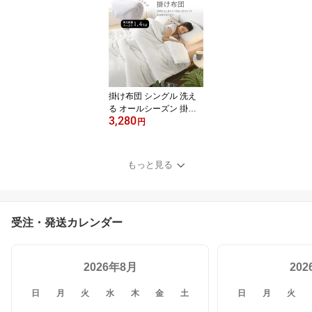
白 シーツ ベッドカバー
介護シーツ 新生活 シー
ツ ボックス 洗える 洗濯
機可 シングル/セミダブ
ル/ダブル/クイーン 厚手
タイプ追加 つるつるボッ
クスシーツ
掛け布団 シングル 洗え
る オールシーズン 掛け
3,280
布団 肌掛け布団 肌掛け
円
ブランケット 洗える布団
綿 洗える 寝具 あったか
肌ふとん 柔らかい 中綿
もっと見る
冬 秋 春 夏 四季 おすすめ
掛ふとん 冬用布団 掛ぶ
とん ふとん 冬布団 かけ
布団 ふわふわ 冬 掛布団
受注・発送カレンダー
来客用布団
2026年8月
20
日
月
火
水
木
金
土
日
月
火