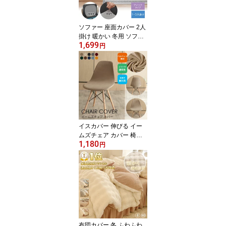
ビング
ソファー 座面カバー 2人
掛け 暖かい 冬用 ソファ
1,699
ーカバー 背もたれ スト
円
レッチ 3人掛け 北欧 ソフ
ァカバー 暖かい かける
だけ 伸縮性 一人掛け ソ
ファー カバー 背たれ フ
ィットカバー 伸びる ス
トレッチ性 かわいい シ
ンプル 簡単取付 洗える
洗濯可 リビング
イスカバー 伸びる イー
ムズチェア カバー 椅子
1,180
背もたれ チェアカバー
円
ストレッチ チェアカバー
フィット 無地 椅子 カバ
ー 北欧風 ダイニングチ
ェアカバー 座椅子カバー
チェアーカバー 伸縮素材
フィット感 北欧 かける
だけ カバー フィットカ
バー
布団カバー 冬 ふわふわ