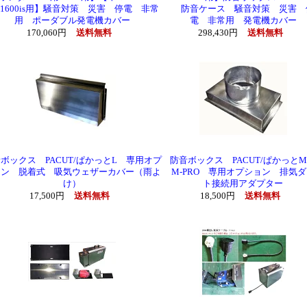
/1600is用】騒音対策 災害 停電 非常
防音ケース 騒音対策 災害 
用 ポーダブル発電機カバー
電 非常用 発電機カバー
170,060円
送料無料
298,430円
送料無料
ボックス PACUT/ぱかっとL 専用オプ
防音ボックス PACUT/ぱかっと
ョン 脱着式 吸気ウェザーカバー（雨よ
M-PRO 専用オプション 排気ダ
け）
ト接続用アダプター
17,500円
送料無料
18,500円
送料無料