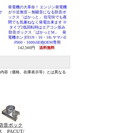
L
発電機の大革命！ エンジン発電機
ケ
が※近無音～無騒音になる防音ボ
ックス「ぱかっと」 住宅街でも夜
間でも気兼ねなく発電出来ます ※
タイプ2低回転時はエアコン並み
防音ボックス「ぱかっとM」 発
電機ホンダEU9・16・18i ヤマハE
F900・1600iSE他OEM専用
142,560円
送料無料
の内容（価格、在庫表示等）とは異なる
防音ボック
ス PACUT/