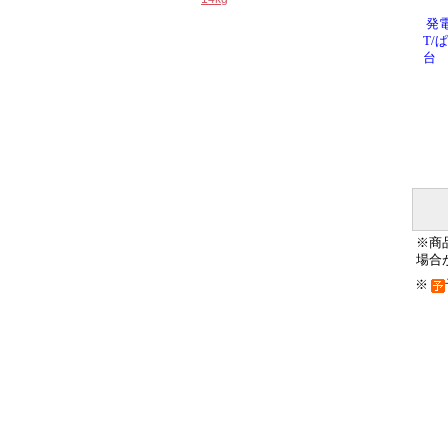
発
T/
台
※商
場合
※