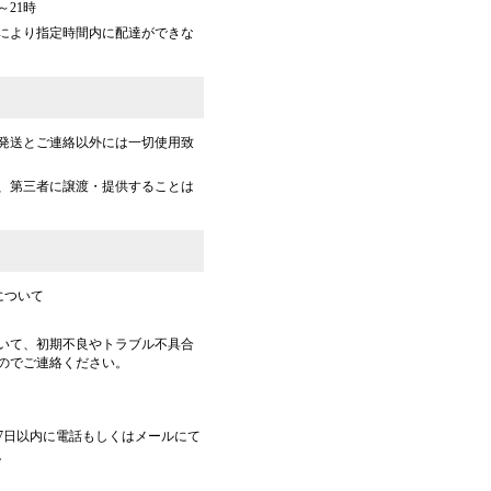
～21時
により指定時間内に配達ができな
発送とご連絡以外には一切使用致
、第三者に譲渡・提供することは
について
いて、初期不良やトラブル不具合
のでご連絡ください。
7日以内に電話もしくはメールにて
。