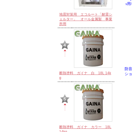
s用
地震対策用 エコルート「耐震シ
ェルター」 オール金属製 事業
所用
防音
断熱塗料 ガイナ 白 18L 14k
シ
g
断熱塗料 ガイナ カラー 18L
14kg