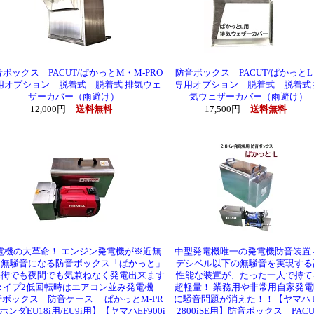
ボックス PACUT/ぱかっとM・M-PRO
防音ボックス PACUT/ぱかっと
用オプション 脱着式 脱着式 排気ウェ
専用オプション 脱着式 脱着式 
ザーカバー（雨避け）
気ウェザーカバー（雨避け）
12,000円
送料無料
17,500円
送料無料
電機の大革命！ エンジン発電機が※近無
中型発電機唯一の発電機防音装置 
～無騒音になる防音ボックス「ぱかっと」
デシベル以下の無騒音を実現する
宅街でも夜間でも気兼ねなく発電出来ます
性能な装置が、たった一人で持て
タイプ2低回転時はエアコン並み発電機
超軽量！ 業務用や非常用自家発電
音ボックス 防音ケース ぱかっとM-PR
に騒音問題が消えた！！【ヤマハ 
【ホンダEU18i用/EU9i用】【ヤマハEF900i
2800iSE用】防音ボックス PACU