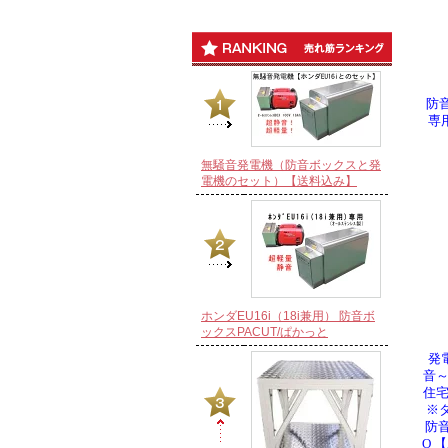
防音
専
無騒音発電機（防音ボックスと発
電機のセット）【送料込み】
ホンダEU16i（18i兼用） 防音ボ
ックスPACUT/ぱかっと
発
音
住
※
防
O 