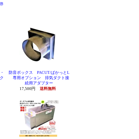
停
M・
防音ボックス PACUT/ぱかっとL
ク
専用オプション 排気ダクト接
続用アダプター
17,500円
送料無料