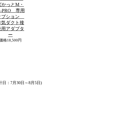
ぱかっとM・
-PRO 専用
オプション
排気ダクト接
続用アダプタ
ー
価格
18,500円
集計日：7月30日～8月5日)