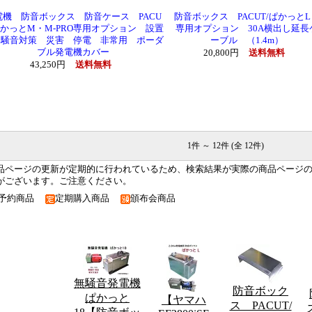
電機 防音ボックス 防音ケース PACU
防音ボックス PACUT/ぱかっと
ぱかっとM・M-PRO専用オプション 設置
専用オプション 30A横出し延長
 騒音対策 災害 停電 非常用 ポーダ
ーブル （1.4m）
ブル発電機カバー
20,800円
送料無料
43,250円
送料無料
1件 ～ 12件 (全 12件)
品ページの更新が定期的に行われているため、検索結果が実際の商品ページ
がございます。ご注意ください。
予約商品
定期購入商品
頒布会商品
無騒音発電機
防音ボック
ぱかっと
【ヤマハ
ス PACUT/