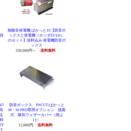
L
無騒音発電機 ぱかっと18【防音ボ
排
ックスと発電機（ホンダEU18i）
のセット】送料込み 発電機防音ボ
ックス
330,000円～
送料無料
45
防音ボックス PACUT/ぱかっと
高
M・M-PRO専用オプション 脱着
る
式 吸気ウェザーカバー（雨よ
時
け）
EF
12,000円
送料無料
T