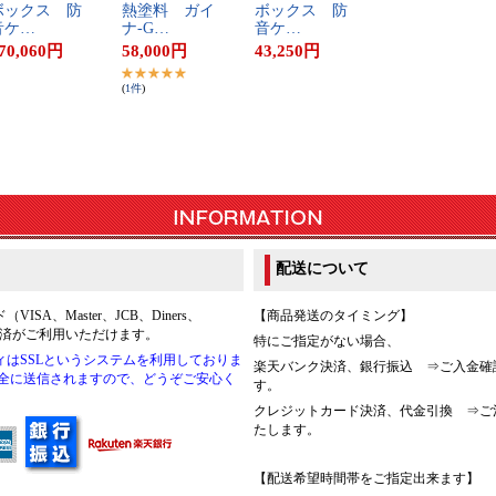
​ッ​ク​ス​ ​防​
熱​塗​料​ ​ガ​イ​
ボ​ッ​ク​ス​ ​防​
​ケ​…
ナ​-​G​…
音​ケ​…
70,060
円
58,000
円
43,250
円
(
1
件
)
配送について
A、Master、JCB、Diners、
【商品発送のタイミング】
決済がご利用いただけます。
特にご指定がない場合、
はSSLというシステムを利用しておりま
楽天バンク決済、銀行振込 ⇒ご入金確
安全に送信されますので、どうぞご安心く
す。
クレジットカード決済、代金引換 ⇒ご
たします。
【配送希望時間帯をご指定出来ます】