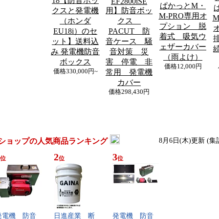
18【防音ボッ
EF2800iSE
ぱかっとM・
クスと発電機
用】防音ボッ
M-PRO専用オ
M
（ホンダ
クス
プション 脱
EU18i）のセ
PACUT 防
着式 吸気ウ
ット】送料込
音ケース 騒
ェザーカバー
み 発電機防音
音対策 災
（雨よけ）
ボックス
害 停電 非
価格
12,000円
価格
330,000円~
常用 発電機
カバー
価格
298,430円
ショップの人気商品ランキング
8月6日(木)更新 (
2
3
位
位
位
​電​機​ ​防​音​
日​進​産​業​ ​断​
発​電​機​ ​防​音​