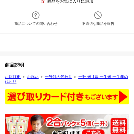
商品をお気に入りに追加
商品についての問い合わせ
不適切な商品を報告
商品説明
お店TOP
＞
お祝い
＞
一升餅の代わり
＞
一升 米 1歳 一生米 一生餅の
代わり