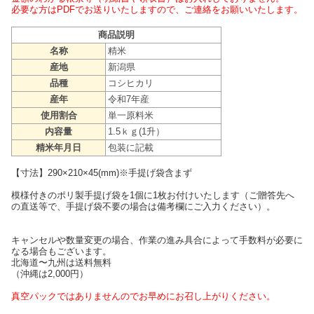
必要な方はPDFでお送りいたしますので、ご連絡をお願いいたします。
商品説明
名称
精米
産地
新潟県
品種
コシヒカリ
産年
令和7年産
使用割合
単一原料米
内容量
1.5ｋｇ(1升）
精米年月日
包装に記載
【寸法】290×210×45(mm)※手提げ袋含まず
模様付きのポリ製手提げ袋を1個に1枚お付けいたします（ご贈答先へ
の直送等で、手提げ袋不要の場合は備考欄にご入力ください）。
キャンセルや数量変更の場合、作業の進み具合によって手数料が必要に
なる場合もございます。
北海道〜九州は送料無料
（沖縄は2,000円）
真空パックではありませんのでお早めにお召し上がりください。