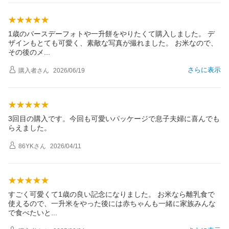
1歳のバースデーフォトや一升餅をやりたくて購入しました。 デ
ザインもとても可愛く、素敵な写真が撮れました。 お米なので、
その後の
メ
さらに表示
購入者
さん
2026/06/19
3回目の購入です。今回も可愛いパッケージで息子夫婦に喜んでも
らえました。
86YK
さん
2026/04/11
すごく可愛くて1歳の良い記念になりました。 お米なら離乳食で
使えるので、一升米をやった後には赤ちゃんも一緒に家族みんな
で食べたい
と