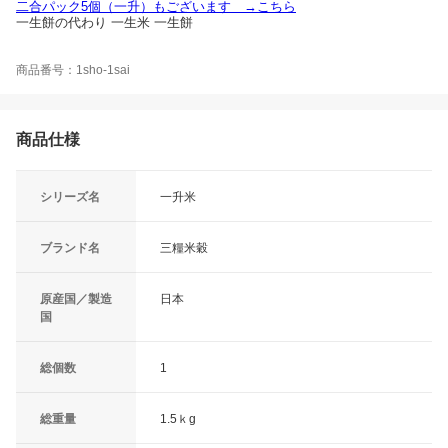
二合パック5個（一升）もございます →こちら
一生餅の代わり 一生米 一生餅
商品番号：1sho-1sai
商品仕様
シリーズ名
一升米
ブランド名
三糧米穀
原産国／製造
日本
国
総個数
1
総重量
1.5ｋg