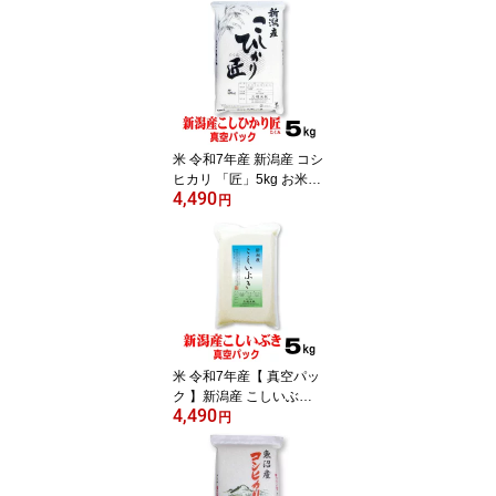
米 令和7年産 新潟産 コシ
ヒカリ 「匠」5kg お米
4,490
【 真空 パック 】 備蓄 お
円
祝い のし 熨斗 メッセー
ジカード 備蓄 長期保存
お歳暮 御歳暮 おこめ
米 令和7年産【 真空パッ
ク 】新潟産 こしいぶき 5
4,490
kg 内祝 のし 熨斗 メッセ
円
ージカード 備蓄 長期保
存 のし 熨斗