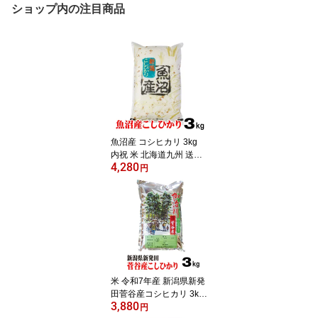
ショップ内の注目商品
魚沼産 コシヒカリ 3kg
内祝 米 北海道九州 送料
4,280
無料
円
米 令和7年産 新潟県新発
田菅谷産コシヒカリ 3kg
3,880
お米 ギフト
円