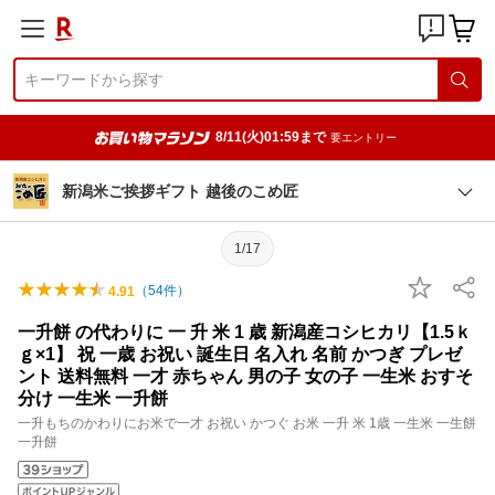
8/11(火)01:59まで
要エントリー
新潟米ご挨拶ギフト 越後のこめ匠
1/17
（
54
件）
4.91
一升餅 の代わりに 一 升 米 1 歳 新潟産コシヒカリ【1.5ｋ
ｇ×1】 祝 一歳 お祝い 誕生日 名入れ 名前 かつぎ プレゼ
ント 送料無料 一才 赤ちゃん 男の子 女の子 一生米 おすそ
分け 一生米 一升餅
一升もちのかわりにお米で一才 お祝い かつぐ お米 一升 米 1歳 一生米 一生餅
一升餅