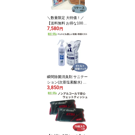
＼数量限定 大特価！／
【送料無料 お得な100枚
7,580
× 8セット】【薄型 レギ
円
ュラーサイズ】ペットシ
ーツ・デオドライ 100枚
× 8袋 33×45cm 携帯や小
マメな取替えに便利 しっ
かり吸水 おしっこ 室内
犬 猫 トイレシーツ 1ケー
ス 1箱 ペットシート
瞬間除菌消臭剤 サニテー
ション(次亜塩素酸水) お
3,850
得なボトル＆詰替えセッ
円
ト（ボトル460ml + 詰替
パック1L）消毒 除菌 ス
プレー 人用OK 匂い消し
臭い消し 安心 安全 無害
消臭 犬 猫 動物 匂い ペッ
ト臭