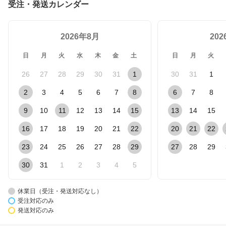
受注・発送カレンダー
水 おしっこ 室内 犬 猫 ト
イレシーツ ペットシート
1ケース 1箱
2026年8月
20
日
月
火
水
木
金
土
日
月
火
26
27
28
29
30
31
1
30
31
1
2
3
4
5
6
7
8
6
7
8
9
10
11
12
13
14
15
13
14
15
16
17
18
19
20
21
22
20
21
22
23
24
25
26
27
28
29
27
28
29
30
31
1
2
3
4
5
休業日（受注・発送対応なし）
受注対応のみ
発送対応のみ