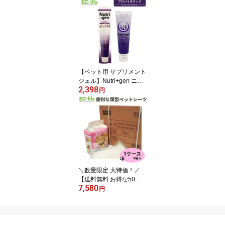
参） 120g 幼犬 仔犬 子犬
老犬 幼描 子猫 仔猫 老猫
シニア 運動後の栄養補給
栄養補助 ご飯 エサ おや
つ
【ペット用 サプリメント
ジェル】Nutri+gen ニュ
2,398
ートリプラスジェン （プ
円
ロバイオティック） 120
g 犬用 猫用 腸内環境 乳
酸菌 善玉菌 栄養補助 ご
飯 エサ おやつ
＼数量限定 大特価！／
【送料無料 お得な50枚 ×
7,580
8セット】【薄型 ワイド
円
サイズ】ペットシーツ・
デオドライ 50枚 × 8袋 4
5×60cm 携帯や小マメな
取替えに便利 しっかり吸