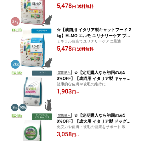
高品質なフードで愛猫の健康をサポートし
5,478
チキン 鶏肉 離乳期 12か月まで 成長期
送料無料
円
ます♪
健康 ドライフード ご飯 餌 小型猫 中型
猫 大型猫 総合栄養食 人工保存料 人工
着色料不使用【正規代理店】
☆【成猫用 イタリア製キャットフード 2
kg】ELMO エルモ ユリナリーケア プロ
ミネラル豊富でユリナリーケアに最適
フェッショナーレ 2kg 尿路結石 尿石 腎
5,478
臓 チキン 鶏肉 健康 ドライフード ご飯
送料無料
円
餌 小型猫 中型猫 大型猫 総合栄養食 人
工保存料 人工着色料不使用【正規代理
店】
☆【定期購入なら初回のみ5
0%OFF】【成猫用 イタリア製 キャット
健康的な皮膚や被毛の維持に
フード 400g/2kg】BWild ビーワイルド
1,903
アンチョビ 1歳〜 ローグレイン ペット
円
～
フード ドライフード 低アレルギー除去
食 穀物アレルギー 総合栄養食 イワシ
魚 被毛 皮膚ケア 毛並み ご飯 餌 小型 中
型 大型
☆【定期購入なら初回のみ5
0%OFF】【成犬用 イタリア製 ドッグフ
免疫力や皮膚・被毛の健康をサポート 穀物
ード 800g/3kg】BWild ビーワイルド ア
不使用 総合栄養食
3,058
ンチョビ with ポテト＆エンドウ豆 1
円
～
歳〜 グレインフリー ペットフード ドラ