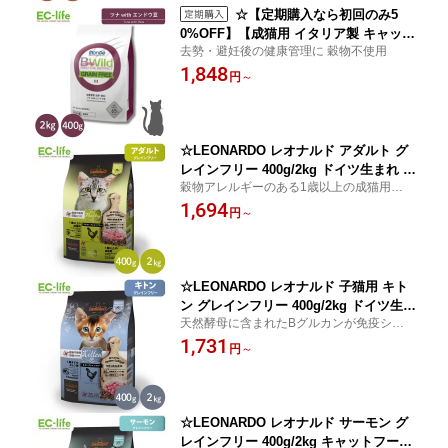
猫 大型猫
☆【定期購入なら初回のみ5
0%OFF】【成猫用 イタリア製 キャット
去勢・避妊後の健康管理に 穀物不使用
フード 400g/2kg】BWild ビーワイルド
1,848
体重管理（去勢・避妊） ツナ with エン
円
～
ドウ豆 1歳〜 ペットフード ドライフー
ド グレインフリー 穀物アレルギー 総合
栄養食 鮪 マグロ 魚 ご飯 餌 小型 中型
大型
☆LEONARDO レオナルド アダルト グ
レインフリー 400g/2kg ドイツ生まれ キ
穀物アレルギーのある1歳以上の成猫用総合
ャットフード ドライフード ペット用 総
栄養食
1,694
合栄養食 チキン 鶏肉 穀物不使用 成猫 1
円
～
歳以上 動物性タンパク質 健康 ご飯 餌
小型猫 中型猫 大型猫 消化しやすい
☆LEONARDO レオナルド 子猫用 キト
ン グレインフリー 400g/2kg ドイツ生ま
天然酵母に含まれたBグルカンが免疫システ
れ キャットフード ドライフード ペット
ムの強化をサポート
1,731
用 総合栄養食 チキン 鶏肉 サバ 魚 穀物
円
～
不使用 離乳期 12か月まで 成長期 健康
ご飯 餌 小型猫 中型猫 大型猫 消化しや
すい
☆LEONARDO レオナルド サーモン グ
レインフリー 400g/2kg キャットフード