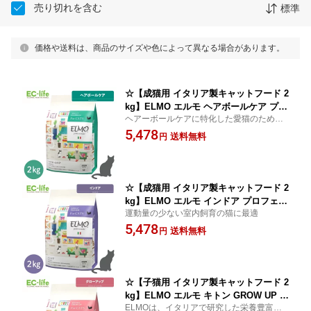
売り切れを含む
標準
価格や送料は、商品のサイズや色によって異なる場合があります。
☆【成猫用 イタリア製キャットフード 2
kg】ELMO エルモ ヘアボールケア プロ
ヘアーボールケアに特化した愛猫のための
フェッショナーレ 2kg 毛玉ケア 鶏肉 便
バランス食
5,478
通サポート 健康 ドライフード ご飯 餌
送料無料
円
小型猫 中型猫 大型猫 総合栄養食 人工
保存料 人工着色料不使用【正規代理
店】
☆【成猫用 イタリア製キャットフード 2
kg】ELMO エルモ インドア プロフェッ
運動量の少ない室内飼育の猫に最適
ショナーレ 2kg チキン 鶏肉 運動量 少
5,478
ない 室内 健康 ドライフード ご飯 餌 小
送料無料
円
型猫 中型猫 大型猫 総合栄養食 人工保
存料 人工着色料不使用【正規代理店】
☆【子猫用 イタリア製キャットフード 2
kg】ELMO エルモ キトン GROW UP グ
ELMOは、イタリアで研究した栄養豊富・
ローアップ プロフェッショナーレ 2kg