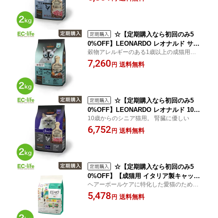
ト用 総合栄養食 チキン 鶏肉 サバ 魚 穀
物不使用 離乳期 12か月まで 成長期 ご
飯 餌 小型 中型 大型 消化しやすい
☆【定期購入なら初回のみ5
0%OFF】LEONARDO レオナルド サー
穀物アレルギーのある1歳以上の成猫用総合
モン グレインフリー 2kg キャットフー
栄養食
7,260
ド ドイツ生まれ ドライフード 穀物アレ
送料無料
円
ルギー 穀物不使用 サーモン 魚 成猫 皮
膚 被毛 毛並み ご飯 餌 小型猫 中型猫 大
型猫 消化しやすい
☆【定期購入なら初回のみ5
0%OFF】LEONARDO レオナルド 10歳
10歳からのシニア猫用。 腎臓に優しい
からの高齢猫用 シニア キャットフード
6,752
2kg ドイツ生まれ ドライフード 腎臓に
送料無料
円
やさしい ペット用 総合栄養食 チキン
鶏肉 老描 体重管理 肥満 ご飯 餌 小型猫
中型猫 大型猫 消化器 消化しやすい
☆【定期購入なら初回のみ5
0%OFF】【成猫用 イタリア製キャット
ヘアーボールケアに特化した愛猫のための
フード 2kg】ELMO エルモ ヘアボール
バランス食
5,478
ケア プロフェッショナーレ 2kg 毛玉ケ
送料無料
円
ア 鶏肉 便通サポート 健康 ドライフー
ド ご飯 餌 小型猫 中型猫 大型猫 総合栄