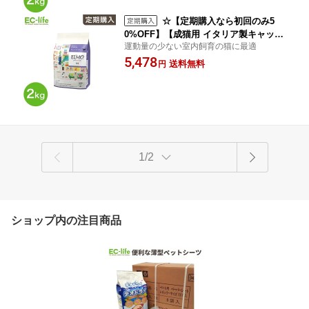
養食 人工保存料 人工着色料不使用
☆【定期購入なら初回のみ5
0%OFF】【成猫用 イタリア製キャット
運動量の少ない室内飼育の猫に最適
フード 2kg】ELMO エルモ インドア プ
5,478
ロフェッショナーレ 2kg チキン 鶏肉 運
送料無料
円
動量 少ない 室内 健康 ドライフード ご
飯 餌 小型猫 中型猫 大型猫 総合栄養食
人工保存料 人工着色料不使用
1/2
ショップ内の注目商品