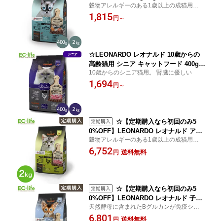
穀物アレルギーのある1歳以上の成猫用総合
ドイツ生まれ ドライフード 穀物アレル
栄養食
1,815
ギー 穀物不使用 ペット用 総合栄養食
円
～
サーモン 魚 成猫 皮膚 被毛 皮膚ケア 毛
並み ご飯 餌 小型猫 中型猫 大型猫 消化
器 消化しやすい
☆LEONARDO レオナルド 10歳からの
高齢猫用 シニア キャットフード 400g/2
10歳からのシニア猫用。 腎臓に優しい
kg ドイツ生まれ ドライフード 腎臓にや
1,694
さしい ペット用 総合栄養食 チキン 鶏
円
～
肉 老描 健康 体重管理 肥満 ご飯 餌 小型
猫 中型猫 大型猫 消化器 消化しやすい
☆【定期購入なら初回のみ5
0%OFF】LEONARDO レオナルド アダ
穀物アレルギーのある1歳以上の成猫用総合
ルト グレインフリー 2kg ドイツ生まれ
栄養食
6,752
キャットフード ドライフード ペット用
送料無料
円
総合栄養食 チキン 鶏肉 穀物不使用 成
猫 1歳以上 動物性タンパク質 健康 ご飯
餌 小型猫 中型猫 大型猫 消化しやすい
☆【定期購入なら初回のみ5
0%OFF】LEONARDO レオナルド 子猫
天然酵母に含まれたBグルカンが免疫システ
用 キトン グレインフリー 2kg ドイツ生
ムの強化をサポート
6,801
まれ キャットフード ドライフード ペッ
送料無料
円