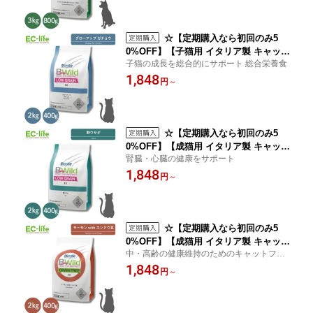
イフード 魚 野菜 ご飯 餌 小型 中型犬大
型 免疫力 皮膚 被毛 人工保存料/人工着
色料不使用
☆【定期購入なら初回のみ5
0%OFF】【子猫用 イタリア製 キャット
子猫の成長を総合的にサポート 総合栄養食
フード 400g/2kg】BWild ビーワイルド
1,848
グローアップ キトン ガチョウ 離乳期~1
円
～
2ヶ月 ローグレイン ペットフード ドラ
イフード 低アレルギー食 鵞鳥 鳥 高タ
ンパク 成長 ご飯 餌 小型猫 中型猫 大型
猫
☆【定期購入なら初回のみ5
0%OFF】【成猫用 イタリア製 キャット
腎臓・心臓の健康をサポート
フード 400g/2kg】BWild ビーワイルド
1,848
野ウサギ 1歳〜 ローグレイン ペットフ
円
～
ード ドライフード 低アレルギー食 総合
栄養食 兎 腎臓 心臓 ご飯 餌 小型猫 中型
猫 大型猫 高タンパク
☆【定期購入なら初回のみ5
0%OFF】【成猫用 イタリア製 キャット
中・高齢の健康維持のためのキャットフー
フード 400g/2kg】BWild ビーワイルド
ド 穀物不使用 総合栄養食
1,848
サーモン with エンドウ豆 1歳〜 ペット
円
～
フード ドライフード グレインフリー 穀
物アレルギー サーモン 魚 酸化物質 被
毛 皮膚ケア 毛並み ご飯 餌 小型猫 中型