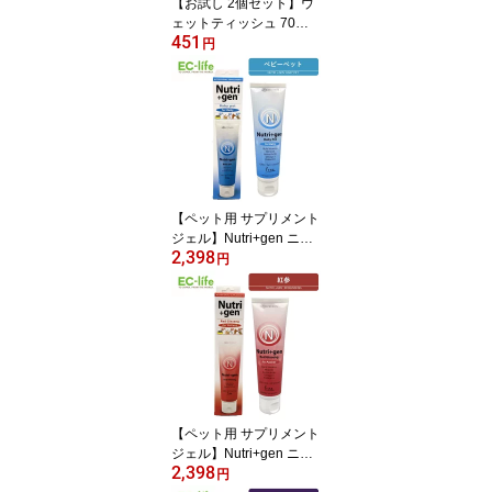
【お試し 2個セット】ウ
ェットティッシュ 70枚 ×
451
2袋（140枚） ペット用
円
アルコール不使用 ノンア
ルコール 厚手 舐めても
安心 アロエエキス 犬 い
ぬ 猫 ねこ お手入れ用品
お出かけ 散歩 体 足 日用
品 ペット用品 清潔 携帯
からだふき
【ペット用 サプリメント
ジェル】Nutri+gen ニュ
2,398
ートリプラスジェン （ベ
円
ビーペット）120g 幼犬
仔犬用 発育 成長 マルチ
ビタミン 栄養補助 ご飯
エサ おやつ
【ペット用 サプリメント
ジェル】Nutri+gen ニュ
2,398
ートリプラスジェン（紅
円