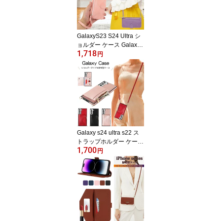
カバーGoogle Pixel10 Pi
xel 6a 4a (5G) 6pro 3A
ケース ピクセル6a ソフ
トバンク おしゃれ 蝶柄
GalaxyS23 S24 Ultra シ
ョルダー ケース Galaxy
1,718
A54 5G 手帳型 カバー S
円
23 FE 財布型 スマホカバ
ー ギャラクシー S23 S2
2 S21 ジッパーポッケト
Galaxy A53 A52 A32 5G
手帳 ショルダーストラッ
プ galaxy s22ultra s21ult
ra 肩掛け ショルダータ
イプ 可愛い Galaxy S21+
Galaxy s24 ultra s22 ス
トラップホルダー ケース
1,700
s21 s21+ ショルダース
円
トラップ 肩掛け s20 s20
+ plus 可調節長さ ショル
ダー スマホ カバー s10 s
10+ ギャラクシー note1
0+ note20 ultra 可愛い 財
布型 スマホケース S22 S
23 FE バッグ型 S9 S9+