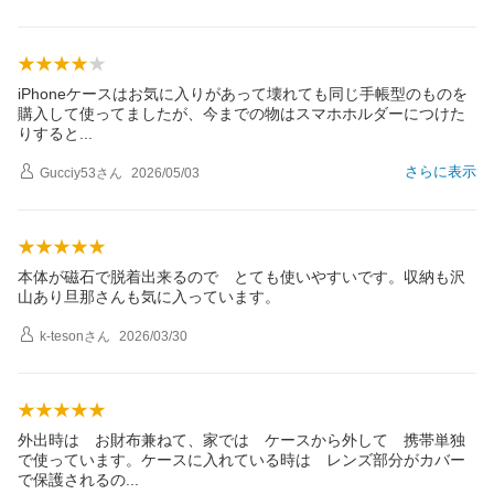
iPhoneケースはお気に入りがあって壊れても同じ手帳型のものを
購入して使ってましたが、今までの物はスマホホルダーにつけた
りする
と
さらに表示
Gucciy53
さん
2026/05/03
本体が磁石で脱着出来るので とても使いやすいです。収納も沢
山あり旦那さんも気に入っています。
k-teson
さん
2026/03/30
外出時は お財布兼ねて、家では ケースから外して 携帯単独
で使っています。ケースに入れている時は レンズ部分がカバー
で保護される
の