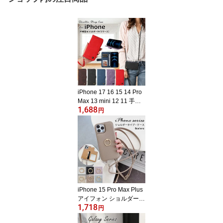
iPhone 17 16 15 14 Pro
Max 13 mini 12 11 手帳
1,688
型 ケース 16pro 17pro 1
円
5pro 13pro 12pro ショル
ダー アイフォン x xsmax
xr xs ショルダータイプ s
e 第 2 3 世代 iPhone14 i
Phone16e 2025 可愛い
ショルダーストラップ 11
pro se2 se3 スマホショ
ルダー iphone16 カバー
iPhone 15 Pro Max Plus
アイフォン ショルダー i
1,718
Phone13 iPhone12 リン
円
グ付き iPhone16 17 ケー