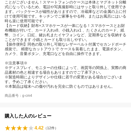
ことがございません！スマートフォンのケースは本体とマグネット分離
式になっているため、電話や写真撮影時にはサッと取り外して使用でき
ます。バックケースが磁性がありますので、冷蔵庫などの金属の上に付
けて使用可能です。キッチンでご家事をやる時、またはお風呂にはいる
時も楽に使用可能です。
【カード収納】財布+スマホケースが一体になる！スマホケースとお財
布機能が付いて、カード入れx8、小銭入れx1 、たくさんのカード、紙
幣、コイン、口紅、鍵お札またイヤフォンなど、定期券などを収納する
ことができます 小銭とカードも取り出しやすい。
【操作便利】同色の取り外し可能なレザーベルト付属でセカンドポーチ
感覚で。 精密なカットアウトで ケースを装着したまま、電源ボタン、
カメラ、音量ボタン、充電口などを自由に操作できます。
※注意事項※
※ディスプレイ、モニターの仕様によって、画質等の関係上、実際の商
品素材の色と相違する場合もありますのでご了承下さい。
※製造時期によりデザインや仕様に若干の変更がある場合がございま
す。予めご了承ください。
※本製品は端末への傷や汚れを完全に防ぐものではありません。
商品番号：g-cm4
購入した人のレビュー
4.42
（
12
件）