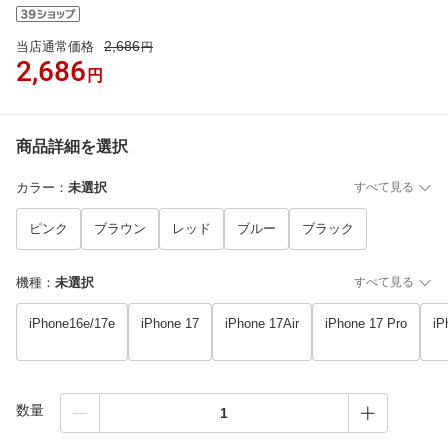
2,686
当店通常価格
円
2,686
円
商品詳細を選択
カラー
：
未選択
すべて見る
ピンク
ブラウン
レッド
ブルー
ブラック
機種
：
未選択
すべて見る
iPhone16e/17e
iPhone 17
iPhone 17Air
iPhone 17 Pro
iP
数量