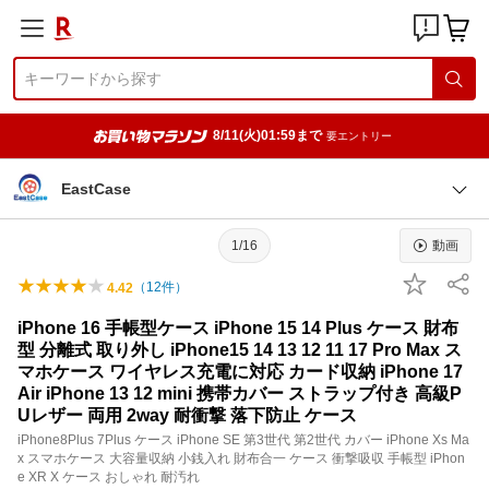
8/11(火)01:59まで
要エントリー
EastCase
1/16
動画
（
12
件）
4.42
iPhone 16 手帳型ケース iPhone 15 14 Plus ケース 財布
型 分離式 取り外し iPhone15 14 13 12 11 17 Pro Max ス
マホケース ワイヤレス充電に対応 カード収納 iPhone 17
Air iPhone 13 12 mini 携帯カバー ストラップ付き 高級P
Uレザー 両用 2way 耐衝撃 落下防止 ケース
iPhone8Plus 7Plus ケース iPhone SE 第3世代 第2世代 カバー iPhone Xs Ma
x スマホケース 大容量収納 小銭入れ 財布合一 ケース 衝撃吸収 手帳型 iPhon
e XR X ケース おしゃれ 耐汚れ