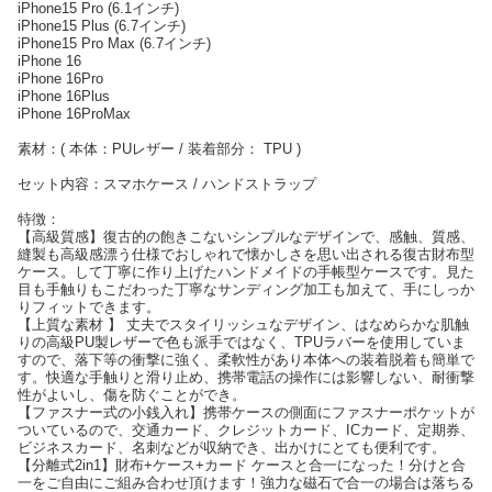
iPhone15 Pro (6.1インチ)
iPhone15 Plus (6.7インチ)
iPhone15 Pro Max (6.7インチ)
iPhone 16
iPhone 16Pro
iPhone 16Plus
iPhone 16ProMax
素材：( 本体：PUレザー / 装着部分： TPU )
セット内容：スマホケース / ハンドストラップ
特徴：
【高級質感】復古的の飽きこないシンプルなデザインで、感触、質感、
縫製も高級感漂う仕様でおしゃれで懐かしさを思い出される復古財布型
ケース。して丁寧に作り上げたハンドメイドの手帳型ケースです。見た
目も手触りもこだわった丁寧なサンディング加工も加えて、手にしっか
りフィットできます。
【上質な素材 】 丈夫でスタイリッシュなデザイン、はなめらかな肌触
りの高級PU製レザーで色も派手ではなく、TPUラバーを使用していま
すので、落下等の衝撃に強く、柔軟性があり本体への装着脱着も簡単で
す。快適な手触りと滑り止め、携帯電話の操作には影響しない、耐衝撃
性がよいし、傷を防ぐことができ。
【ファスナー式の小銭入れ】携帯ケースの側面にファスナーポケットが
ついているので、交通カード、クレジットカード、ICカード、定期券、
ビジネスカード、名刺などが収納でき、出かけにとても便利です。
【分離式2in1】財布+ケース+カード ケースと合一になった！分けと合
一をご自由にご組み合わせ頂けます！強力な磁石で合一の場合は落ちる