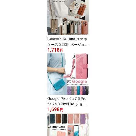
ス ミラー付き 13 12 11 x
xsmax xr xs ショルダー
バッグ 7 8 se 第2世代 第
3世代 大人女子 14Pro 13
Pro 12Pro 11Pro カード
入れ 肩掛け se2 se3 可愛
い ショルダーストラップ
Galaxy S24 Ultra スマホ
ケース S23用 ベージュ
1,718
ショルダータイプ Galax
円
y S23 Ultra S22 S21 ケ
ース ショルダーストラッ
プ ギャラクシー S21+ Pl
us S20 S20+ カバー スマ
ホショルダー A53用 A54
A52 5G スマホカバー カ
ード入れ Note20Ultra No
te10+ 保護ケース S10 S
Google Pixel 6a 7 6 Pro
10+
5a 7a 8 Pixel 8A ショル
1,698
ダータイプ スマホケース
円
グーグル ピクセル5a 5g
ショルダーストラップ G
oogle Pixel10 手帳型
蝶々 Pixel 5A 5G スマホ