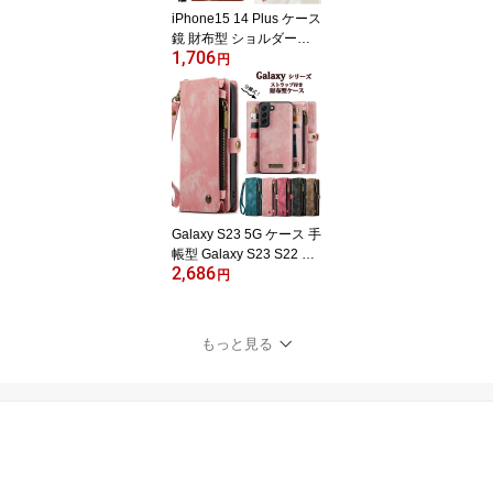
カード入れ スタンド機能
iPhone15 14 Plus ケース
鏡 財布型 ショルダーケ
1,706
ース iPhone15 14 13 12
円
11 17 Pro Max ケース ス
トラップ付き 手帳型 iPh
one 13 12 mini 携帯ケー
ス ミラー 肩がけ 首掛け
斜め掛け レザー iPhone1
7Air ケース iPhone 16 1
7 Proケース iPhone SE
第3/2世代 保護ケース
Galaxy S23 5G ケース 手
帳型 Galaxy S23 S22 S2
2,686
1 Ultra 5G ケース 財布型
円
ストラップ ビジネス風 P
Uレザー スタンド機能 G
alaxy S22 S21 S20+ 5G
もっと見る
ケース お洒落 ワイヤレ
ス充電 取り外し Galaxy
S10+ ケース 大容量収納
Galaxy Z Fold4 5G ケー
ス ICカード収納 滑り防
止