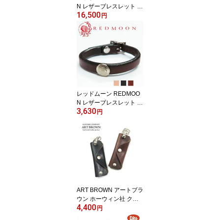
N レザーブレスレット Y
16,500
K-WBS シルバー925 銀
円
チャーム付き サドルレザ
ー 多重巻き
レッドムーン REDMOO
N レザーブレスレット R
3,630
M-WBA コンチョ付き サ
円
ドルレザー
ART BROWN アートブラ
ウン ホーウィン社 クロ
4,400
ムエクセル レザー キー
円
ホルダー ホック留め 本