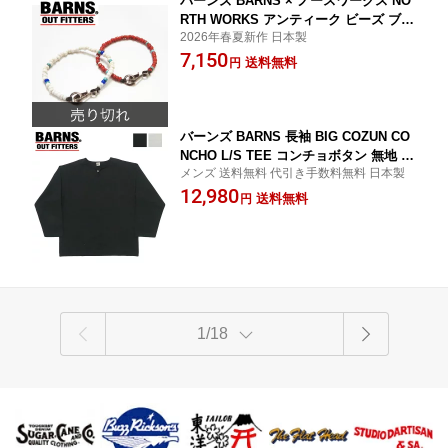
バーンズ BARNS × ノースワークス NO
RTH WORKS アンティーク ビーズ ブレ
2026年春夏新作 日本製
スレット BR-8801W 【2026年春夏新
7,150
作】
送料無料
円
バーンズ BARNS 長袖 BIG COZUN CO
NCHO L/S TEE コンチョボタン 無地 T
メンズ 送料無料 代引き手数料無料 日本製
シャツ BR-26136
12,980
送料無料
円
1/18