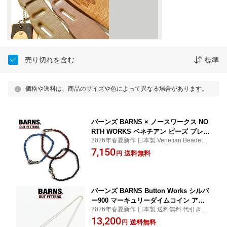
売り切れを含む
標準
価格や送料は、商品のサイズや色によって異なる場合があります。
バーンズ BARNS × ノースワークス NO
RTH WORKS ベネチアン ビーズ ブレス
2026年春夏新作 日本製 Venetian Beaded B
レット BR-8465 【2026年春夏新作】
racelet
7,150
送料無料
円
バーンズ BARNS Button Works シルバ
ー900 マーキュリーダイムコイン アポ
2026年春夏新作 日本製 送料無料 代引き手
ロコンチョ ネックレス BW-0149 【2026
数料無料
13,200
年春夏新作】
送料無料
円