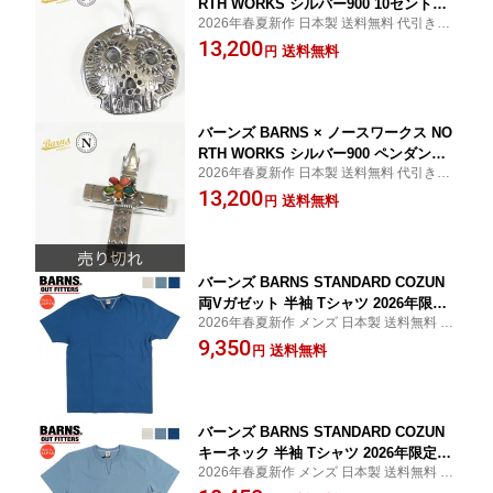
RTH WORKS シルバー900 10セントコ
2026年春夏新作 日本製 送料無料 代引き手
イン ペンダントトップ MEXICAN SKU
数料無料
13,200
LL BR-7011W 【2026年春夏新作】
送料無料
円
バーンズ BARNS × ノースワークス NO
RTH WORKS シルバー900 ペンダント
2026年春夏新作 日本製 送料無料 代引き手
トップ CROSS FLOWER BR-7014W
数料無料
13,200
【2026年春夏新作】
送料無料
円
バーンズ BARNS STANDARD COZUN
両Vガゼット 半袖 Tシャツ 2026年限定
2026年春夏新作 メンズ 日本製 送料無料 代
カラー BR-8145【2026年春夏新作】
引き手数料無料
9,350
送料無料
円
バーンズ BARNS STANDARD COZUN
キーネック 半袖 Tシャツ 2026年限定カ
2026年春夏新作 メンズ 日本製 送料無料 代
ラー BR-8147 【2026年春夏新作】
引き手数料無料