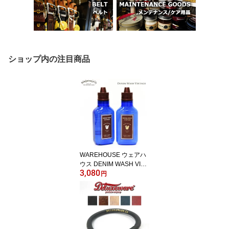
ショップ内の注目商品
WAREHOUSE ウェアハ
ウス DENIM WASH VINT
3,080
AGE 500ml デニムウォ
円
ッシュ ヴィンテージ 洗
濯用洗剤 洗浄剤 WH522
1