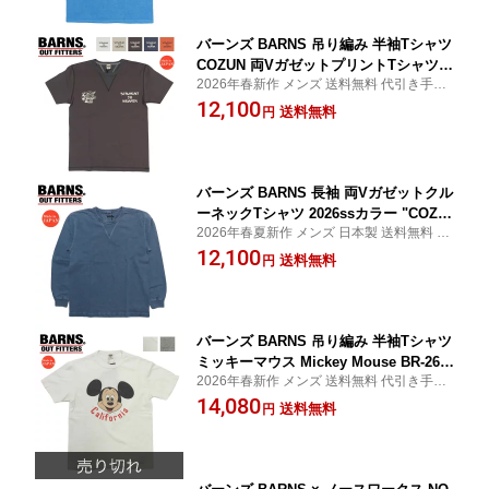
バーンズ BARNS 吊り編み 半袖Tシャツ
COZUN 両VガゼットプリントTシャツ G
2026年春新作 メンズ 送料無料 代引き手数
USSET BR-26180【2026年春夏新作】
料無料 日本製
12,100
送料無料
円
バーンズ BARNS 長袖 両Vガゼットクル
ーネックTシャツ 2026ssカラー "COZU
2026年春夏新作 メンズ 日本製 送料無料 代
N" ヴィンテージ ピグメント ユニオンス
引手数料無料 フラットシーマー
12,100
ペシャル BR-3043PG-26【2026年春夏新
送料無料
円
作】
バーンズ BARNS 吊り編み 半袖Tシャツ
ミッキーマウス Mickey Mouse BR-261
2026年春新作 メンズ 送料無料 代引き手数
83【2026年春夏新作】
料無料 日本製
14,080
送料無料
円