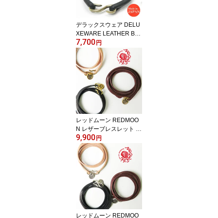
デラックスウェア DELU
XEWARE LEATHER BR
7,700
ACELET レザー ブレス
円
レット DLE-001
レッドムーン REDMOO
N レザーブレスレット Y
9,900
K-WBB ブラス 真鍮 チャ
円
ーム付き サドルレザー
レッドムーン REDMOO