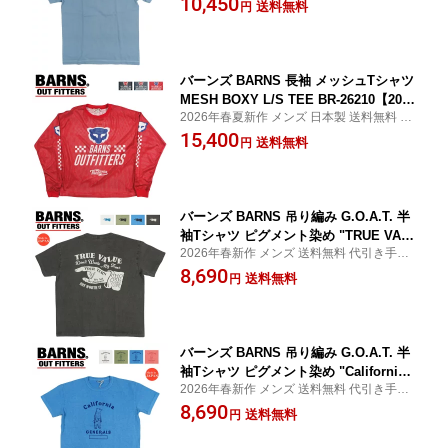
10,450
送料無料
円
バーンズ BARNS 長袖 メッシュTシャツ
MESH BOXY L/S TEE BR-26210【2026
2026年春夏新作 メンズ 日本製 送料無料 代
年春夏新作】
引手数料無料
15,400
送料無料
円
バーンズ BARNS 吊り編み G.O.A.T. 半
袖Tシャツ ピグメント染め "TRUE VAL
2026年春新作 メンズ 送料無料 代引き手数
UE" プリントTシャツ BR-26154【2026
料無料 日本製
8,690
年春夏新作】
送料無料
円
バーンズ BARNS 吊り編み G.O.A.T. 半
袖Tシャツ ピグメント染め "California
2026年春新作 メンズ 送料無料 代引き手数
Bear" プリントTシャツ BR-26153【202
料無料 日本製
8,690
6年春夏新作】
送料無料
円