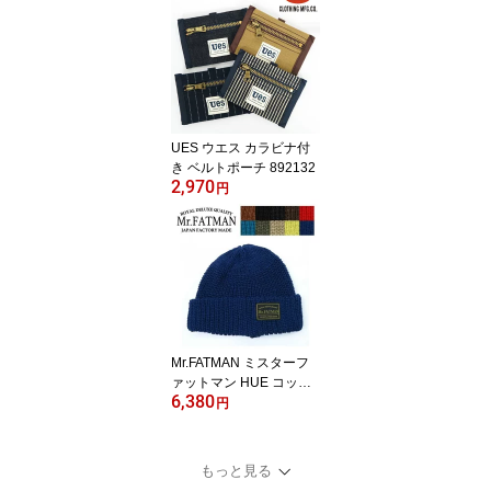
革 VNF00189AB
UES ウエス カラビナ付
き ベルトポーチ 892132
2,970
円
Mr.FATMAN ミスターフ
ァットマン HUE コット
6,380
ンニット ワッチキャップ
円
FAT HATTER No.519101
0
もっと見る