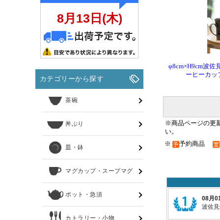
φ8cm×H9cm波
ーヒーカップ
※商品ページの更
い。
※
予約商品