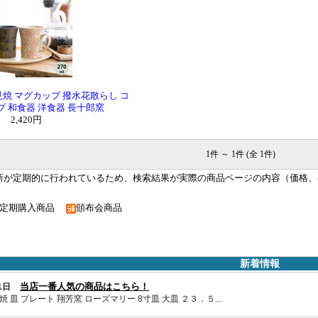
佐見焼 マグカップ 撥水花散らし コ
 和食器 洋食器 長十郎窯
2,420円
1件 ～ 1件 (全 1件)
新が定期的に行われているため、検索結果が実際の商品ページの内容（価格、
定期購入商品
頒布会商品