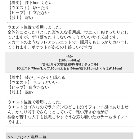
【着丈】 膝下5cmくらい
【ウエスト】 ゆったり
【ヒップ】 目立たない
【股上】 深め
ウエスト位置で着用しました。
全体的にゆったりとした楽ちんな着用感。ウエストもゆったりとし
ていますが、ずり落ちたりしないちょうどいいサイズ感です。
スカートのようなフレアシルエットで、腰周りもしっかりカバーし
てくれます。ポケットがあるのも嬉しいですね！
ゆか
［169cm/60kg］
[普段Lサイズ/体型:標準/骨格ナチュラル]
[ウエスト:75cm/ヒップ:95cm/太もも:56cm/股下:81cm/ふくらはぎ:36cm]
【着丈】 膝がしっかりと隠れる
【ウエスト】 ちょうどいい
【ヒップ】 目立たない
【股上】 深め
ウエスト位置で着用しました。
ウエストはゴムなのでラクチン◎どこも沿うフィット感はありませ
ん。かなり薄手でさらっとしていて、軽い穿き心地が◎
柄物が苦手な人手も挑戦しやすそうな落ち着いたカラーもポイント
ですよ。
>> パンツ 商品一覧