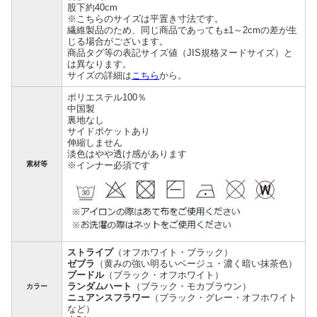
股下約40cm
※こちらのサイズは平置き寸法です。
繊維製品のため、同じ商品であっても±1～2cmの差が生
じる場合がございます。
商品タグ等の表記サイズ値（JIS規格ヌードサイズ）と
は異なります。
サイズの詳細は
こちら
から。
ポリエステル100％
中国製
裏地なし
サイドポケットあり
伸縮しません
淡色はやや透け感があります
素材等
※インナー必須です
ストライプ
（オフホワイト・ブラック）
ゼブラ
（黄みの強い明るいベージュ・濃く暗い抹茶色）
プードル
（ブラック・オフホワイト）
ランダムハート
（ブラック・モカブラウン）
カラー
ニュアンスフラワー
（ブラック・グレー・オフホワイト
など）