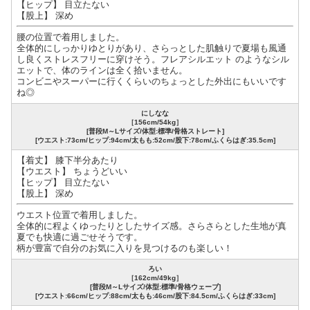
【ヒップ】 目立たない
【股上】 深め
腰の位置で着用しました。
全体的にしっかりゆとりがあり、さらっとした肌触りで夏場も風通
し良くストレスフリーに穿けそう。フレアシルエット のようなシル
エットで、体のラインは全く拾いません。
コンビニやスーパーに行くくらいのちょっとした外出にもいいです
ね◎
にしなな
［156cm/54kg］
[普段M～Lサイズ/体型:標準/骨格ストレート]
[ウエスト:73cm/ヒップ:94cm/太もも:52cm/股下:78cm/ふくらはぎ:35.5cm]
【着丈】 膝下半分あたり
【ウエスト】 ちょうどいい
【ヒップ】 目立たない
【股上】 深め
ウエスト位置で着用しました。
全体的に程よくゆったりとしたサイズ感。さらさらとした生地が真
夏でも快適に過ごせそうです。
柄が豊富で自分のお気に入りを見つけるのも楽しい！
ろい
［162cm/49kg］
[普段M～Lサイズ/体型:標準/骨格ウェーブ]
[ウエスト:66cm/ヒップ:88cm/太もも:46cm/股下:84.5cm/ふくらはぎ:33cm]