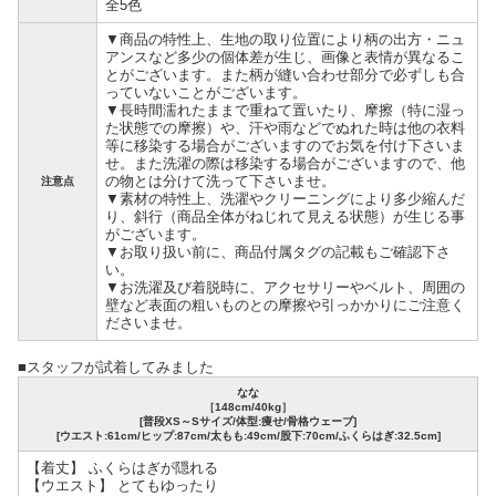
全5色
▼商品の特性上、生地の取り位置により柄の出方・ニュ
アンスなど多少の個体差が生じ、画像と表情が異なるこ
とがございます。また柄が縫い合わせ部分で必ずしも合
っていないことがございます。
▼長時間濡れたままで重ねて置いたり、摩擦（特に湿っ
た状態での摩擦）や、汗や雨などでぬれた時は他の衣料
等に移染する場合がございますのでお気を付け下さいま
せ。また洗濯の際は移染する場合がございますので、他
の物とは分けて洗って下さいませ。
注意点
▼素材の特性上、洗濯やクリーニングにより多少縮んだ
り、斜行（商品全体がねじれて見える状態）が生じる事
がございます。
▼お取り扱い前に、商品付属タグの記載もご確認下さ
い。
▼お洗濯及び着脱時に、アクセサリーやベルト、周囲の
壁など表面の粗いものとの摩擦や引っかかりにご注意く
ださいませ。
■スタッフが試着してみました
なな
［148cm/40kg］
[普段XS～Sサイズ/体型:痩せ/骨格ウェーブ]
[ウエスト:61cm/ヒップ:87cm/太もも:49cm/股下:70cm/ふくらはぎ:32.5cm]
【着丈】 ふくらはぎが隠れる
【ウエスト】 とてもゆったり