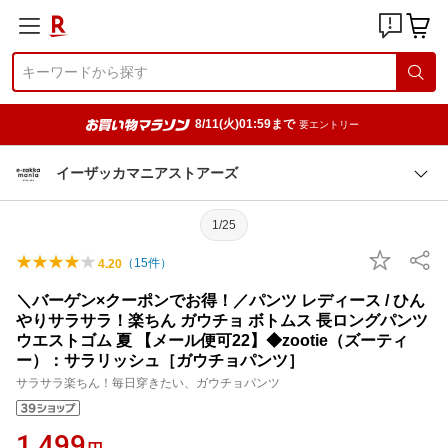
8/11(火)01:59まで
要エントリー
イーザッカマニアストアーズ
1/25
（
15
件）
4.20
＼バーゲン×クーポンでお得！／パンツ レディース / ひん
やりサラサラ！楽ちん ガウチョ ボトムス 長ロングパンツ
ウエストゴム 夏 【メール便可22】◆zootie（ズーティ
ー）：サラリッシュ［ガウチョパンツ］
サラサラ楽ちん！毎日穿きたい、ガウチョパンツ
1,499