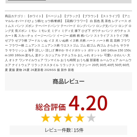
商品カテゴリ：【ホワイト】【ベージュ】【ブラック】【ブラウン】【ストライプ】【アニ
マル/レオパード/ひょう柄/ヒョウ柄/豹柄】【花柄/フラワー】 白 肌色 黒 茶色 レディース ボ
トムス パンツ ズボン テーパードパンツ テーパード ロングパンツ ロング丈パンツ ロング ロ
ング丈 長ズボン ミモレ ミモレ丈 ミディ ミディ丈 膝下 ひざ下 ガウチョパンツ ガウチョ ス
カート風 スカ―チョ イージーパンツ イージー 総柄 柄 柄パンツ ストライプ ストライプ柄
ゼブラ ゼブラ柄 プードル いぬ イヌ 犬 いぬ柄 イヌ柄 犬柄 ハート ハート柄 花 花柄 フラワ
ー フラワー柄 ニュアンス ニュアンス柄 ウエストゴム ゴム 総ゴム 内ゴム さらさら サラサ
ラ サラリッシュ 薄手 涼しい 涼しげ 爽やか サイドポケット ポケット 140 140cm 150 150c
m 160 160cm 楽ちん 楽チン カジュアル ナチュラル おしゃれ オシャレ 可愛い かわいい 大
人 オトナ ワンマイルウェア ワンマイル おうち時間 おうち服 部屋着 ルームウェア ルームウ
エア ナイトウェア リラックススタイル リラックス リラクシー 20代 30代 40代 50代 60代
夏 夏服 夏物 26夏 26夏新着 2026SS 服 新作 新着