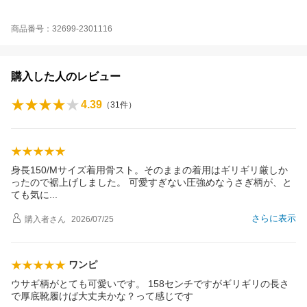
商品番号：32699-2301116
購入した人のレビュー
4.39
（
31
件）
身長150/Mサイズ着用骨スト。そのままの着用はギリギリ厳しか
ったので裾上げしました。 可愛すぎない圧強めなうさぎ柄が、と
ても気
に
さらに表示
購入者
さん
2026/07/25
ワンピ
ウサギ柄がとても可愛いです。 158センチですがギリギリの長さ
で厚底靴履けば大丈夫かな？って感じです