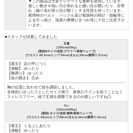
▼この製品は大変デリケートな素材を使用しています。
激しい動きや強い力が加わると縫い目が開いたり、目寄
れ（織り糸が滑り目が開く）する性質を持っています。
着用時のベルト、バックル及び着脱時の時計・指輪等に
よる引っ掛け、強度の摩擦ひきつれ等に十分ご注意下さ
いませ。
■スタッフが試着してみました
豆腐
［155cm/53kg］
[普段Mサイズ/体型:グラマー/骨格ウェーブ]
[ウエスト:65.5cm/ヒップ:94cm/太もも:59cm/腕周り:27cm]
【着丈】 足の甲につく
【身幅】 ゆったり
【胸周り】 ゆったり
【首の開き】 広め
胸の位置に合わせて紐を調節しました。
全体的にゆったりとしたサイズ感で、身体のラインを拾うことなく
ストレスフリー。紐で丈感を調整できるのが嬉しいですね◎
ろい
［162cm/49kg］
[普段Lサイズ/体型:標準/骨格ウェーブ]
[ウエスト:66cm/ヒップ:88cm/太もも:46cm/腕周り:23cm]
【着丈】 くるぶしあたり
【身幅】 ゆったり