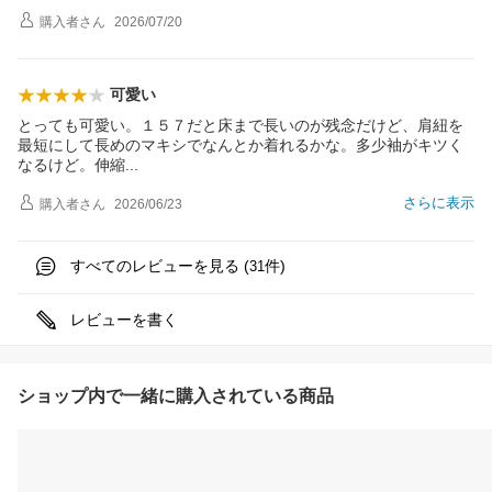
購入者
さん
2026/07/20
可愛い
とっても可愛い。１５７だと床まで長いのが残念だけど、肩紐を
最短にして長めのマキシでなんとか着れるかな。多少袖がキツく
なるけど。伸
縮
さらに表示
購入者
さん
2026/06/23
すべてのレビューを見る (
件)
31
レビューを書く
ショップ内で一緒に購入されている商品