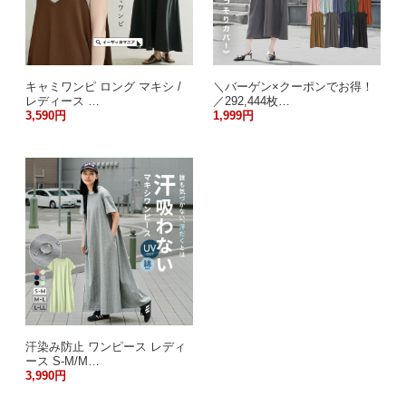
キャミワンピ ロング マキシ /
＼バーゲン×クーポンでお得！
レディース …
／292,444枚…
3,590円
1,999円
汗染み防止 ワンピース レディ
ース S-M/M…
3,990円