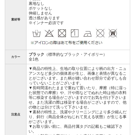
裏地なし
ポケットなし
伸縮しません
透け感があります
素材等
※インナー必須です
ブラック
（標準的なブラック・アイボリー）
カラー
全1色
▼商品の特性上、生地の取り位置により柄の出方・ニュ
アンスなど多少の個体差が生じ、画像と表情が異なるこ
とがございます。また柄が縫い合わせ部分で必ずしも合
っていないことがございます。
▼長時間濡れたままで重ねて置いたり、摩擦（特に湿っ
た状態での摩擦）や、汗や雨などでぬれた時は他の衣料
等に移染する場合がございますのでお気を付け下さいま
せ。また洗濯の際は移染する場合がございますので、他
の物とは分けて洗って下さいませ。
▼素材の特性上、洗濯やクリーニングにより多少縮んだ
注意点
り、斜行（商品全体がねじれて見える状態）が生じる事
がございます。
▼お取り扱い前に、商品付属タグの記載もご確認下さ
い。