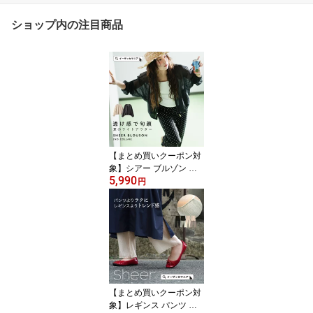
ショップ内の注目商品
【まとめ買いクーポン対
象】シアー ブルゾン 羽
5,990
織り レディース / アウタ
円
ー ライトアウター シア
ーアウター 羽織もの 長
袖 透け感 涼しい 紫外線
対策 冷房対策 薄手 体型
カバー ゆったり 夏 【メ
ール便可22】◆zootie
（ズーティー）：シアー
ブルゾン［ノーカラー］
【まとめ買いクーポン対
象】レギンス パンツ シ