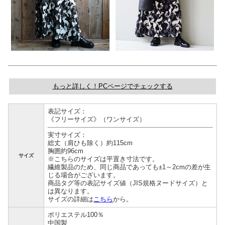
もっと詳しく！PCページでチェックする
表記サイズ：
《フリーサイズ》（ワンサイズ）
実寸サイズ：
総丈（肩ひも除く）約115cm
胸囲約96cm
サイズ
※こちらのサイズは平置き寸法です。
繊維製品のため、同じ商品であっても±1～2cmの差が生
じる場合がございます。
商品タグ等の表記サイズ値（JIS規格ヌードサイズ）と
は異なります。
サイズの詳細は
こちら
から。
ポリエステル100％
中国製