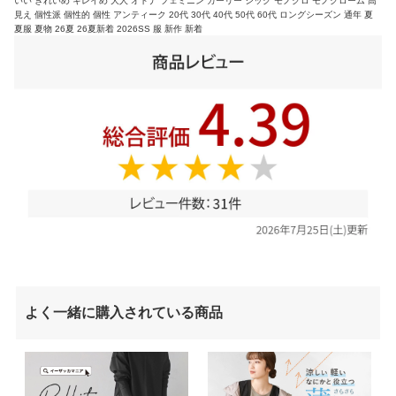
いい きれいめ キレイめ 大人 オトナ フェミニン ガーリー シック モノクロ モノクローム 高
見え 個性派 個性的 個性 アンティーク 20代 30代 40代 50代 60代 ロングシーズン 通年 夏
夏服 夏物 26夏 26夏新着 2026SS 服 新作 新着
よく一緒に購入されている商品