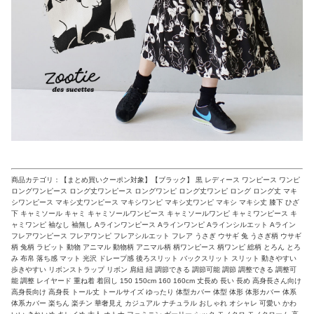
商品カテゴリ：【まとめ買いクーポン対象】【ブラック】 黒 レディース ワンピース ワンピ
ロングワンピース ロング丈ワンピース ロングワンピ ロング丈ワンピ ロング ロング丈 マキ
シワンピース マキシ丈ワンピース マキシワンピ マキシ丈ワンピ マキシ マキシ丈 膝下 ひざ
下 キャミソール キャミ キャミソールワンピース キャミソールワンピ キャミワンピース キ
ャミワンピ 袖なし 袖無し Aラインワンピース Aラインワンピ Aラインシルエット Aライン
フレアワンピース フレアワンピ フレアシルエット フレア うさぎ ウサギ 兔 うさぎ柄 ウサギ
柄 兔柄 ラビット 動物 アニマル 動物柄 アニマル柄 柄ワンピース 柄ワンピ 総柄 とろん とろ
み 布帛 落ち感 マット 光沢 ドレープ感 後ろスリット バックスリット スリット 動きやすい
歩きやすい リボンストラップ リボン 肩紐 紐 調節できる 調節可能 調節 調整できる 調整可
能 調整 レイヤード 重ね着 着回し 150 150cm 160 160cm 丈長め 長い 長め 高身長さん向け
高身長向け 高身長 トール丈 トールサイズ ゆったり 体型カバー 体型 体形 体形カバー 体系
体系カバー 楽ちん 楽チン 華奢見え カジュアル ナチュラル おしゃれ オシャレ 可愛い かわ