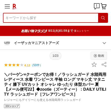
8/11(火)01:59まで
要エントリー
イーザッカマニアストアーズ
1/23
動画
（
50
件）
4.12
＼バーゲン×クーポンでお得！／ラッシュガード 水陸両用
レディース 水着 ワンピース 半袖 ロング マキシ丈 マタニ
ティ 膝下 UVカット オシャレ ゆったり 体型カバー 夏
【メール便可22】◆zootie（ズーティー）：DAILY UTILI
TY ラッシュガード［フレアワンピース］
レジャーにもデイリーにも使える水陸両用ラッシュガード