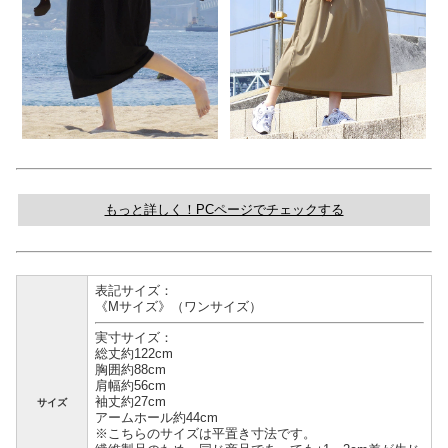
もっと詳しく！PCページでチェックする
表記サイズ：
《Mサイズ》（ワンサイズ）
実寸サイズ：
総丈約122cm
胸囲約88cm
肩幅約56cm
袖丈約27cm
サイズ
アームホール約44cm
※こちらのサイズは平置き寸法です。