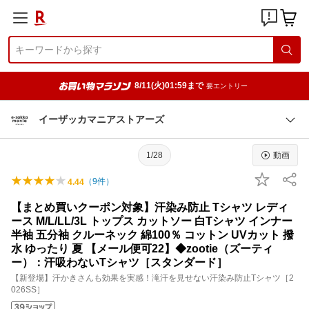
8/11(火)01:59まで
要エントリー
イーザッカマニアストアーズ
1/28
動画
（
9
件）
4.44
【まとめ買いクーポン対象】汗染み防止 Tシャツ レディ
ース M/L/LL/3L トップス カットソー 白Tシャツ インナー
半袖 五分袖 クルーネック 綿100％ コットン UVカット 撥
水 ゆったり 夏 【メール便可22】◆zootie（ズーティ
ー）：汗吸わないTシャツ［スタンダード］
【新登場】汗かきさんも効果を実感！滝汗を見せない汗染み防止Tシャツ［2
026SS］