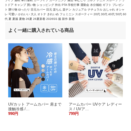
ライブ 運転 車の運転 カーライフ ガーデニング 園芸 草むしり ゴルフ テニス スポーツ アウ
トドア キャンプ 買い物 ショッピング 外出 PTA 学校行事 運動会 水分補給 ギフト プレゼン
ト 贈り物 ゆったり 目元カバー 目元 楽ちん 楽チン カジュアル ナチュラル おしゃれ オシャ
レ 可愛い かわいい 大人 オトナ きれいめ フェミニン スポーティー 20代 30代 40代 50代 60
代 夏 夏服 夏物 26夏 26夏新着 2026SS 服 新作 新着
よく一緒に購入されている商品
UVカット アームカバー 肩まで
アームカバー UVケア レディー
接触冷感 /…
ス / UVア…
990円
799円