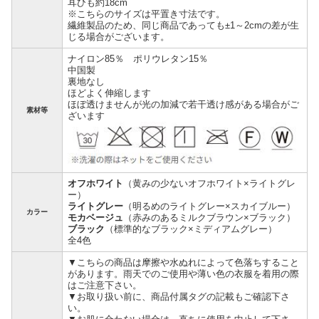
耳ひも約18cm
※こちらのサイズは平置き寸法です。
繊維製品のため、同じ商品であっても±1～2cmの差が生
じる場合がございます。
ナイロン85％ ポリウレタン15％
中国製
裏地なし
ほどよく伸縮します
ほぼ透けませんが光の加減で若干透け感がある場合がご
素材等
ざいます
オフホワイト
（黄みの少ないオフホワイト×ライトグレ
ー）
ライトグレー
（明るめのライトグレー×スカイブルー）
カラー
モカベージュ
（赤みのあるミルクブラウン×ブラック）
ブラック
（標準的なブラック×ミディアムグレー）
全4色
▼こちらの商品は摩擦や水ぬれによって色落ちすること
があります。雨天でのご使用や薄い色の衣服を着用の際
はご注意下さい。
▼お取り扱い前に、商品付属タグの記載もご確認下さ
い。