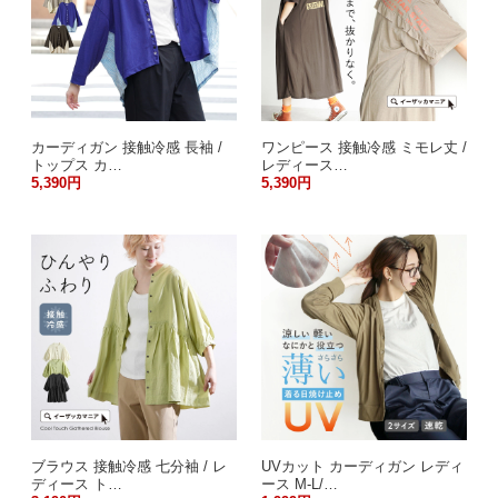
カーディガン 接触冷感 長袖 /
ワンピース 接触冷感 ミモレ丈 /
トップス カ…
レディース…
5,390円
5,390円
ブラウス 接触冷感 七分袖 / レ
UVカット カーディガン レディ
ディース ト…
ース M-L/…