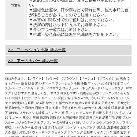
▼お肌に合わない場合は、直ちに使用を中止して下さ
い。
注意点
▼濃紺色は擦や、汗や雨などで諦れた際、他の水類に色
が移ることがありますのでご注意ください。
▼本来の用途以外でのご使用はお止めください。
▼洗濯の際はネットに入れてお洗濯下さい。
▼タンブラー乾果はお避け下さい。
▼生成・染色商品には無生光洗剤をご使用下さい。
>> ファッション小物 商品一覧
>> アームカバー 商品一覧
商品カテゴリ：【ホワイト】【グレー】【ブラウン】【ベージュ】【ブラック】 白 灰色 ラ
イトグレー 茶色 肌色 黒 レディース ファッション小物 小物 ファッション雑貨 雑貨 フェイ
スカバー フェイスガード フェイスマスク ネックカバー ネックガード UVカットマスク UVマ
スク 日よけマスク 息苦しくない マスク 呼吸しやすい 眼鏡が曇らない サングラスが曇らな
い 口元開く 口元オープン セパレート 接触冷感 冷感 ひんやり 涼しい クール UVカット UV
ケア UV対策 UV遮蔽 UV 紫外線カット 紫外線ケア 紫外線対策 紫外線 日焼けケア 日焼け対
策 日焼け防止 日焼け 日除け 日よけ 着る日焼け止め 着るUVカット 暑さ対策 猛暑 酷暑 炎天
下 UPF50 UPF50+ シミ対策 スキンケア 顔 首 ネック デコルテ 首の後ろ 首うしろ うなじ 3
60度 ガード 耳掛け 耳紐 紐調節 調節できる 調節可能 調節 調整できる 調整可能 調整 アジャ
スター マジックテープ 面ファスナー 髪が絡まない 細リブ リブ メロウ メロウフリル フリル
縁取り バイカラー 配色 持ち運び 持ち歩き コンパクト ジップ付き 洗える 洗濯可能 洗濯で
きる 旅行 おでかけ ウォーキング ジョギング ランニング 自転車 サイクリング 通勤 通学 ド