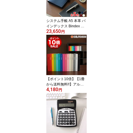
システム手帳 A5 本革 バ
インデックス Bindex ア
23,650
ルモ A15 ネイビー デス
円
クサイズ リング15mm
（AA98-2）【システム
手帳 革 馬革 ホースレザ
ー 紺 デザイン おしゃれ
大人 ギフト プレゼン
ト】
【ポイント10倍】【1冊
から送料無料!!】アルバ
4,180
ム デルフォニックス PD
円
フォトアルバム リングL
（本体のみ）（PD04 / 5
00174）【DELFONICS
写真 大容量 3段 台紙 黒
台紙 粘着 ポケット スク
ラップ デザイン おしゃ
れ カラフル インテリア
雑貨】