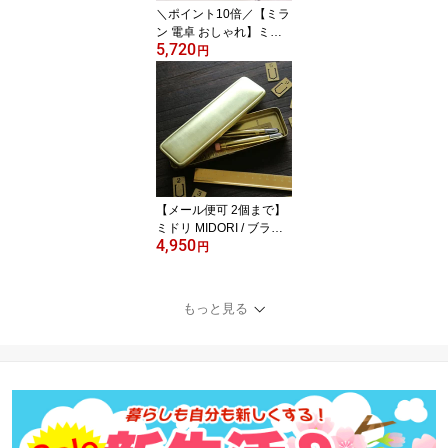
＼ポイント10倍／【ミラ
ン 電卓 おしゃれ】ミラ
5,720
ン MILAN / 電卓 16桁 ブ
円
ラック（152016BL）
【メール便可 2個まで】
ミドリ MIDORI / ブラス
4,950
プロダクト ペンケース
円
缶ペンケース 無垢 真鍮
製（41779006）【デザ
イン おしゃれ かわいい
もっと見る
筆箱 カンペンケース】