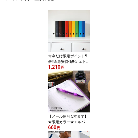
☆今だけ限定ポイント5
倍!!＆激安特価!!☆ エトラ
1,210
ンジェ ディ コスタリカ /
円
レバーファイル A4 2穴
背幅60mm（CUO-01 / S
BD1-A4）【etranger di c
ostarica ファイル リング
ファイル レバーアーチフ
ァイル 縦型 大容量 デザ
イン おしゃれ カラフ
ル】
【メール便可 5本まで】
★限定カラー★エルバン
660
J.HERBIN / カートリッジ
円
インク用 ローラーボール