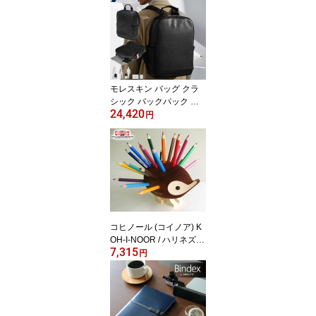
ペン（スケルトン ヴィオ
レパンセ）（hb-pen03v
p）【ローラーボール 水
性 ボールペン デザイン
おしゃれ フランス 輸入
筆記具】
モレスキン バッグ クラ
シック バックパック ブ
24,420
ラック（713679）（518
円
0279）【MOLESKINE
リュック メンズ レディ
ース カバン おしゃれ ビ
ジネス 大人】
コヒノール (コイノア) K
OH-I-NOOR / ハリネズミ
7,315
色鉛筆スタンド (小) 24本
円
セット （520706）【色
鉛筆 ペンスタンド デザ
イン おしゃれ かわいい
輸入】