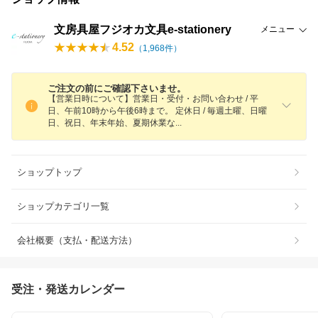
文房具屋フジオカ文具e-stationery
メニュー
4.52
（
1,968
件）
ご注文の前にご確認下さいませ。
【営業日時について】営業日・受付・お問い合わせ / 平
日、午前10時から午後6時まで。 定休日 / 毎週土曜、日曜
日、祝日、年末年始、夏期休業
な
ショップトップ
ショップカテゴリ一覧
会社概要（支払・配送方法）
受注・発送カレンダー