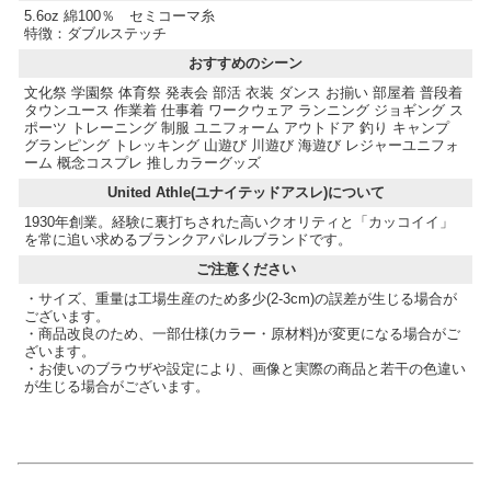
5.6oz 綿100％ セミコーマ糸
特徴：ダブルステッチ
おすすめのシーン
文化祭 学園祭 体育祭 発表会 部活 衣装 ダンス お揃い 部屋着 普段着
タウンユース 作業着 仕事着 ワークウェア ランニング ジョギング ス
ポーツ トレーニング 制服 ユニフォーム アウトドア 釣り キャンプ
グランピング トレッキング 山遊び 川遊び 海遊び レジャーユニフォ
ーム 概念コスプレ 推しカラーグッズ
United Athle(ユナイテッドアスレ)について
1930年創業。経験に裏打ちされた高いクオリティと「カッコイイ」
を常に追い求めるブランクアパレルブランドです。
ご注意ください
・サイズ、重量は工場生産のため多少(2-3cm)の誤差が生じる場合が
ございます。
・商品改良のため、一部仕様(カラー・原材料)が変更になる場合がご
ざいます。
・お使いのブラウザや設定により、画像と実際の商品と若干の色違い
が生じる場合がございます。