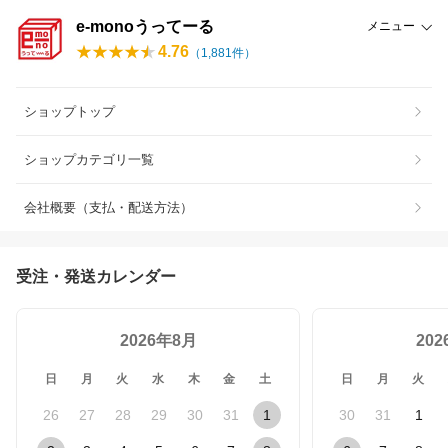
e-monoうってーる
メニュー
4.76
（
1,881
件）
ショップトップ
ショップカテゴリ一覧
会社概要（支払・配送方法）
受注・発送カレンダー
2026年8月
20
日
月
火
水
木
金
土
日
月
火
26
27
28
29
30
31
1
30
31
1