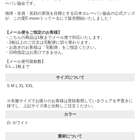
ーパン協会です。
地球・全員・笑顔の実現を目標とする日本カレーパン協会の公式グッズ
が、この度E-monoうってーるにて販売開始いたしました！
【メール便をご指定のお客様】
・こちらの商品は1枚までメール便で対応いたします。
・2枚以上のご注文は宅配便に切り替わります。
・お急ぎのお客様は「宅配便」をご指定ください。
・日時指定はお受けできません。
【メール便可能枚数】
S-L→1枚まで
サイズについて
S M L XL XXL
※衣服サイズでお困りのお客様は普段着用しているウェアを平置きに
採寸し、上記サイズ表と比較しご注文ください。
カラー
白 ホワイト
素材について