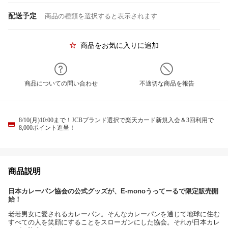
配送予定
商品の種類を選択すると表示されます
商品をお気に入りに追加
商品についての問い合わせ
不適切な商品を報告
8/10(月)10:00まで！JCBブランド選択で楽天カード新規入会＆3回利用で
8,000ポイント進呈！
商品説明
日本カレーパン協会の公式グッズが、E-monoうってーるで限定販売開
始！
老若男女に愛されるカレーパン。そんなカレーパンを通じて地球に住む
すべての人を笑顔にすることをスローガンにした協会。それが日本カレ