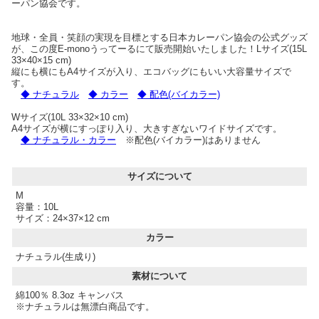
ーパン協会です。
地球・全員・笑顔の実現を目標とする日本カレーパン協会の公式グッズ
が、この度E-monoうってーるにて販売開始いたしました！Lサイズ(15L
33×40×15 cm)
縦にも横にもA4サイズが入り、エコバッグにもいい大容量サイズで
す。
◆ ナチュラル
◆ カラー
◆ 配色(バイカラー)
Wサイズ(10L 33×32×10 cm)
A4サイズが横にすっぽり入り、大きすぎないワイドサイズです。
◆ ナチュラル・カラー
※配色(バイカラー)はありません
サイズについて
M
容量：10L
サイズ：24×37×12 cm
カラー
ナチュラル(生成り)
素材について
綿100％ 8.3oz キャンバス
※ナチュラルは無漂白商品です。