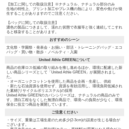
【加工に関しての取扱注意】※ナチュラル、ナチュラル部分のみ
生地の特性上、プリント加工やプレス機の熱により、変色や焦げが発
生することがありますのでご注意ください。
【バッグに関しての取扱注意】
濃色の製品につきまして、濡れた状態で衣服等と強く連続してこすれ
ると移染することがあります。
おすすめのシーン
文化祭・学園祭・発表会・お揃い・部活・トレーニングバッグ・エコ
バッグ・買い物・散歩・ノベルティ・入園
United Athle GREENについて
商品の在庫ロス低減の取り組みを推し進めるほか、環境に配慮した新
しい商品シリーズとして「United Athle GREEN」が展開されまし
た。
・オーガニックコットンを使用した商品を企画・生産し、供給
・新たな石油資源を使用せず、資源を有効活用し、環境負荷低減され
た素材(リサイクルポリエステル)の採用
United Athle GREENのカバンシリーズは、ナチュラルの商品のみで
す。漂白工程をなくした無漂白商品で、環境への負荷が少なく、環境
保全に役立つ商品を展開しています。
ご注意ください
・サイズ、重量は工場生産のため多少(2-3cm)の誤差が生じる場合が
ございます。